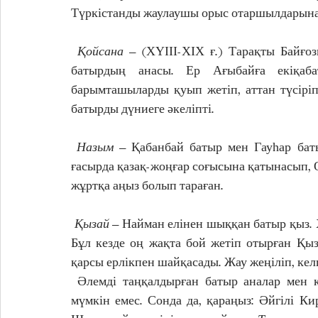
Түркістанды жаулаушы орыс отаршылдарына 
Қойсана
 – (ХҮІІІ-ХІХ ғ.) Тарақты Байғ
батырдың анасы. Ер Ағыбайға екіқаба
барымташыларды қуып жетіп, аттан түсіріп
батырды дүниеге әкеліпті. 
Назым
 – Қабанбай батыр мен Гауһар баты
ғасырда қазақ-жоңғар соғысына қатынасып, О
жұртқа аңыз болып тараған.
Қызай
 – Найман елінен шыққан батыр қыз. 
Бұл кезде оң жақта бой жетіп отырған Қы
қарсы ерлікпен шайқасады. Жау жеңіліп, кел
 Әлемді таңқалдырған батыр аналар мен қазақтың қыздары аз болмаған. Бәрін атап шығу 
мүмкін емес. Сонда да, қараңыз: Әйгілі К