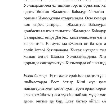
Уәлимұхаммед ел ішінде тәртіп орнатып, ха
қарсы болған Жалаңтөс Баһадүр бастаған 
орнына Имамқұлды отырғызады. Осы кезеңд
көп еңбек сіңіреді.  Жалаңтөс Баһадүрді
қолбасшылығын танытты. Жалаңтөс Баһадүр 
Самарканд өңірі Дағбид қыстағындағы өзі п
жерленген. Ел аузында «Жалаңтөс батыр» а
ерлік істері баяндалады. Хикая нұсқасы тол
жазып алған Шайхы Уәлихайдарұлы. Хик
қорында сақтаулы тұр. Қызылорда облысында
Есет батыр. 
Есет жеке ерлігімен көзге түс
шайқастарда Есет батыр Кіші жүз қолы
найзагерлігімен көзге түсіп, ерен ерлік көр
алып: «Айбатың аса түссін, найзаң мұқалмас
деген әңгіме де бар. Есет батыр әйгілі «