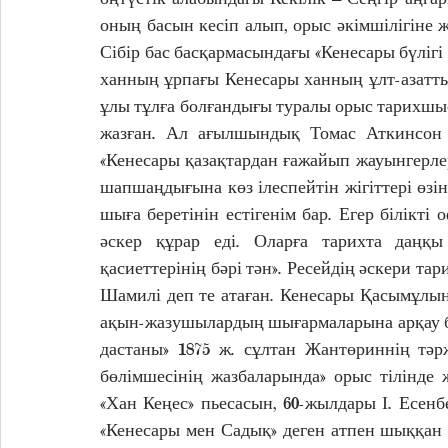
оның басын кесіп алып, орыс әкімшілігіне 
Сібір бас басқармасындағы «Кенесары бүлігі 
ханның ұрпағы Кенесары ханның ұлт-азаттық
ұлы тұлға болғандығы туралы орыс тарихшыс
жазған. Ал ағылшындық Томас Аткинсон 
«Кенесары қазақтардан ғажайып жауынгерлер
шапшаңдығына көз ілеспейтін жігіттері өзі
шыға беретінін естігенім бар. Егер білікті о
әскер құрар еді. Оларға тарихта даңқы
қасиеттерінің бәрі тән». Ресейдің әскери т
Шамилі деп те атаған. Кенесары Қасымұлын
ақын-жазушылардың шығармаларына арқау б
дастаны» 1875 ж. сұлтан Жантөриннің тәр
бөлімшесінің жазбаларында» орыс тілінде
«Хан Кеңес» пьесасын, 60-жылдары І. Есенб
«Кенесары мен Садық» деген атпен шыққан