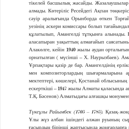
тікелей басшылық жасайды. Жазалаушылар 
алмады. Көтеріліс Ресейдегі Ақпан төңкеріс
сәуір аралығында Орынборда өткен Торғай
уезінің әскери комиссары болып тағайындала
құлатылып, Амангелді тұтқынға алынады. Б
аласапыран уақыттың алмағайып саясатының
Алакөлге, кейін 1940 жылы аудан орталығына
орнатылған ( мүсінші – Х. Наурызбаев). Ама
Ұрпақтары қазір де бар. Амангелдінің ерл
мен композиторлардың шығармаларына арқ
мектептері, көшелері, Қостанай облысының б
ескерткіші – 1947 жылы Алматы қаласында аш
Т.Қ. Бәсенов) Алматыдағы алғашқы монументт
Түкеұлы Райымбек (1705 – 1785). 
Қазақ-жоң
Ұлы жүз албан ішіндегі алжан руының сыр
ғасырдың бірінші жартысында жоңғарларға 