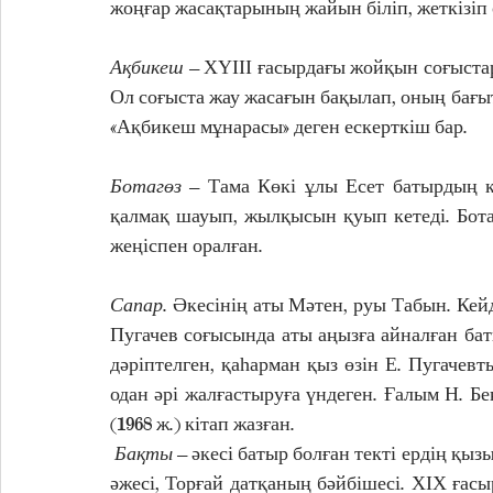
жоңғар жасақтарының жайын біліп, жеткізіп 
Ақбикеш 
– ХҮІІІ ғасырдағы жойқын соғыстар
Ол соғыста жау жасағын бақылап, оның бағыт
«Ақбикеш мұнарасы» деген ескерткіш бар.
Ботагөз
 – Тама Көкі ұлы Есет батырдың қ
қалмақ шауып, жылқысын қуып кетеді. Бота
жеңіспен оралған. 
Сапар
. Әкесінің аты Мәтен, руы Табын. Кейд
Пугачев соғысында аты аңызға айналған баты
дәріптелген, қаһарман қыз өзін Е. Пугачевт
одан әрі жалғастыруға үндеген. Ғалым Н. Бе
(1968 ж.) кітап жазған. 
Бақты
 – әкесі батыр болған текті ердің қы
әжесі, Торғай датқаның бәйбішесі. ХІХ ғасы