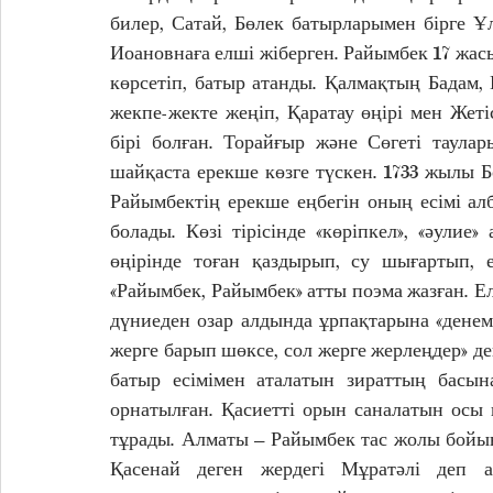
билер, Сатай, Бөлек батырларымен бірге 
Иоановнаға елші жіберген. Райымбек 17 жас
көрсетіп, батыр атанды. Қалмақтың Бадам, Қ
жекпе-жекте жеңіп, Қаратау өңірі мен Жет
бірі болған. Торайғыр және Сөгеті таула
шайқаста ерекше көзге түскен. 1733 жылы Б
Райымбектің ерекше еңбегін оның есімі ал
болады. Көзі тірісінде «көріпкел», «әули
өңірінде тоған қаздырып, су шығартып, е
«Райымбек, Райымбек» атты поэма жазған. Е
дүниеден озар алдында ұрпақтарына «денемд
жерге барып шөксе, сол жерге жерлеңдер» дег
батыр есімімен аталатын зираттың басына
орнатылған. Қасиетті орын саналатын осы к
тұрады. Алматы – Райымбек тас жолы бойы
Қасенай деген жердегі Мұратәлі деп а