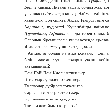
Шығыс әйелдерінің патшайымы 
Тұрқан 
Бөрте
 ханым, Низами ғашық болып жыр арн
ұлы анасы 
Домалақ
 ананың. Найман елінің т
Қарашаш
, құдіретті Құнанбайды қаймы
Дәулетбике
, 
Ақбикеш
 сынды терең ойлы, ба
Олардың бірсыпырасы қиын кезеңде ер-азаматтарме
«Намысты бермеу үшін жатқа қолдан,
  Арулар аз болды ма атқа қонған», - деп ақындар жырға қосқан. Біздің қыздарымыз оларды 
біліп, мақтан тұтып соларға ұқсап, кейі
айтқанындай:
Пай! Пай! Пай! Киелі неткен жер
Батырлар дүрілдеп өткен жер.
Тұлпарлар дүбірлеп төккен тер
Сарылып сал-сер кеткен жер.
Құлшылық етемін құмдарға, 
Тағзым жасаймын қырларға!