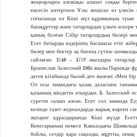
жоңғарларға алғашқы алапат соққы берген
еңсесін көтерткен Ұлы жеңіске өз үлесін
соғысында ол Кіші жүз құрамының туын кө
башқұрттар және татарлардан үлкен әскери т
қанық болған Сібір татарлардың билері ме
Есет батырды өздерінің басшысы етіп жібер
билер мен бектер ақ биенің сүтіне шомылды
сайлаған. 1746 – 1772 жылдары татарлар 
Бронислав Залесский 1865 жылы Парижде фра
деген кітабында былай деп жазған: «Мен бір 
Ол осы замандағы қазақ даласына танымал
қазының міндетін атқарды». Б. Залесский 
суретін салып алған. Есет сол заманда Еур
кезінде газет-журналдарда жарық көрген сан
ақпарат құралдарында Кіші жүзде Есетт
Кенесарының немесе Кавказдағы Шамильді
бойлы, селдір қара сақалды, мұртты, оның