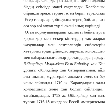
басқалар. Олардың өз халқына деген адалд
біздің есімізде мәңгі сақталады. Қолбасш
ойранды әрекеттеріне төтеп беріп, тәуелсізді
 Егер ғасырлар қойнауына терең бойлап, көз жүгіртетін болсақ, қазақ халқының әскери тарихы 
аса зор әрі алуан түрлі екені анық көрінеді. 
 Отан қорғаушылардың қасиетті бейнелері мен істері ежелгі заманнан бері қабір үстіне салған 
қорғандар мен ескерткіштердің тақталары
жазушылар мен сазгерлердің еңбектерін
көтерілістердің ұйымдастырушы, қолбасшыл
мен қаһармандығы жыр-дастандардың арқауы
Әбілқайыр, Мұқамбет Ғази Баһадүр хан.
 Кі
ұрпағы Әбілқайыр хан батырлығымен, айла
аты шығып, мұрагерлік жолмен емес, өз бе
ханы сайланды. 1710 ж. Қарақұмдағы халы
қолбасшысы және хан болып сайланды, 
тағайындалды. 1715 ж. Әбілқайыр хан қаз
тұрған 1716-18 жылдары Ресей империясына