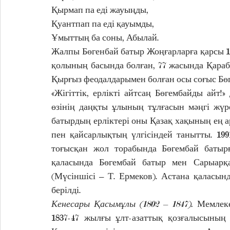
Қырмап па еді жауыңды,
Қуантпап па еді қауымды, 
Ұмыттың ба соны, Абылай.
Жалпы Бөгенбай батыр Жоңғарларға қарсы 103
қолының басында болған, 77 жасында Қараба
Қырғыз феодалдарымен болған осы соғыс Бөг
«Жігіттік, ерлікті айтсаң Бөгембайды айт!
өзінің даңқты ұлының тұлғасын мәңгі жүрег
батырдың ерліктері оны Қазақ хақының ең а
пен қайсарлықтың үлгісіндей танытты. 199
тоғысқан жол торабында Бөгембай батырғ
қаласында Бөгембай батыр мен Сарыарқ
(Мүсіншісі – Т. Ермеков). Астана қаласынд
берілді.
Кенесары Қасымұлы (1802 – 1847). 
Мемлеке
1837-47 жылғы ұлт-азаттық қозғалысының 