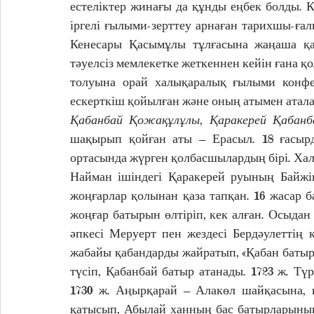
естеліктер жинағы да құнды еңбек болды. 
іргелі ғылыми-зерттеу арнаған тарихшы-ғал
Кенесары Қасымұлы тұлғасына жаңаша қар
тәуелсіз мемлекетке жеткеннен кейін ғана қо
толуына орай халықаралық ғылыми конфер
ескерткіш қойылған және оның атымен атала
Қабанбай Қожақұлұлы, Қаракерей Қабанба
шақырып қойған аты – Ерасыл. 18 ғасырд
ортасында жүрген қолбасшылардың бірі. Хал
Найман ішіндегі Қаракерей руының Байжіг
жоңғарлар қолынан қаза тапқан. 16 жасар б
жоңғар батырын өлтіріп, кек алған. Осыдан 
әпкесі Меруерт пен жездесі Бердәулеттің
жабайы қабандарды жайратып, «Қабан батыр»
түсіп, Қабанбай батыр атанады. 1723 ж. Тү
1730 ж. Аңырқарай – Алакөл шайқасына, к
қатысып, Абылай ханның бас батырларының