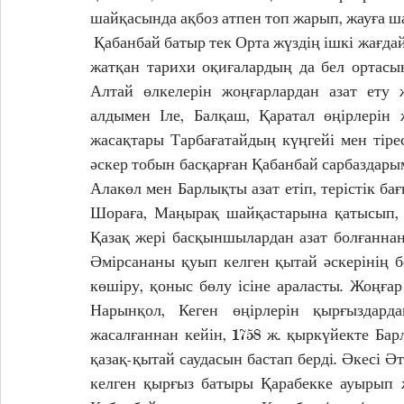
шайқасында ақбоз атпен топ жарып, жауға ш
 Қабанбай батыр тек Орта жүздің ішкі жағдайларына ықпал етіп қана қоймай, Кіші жүзде болып 
жатқан тарихи оқиғалардың да бел ортасын
Алтай өлкелерін жоңғарлардан азат ету ж
алдымен Іле, Балқаш, Қаратал өңірлерін 
жасақтары Тарбағатайдың күңгейі мен тіре
әскер тобын басқарған Қабанбай сарбаздар
Алакөл мен Барлықты азат етіп, терістік бағ
Шораға, Маңырақ шайқастарына қатысып, З
Қазақ жері басқыншылардан азат болғаннан
Әмірсананы қуып келген қытай әскерінің б
көшіру, қоныс бөлу ісіне араласты. Жоңға
Нарынқол, Кеген өңірлерін қырғыздарда
жасалғаннан кейін, 1758 ж. қыркүйекте Ба
қазақ-қытай саудасын бастап берді. Әкесі Ә
келген қырғыз батыры Қарабекке ауырып ж