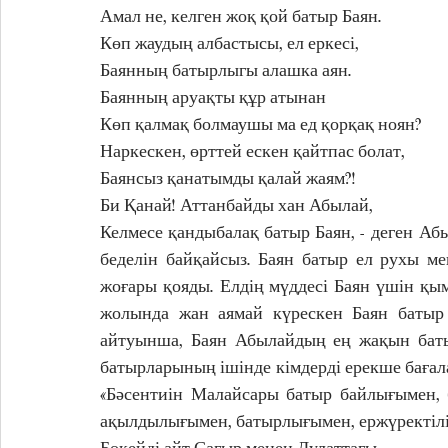
Амал не, келген жоқ қой батыр Баян.
Көп жаудың албастысы, ел еркесі,
Баянның батырлыгы алашка аян.
Баянның аруақты құр атынан
Көп қалмақ болмаушы ма ед қорқақ ноян?
Наркескен, өрттей ескен қайтпас болат, 
Баянсыз қанатымды қалай жаям?!
Би Қанай! Аттанбайды хан Абылай, 
Келмесе қандыбалақ батыр Баян, - деген Аб
беделін байқайсыз. Баян батыр ел рухы м
жоғары қояды. Елдің мүддесі Баян үшін қы
жолында жан аямай күрескен Баян батыр 
айтуынша, Баян Абылайдың ең жақын батыр
батырларының ішінде кімдерді ерекше бағала
«Бәсентиін Малайсары батыр байлығымен, 
ақылдылығымен, батырлығымен, ержүректілігімен
Бөкейді айт Сағыр менен Дулаттағы,