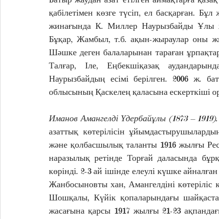
қабілетімен көзге түсіп, ел басқарған. Бұл
жинағында К. Миллер Наурызбайды Ұлы жү
Бұқар, Жамбыл, т.б. ақын-жыраулар оны ж
Шәшке деген балаларынан тараған ұрпақта
Талғар, Іле, Еңбекшіқазақ аудандарын
Наурызбайдың есімі берілген. 2006 ж. б
облысының Қаскелең қаласына ескерткіші ор
Иманов Амангелді Үдербайұлы (1873 – 1919).
азаттық көтерілісін ұйымдастырушыларды
және қолбасшылық таланты 1916 жылғы Ре
наразылық ретінде Торғай даласында бұрқ
көрінді. 2-3 ай ішінде елеулі күшке айналға
Жанбосыновты хан, Амангелдіні көтеріліс қ
Шошқалы, Күйік қопаларындағы шайқастар
жасағына қарсы 1917 жылғы 21-23 ақпанда