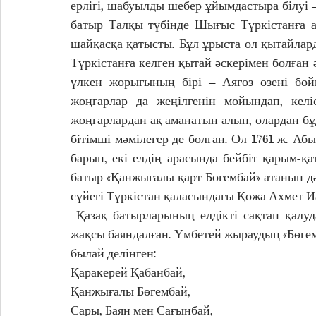
ерлігі, шабуылды шебер ұйымдастыра білуі 
батыр Талқы түбінде Шығыс Түркістанға ал
шайқасқа қатысты. Бұл ұрыста ол қытайлар
Түркістанға келген қытай әскерімен болған
үлкен жорығының бірі – Аягөз өзені бойы
жоңғарлар да жеңілгенін мойындап, келі
жоңғарлардан ақ аманатын алып, олардан бұд
бітімші мәмілегер де болған. Ол 1761 ж. Аб
барып, екі елдің арасында бейбіт қарым-қ
батыр «Қанжығалы қарт Бөгембай» атанып дә
сүйегі Түркістан қаласындағы Қожа Ахмет Иа
 Қазақ батырларының елдікті сақтап қалудағы ерлігі Үмбетей мен Тәттіқара толғауларында 
жақсы баяндалған. Үмбетей жыраудың «Бөгемб
былай делінген:
Қаракерей Қабанбай, 
Қанжығалы Бөгембай,
Сары, Баян мен Сағынбай,