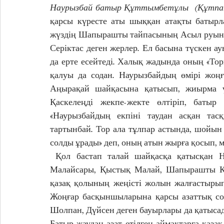
Наурызбай батыр Құттымбетұлы  (Құтпанбе
қарсы күресте аты шыққан атақты батырла
жүздің Шапырашты тайпасының Асыл руынан
Серіктас деген жерлер. Ел басына түскен а
да ерте есейтеді. Халық жадында оның «Тор
қалуы да содан. Наурызбайдың өмірі жоңға
Аңырақай шайқасына қатысып, жиырма 
Қаскелеңді жекпе-жекте өлтіріп, батыр 
«Наурызбайдың екпіні таудан асқан тасқ
тартынбай. Тор ала тұлпар астында, шойын
солды ұрады» деп, оның атын жырға қосып, м
 Қол бастап талай шайқасқа қатысқан Наурызбай батыр 1784 – 53 жылдары Бәсентиін 
Малайсары, Қыстық Малай, Шапырашты Қас
қазақ қолының жеңісті жолын жалғастырып
Жоңғар басқыншыларына қарсы азаттық соғ
Шолпан, Дүйсен деген бауырлары да қатысады
Батыр жаудан азат етілген аймақтарға қаз