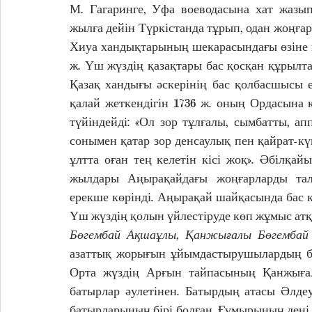
М. Гагаринге, Уфа воеводасына хат жазып,
жылға дейін Түркістанда тұрып, одан жоңғ
Хиуа хандықтарының шекарасындағы өзіне қ
ж. Үш жүздің қазақтары бас қосқан құрылт
Қазақ хандығы әскерінің бас қолбасшысы 
қалай жеткендігін 1736 ж. оның Ордасына
түйіндейді: «Ол зор тұлғалы, сымбатты, ап
сонымен қатар зор денсаулық пен қайрат-күш
ұлтта оған тең келетін кісі жоқ». Әбілқайы
жылдары Аңырақайдағы жоңғарларды талқ
ерекше көрінді. Аңырақай шайқасында бас қ
Үш жүздің қолын үйлестіруде көп жұмыс атқ
Бөгембай Ақшаұлы, Қанжығалы Бөгембай (
азаттық жорығын ұйымдастырушылардың бір
Орта жүздің Арғын тайпасының Қанжығалы
батырлар әулетінен. Батырдың атасы Әлде
батырларының бірі болған. Ғұмырының дені 