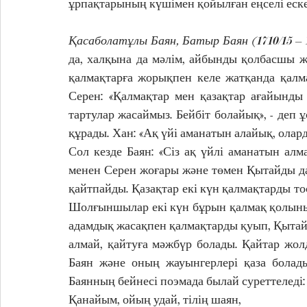
ұрпақтарының күшімен қойылған еңселі еск
Қасаболатұлы Баян, Батыр Баян (1710/15 – 1
да, халқына да мәлім, айбынды қолбасшы ж
қалмақтарға жорықпен келе жатқанда қалма
Серен: «Қалмақтар мен қазақтар ағайынды б
тартулар жасаймыз. Бейбіт болайық», - деп
құрады. Хан: «Ақ үйі аманатын алайық, оларды
Сол кезде Баян: «Сіз ақ үйлі аманатын ал
менен Серен жоғары және төмен Қытайды да ал
қайтпайды. Қазақтар екі күн қалмақтарды тос
Шолғыншылар екі күн бұрын қалмақ қолыны
адамдық жасақпен қалмақтарды қуып, Қытай ж
алмай, қайтуға мәжбүр болады. Қайтар жо
Баян және оның жауынгерлері қаза болады
Баянның бейнесі поэмада былай суреттеледі:
Қанайым, ойың удай, тілің шаян,