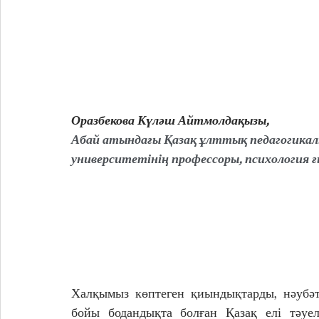
Оразбекова Күләш Айтмолдақызы,
Абай атындағы Қазақ ұлттық педагогикал
университетінің профессоры, психология
Халқымыз көптеген қиындықтарды, нәубәтт
бойы бодандықта болған Қазақ елі тәуелс