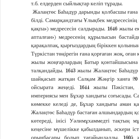
т.б. елдерден сыйлықтар келіп тұрады. 
 Жалаңтөс Баһадүр дарынды қолбасшы ғана емес, ол ұлы сәулет өнерінің де қамқоршысы бола 
білді. Самарқандтағы Ұлықбек медресесінің
қақпа») медресесін салдырады. 1646 жылы е
апталған») медресенің құрылысын бастайд
қарақалпақ, қырғыздардың біріккен қолының
Түркістан төңірегін ғана қорғаған жоқ, оған 
жылы жоңғарлардың Батыр қонтайшысына 
талқандайды. 1643 жылы Жалаңтөс Баһадүр 
шайқасып жатқан Салқам Жәңгір ханға 20 
ойсырата жеңеді. 1644 жылы Пәкістан, 
империясы мен Бұхар хандығы соғысады. Са
көмекке келеді де, Бұхар хандығы аман қ
Жалаңтөс Баһадүр бастаған алшындардың қо
көтереді, інісі Уәлимұхаммедті тақтың м
кеңесіне мүшелікке қабылданып, әскери істе
орынбасары болып тағайындалды. 1605 