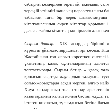
сабырлы көздерінен терең ой, ақылдық, сал
терең білетіндігі және кең парасаттылығы 
табылған тағы бір дерек шығыстанушы
кітапханасының сирек кітаптар қорынан 1
даласы жайлы кітаптың көшірмесін алып келг
Сырым батыр. 
 ХІХ ғасырдың бірінші жа
күрестің ұйымдастырушысы әрі көсемі. Кіші
Жастайынан топ жарып көрсеткен өнегелі іст
үкіметінің, қазақ сұлтандарының әділетс
топтастырады. Сырым батыр – қазақ халқ
қонысын сыртқы жаулардың талауына түсп
соғыс-жорықтарда асқан мерген, алғыр найз
Хиуа хандарының талап-тонау әрекеттері
қазақтарының қалың қолын бастап жауды та
істеген қиянатын, зұлымдығын бетіне басып