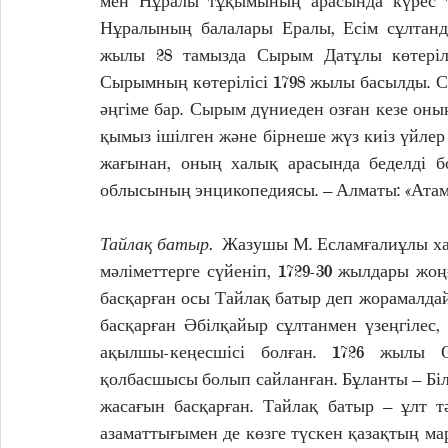
мен Нұралы тұқымының арасында күрес то
Нұралының балалары Ералы, Есім сұлтанда
жылы 28 тамызда Сырым Датұлы көтерілі
Сырымның көтерілісі 1798 жылы басылды. С
әңгіме бар. Сырым дүниеден озған кезе оның
қымыз ішілген және бірнеше жүз киіз үйлер 
жағынан, оның халық арасында беделді бо
облысының энцикопедиясы. – Алматы: «Атамұ
Тайлақ батыр. 
 Жазушы М. Есламғалиұлы ха
мәліметтерге сүйеніп, 1729-30 жылдары жо
басқарған осы Тайлақ батыр деп жорамалд
басқарған Әбілқайыр сұлтанмен үзеңгілес, 
ақылшы-кеңесшісі болған. 1726 жылы 
қолбасшысы болып сайланған. Бұланты – Бі
жасағын басқарған. Тайлақ батыр – ұлт тә
азаматтығымен де көзге түскен қазақтың мар