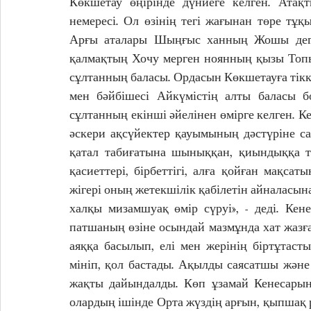
Көкшетау өңірінде дүниеге келген. Ата
немересі. Ол өзінің тегі жағынан төре тұ
Арғы аталары Шыңғыс ханның Жошы деген
қалмақтың Хочу мерген ноянның қызы Топы
сұлтанның баласы. Ордасын Көкшетауға тікк
мен бәйбішесі Айкүмістің алты баласы б
сұлтанның екінші әйелінен өмірге келген. К
әскери ақсүйектер қауымының дәстүріне с
қатал табиғатына шыныққан, қиындыққа тө
қасиеттері, бірбеттігі, алға қойған мақс
жігері оның жетекшілік қабілетін айналасына
халқы мизамшуақ өмір сүруі», - деді. Ке
патшаның өзіне осындай мазмұнда хат жазған
аяққа басылып, елі мен жерінің біртұтасты
мініп, қол бастады. Ақылды саясатшы және
жақты дайындалды. Көп ұзамай Кенесарын
олардың ішінде Орта жүздің арғын, қыпшақ ру