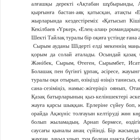
алғашқы деректі «Ақтабан шұбырынды, А
қырғынға бастан-аяқ қатысқан, атақты «
жырларында кездестіреміз: «Қатысып Кіш
Кекілбаев «Үркер», «Елең-алаң» романдарынд
Шекті Тайлақ туралы бір оқиға үстінде ғана әң
 Сырым ауданы Шідерті елді мекеннің маңындағы Тайлақ атанған ауыл бар. Оның іргесіндегі 
қорым да солай аталады. Осындай қазақ б
Жәнібек, Сырым, Өтеген, Сырымбет, Исата
Болашақ пен бүгінгі ұрпақ, әсіресе, жауынг
туралы оқи отырып, өзіңізді өзіңіз танисыз, ө
сана-сезіміңіз, намыс-жігеріңіз оянып, От
Қазақ батырларының қыз-келіншектері әске
жауға қарсы шыққан. Ерлеріне сүйеу боп, к
орайда Ақжүніс толғауын келтіруді жөн көр
болып жыламадың. Арнап бермесе, өздіг
саусағы қыналы анаң сүйінді. Бір жасында
жауған, дауыл ұрып, түн болған шақта бесіг