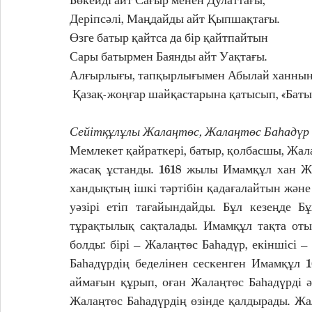
Деріпсәлі, Маңдайды айт Қыпшақтағы.
Өзге батыр қайтса да бір қайтпайтын
Сары батырмен Баянды айт Уақтағы.
Алғырлығы, тапқырлығымен Абылай ханның 
 Қазақ-жоңғар шайқастарына қатысып, «Батыр
Сейітқұлұлы Жалаңтөс, Жалаңтөс Баһадүр (1
Мемлекет қайраткері, батыр, қолбасшы, Жала
жасақ ұстанды. 1618 жылы Имамқұл хан Жа
хандықтың ішкі тәртібін қадағалайтын және
уәзірі етіп тағайындайды. Бұл кезеңде Бұ
тұрақтылық сақталады. Имамқұл тақта оты
болды: бірі – Жалаңтөс Баһадүр, екіншісі –
Баһадүрдің беделінен сескенген Имамқұл 
аймағын құрып, оған Жалаңтөс Баһадүрді 
Жалаңтөс Баһадүрдің өзінде қалдырады. Жал