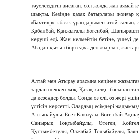
тәуелсіздігін аңсаған, сол жолда жан аямай 
шықты. Кезінде қазақ батырлары жоңғар қа
«Бахтияр» т.б.с.с. ұрандарымен атой салып,
Қабанбай, Қанжығалы Бөгенбай, Шапырашты
көруші еді. Жан келмейтін бетіне, үшеуі де 
Абадан қызыл бөрі еді» - деп жырлап, жастарғ
Алтай мен Атырау арасына кеңінен жазылға
зардап шеккен жоқ. Қазақ халқы басынан тала
да кезеңдер болды. Сонда өз елі, өз жері үші
үлгісін көрсетті. Олардың есімдері жадымы
Алтынайұлы, Есет Көкиұлы, Бөгенбай Ақшаұ
Саңырық Тоқтыбайұлы, Өтеген, Қойгел
Құттымбетұлы, Олжабай Толыбайұлы, Баян 