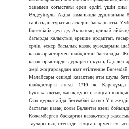
ханымен соғыстағы ерен ерлігі үшін оны Т
Әлдеуінұлы Ақша заманында дұшпанына бе
сарбаздан тұратын әскерін басқарыпты. Үм
Бөгенбай» деуі де, Ақшаның қандай айбын
батырды халықтың ерекше ардақтап, ғасырл
ерлік, әскер басылық қазақ ауылдарына ша
казак-орыстармен шайқастан басталады. Жи
казак-орыстарды дүркіретіп қуып, Еділден ә
жері жоңғарлардан азат етілгенше Бөгембай 
Малайсары секілді қазақтың аты шулы батыр
шайқастарға енеді. 1710 ж. Қарақұмд
бүкілқазақтық жасақ құрып, жоңғар шапқы
Осы құрылтайда Бөгембай батыр Үш жүздің 
бастаған қазақ қолы Бұланты өзені бойында
Қожамберген басқарған қазақ-татар жасағым
тауларының етегінде жоңғарлармен соғысы