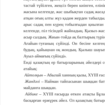
тастай түйілген, жеңсіз берен киінген, елін
жасына келгенде, жас шыбықтан садақ жасад
атқан оғың алты жүз қадам жерден табылды. 
арыс садақ пен күрең тобылғыдан қиылған 
келгенде, піл тісіндей жайнадың. Қызыл-жас
асыр салдың. Жиын-тойда ақ балтырың түріні
Ағайын-туғаның сүйінді. Он бесіне келген
будың, қайыңнан оқ жондың. Қылыш шауып,
Ауыл-аймағың сүйінді».
Енді қазақтың ер батырларының әйелдері со
атайық: 
Айтолқын
 – Абылай ханның қызы, ХҮІІІ ғас
Жандәлі
 – Найман тайпасынан шыққан баты
майданға шыққан.
 Айбике
 – ХҮІІІ ғасырда өткен атақты Бұл
басқарған ержүрек әйел. Ол қазақтың батыры