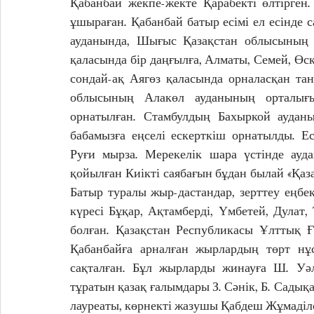
Қабанбай жекпе-жекте Қарабекті өлтірген. 
ұшыраған. Қабанбай батыр есімі ел есінде
ауданында, Шығыс Қазақстан облысының Ү
қаласында бір даңғылға, Алматы, Семей, Өск
сондай-ақ Аягөз қаласында орналасқан тан
облысының Алакөл ауданының орталығы
орнатылған. Стамбулдың Бахыркой ауданы
бабамызға еңселі ескерткіш орнатылды. Е
Руғи мырза. Мерекелік шара үстінде ауда
қойылған Киікті саябағын бұдан былай «Қазақ
Батыр туралы жыр-дастандар, зерттеу еңбек
күресі Бұқар, Ақтамберді, Үмбетей, Дулат,
болған. Қазақстан Республикасы Ұлттық Ғ
Қабанбайға арналған жырлардың төрт нұс
сақталған. Бұл жырларды жинауға Ш. Уәл
тұратын қазақ ғалымдары З. Сәнік, Б. Садықа
лауреаты, көрнекті жазушы Қабдеш Жұмаділ