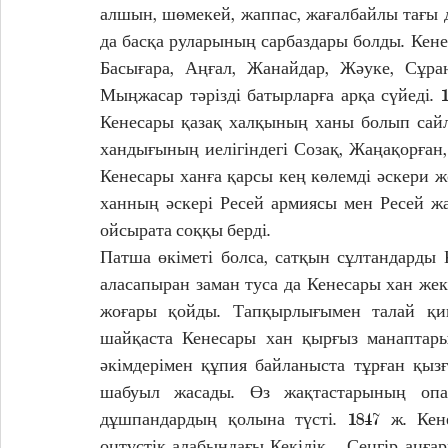
алшын, шөмекей, жаппас, жағалбайлы тағы д
да басқа руларының сарбаздары болды. Кенес
Басығара, Аңғал, Жанайдар, Жәуке, Сұран
Мыңжасар тәрізді батырларға арқа сүйеді. 
Кенесары қазақ халқының ханы болып сайл
хандығының иелігіндегі Созақ, Жаңақорған,
Кенесары ханға қарсы кең көлемді әскери 
ханның әскері Ресей армиясы мен Ресей жа
ойсырата соққы берді. 
Патша өкіметі болса, сатқын сұлтандарды
аласапыран заман туса да Кенесары хан жек
жоғары қойды. Тапқырлығымен талай қиы
шайқаста Кенесары хан қырғыз манаптарын
әкімдерімен құпия байланыста тұрған қыз
шабуыл жасады. Өз жақтастарының опа
дұшпандардың қолына түсті. 1847 ж. Ке
оңтүстік алабындағы Кекілік – Сеңгір аңға