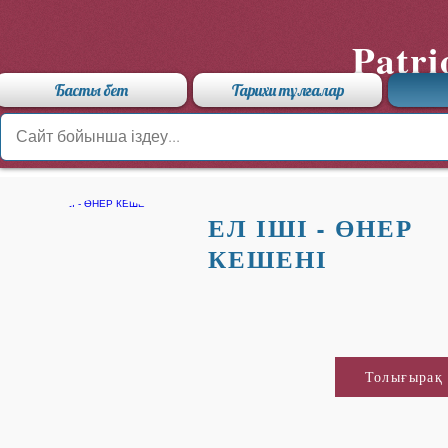
Patri
Басты бет
Тарихи тұлғалар
ЕЛ ІШІ - ӨНЕР
КЕШЕНІ
Толығырақ