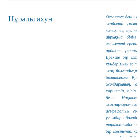
Осы кезге дейі
Нұралы ахун
жадынан ұмыты
халықтың сүйік
айрықша білім
әлеуметті ерек
ардақты ұлдары
Ерекше бір іл
күндерімнен есіт
жоқ болғандықт
болатынмын. Қан
жолдарының, 
көрінетін, пісі
бегілі. Нақт
жоспарларымы
асырылатын сә
ұғымдары болад
тарихымызды кез
бір елестетіп, 