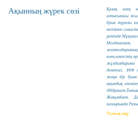
Қазақ өлең ө
Ақынның жүрек сөзі
алпысыншы жыл
буын туралы кө
негізінен соғыст
ретінде Мұқағал
Молдағалие
жампоздарының 
өлең өлкесінің ө
жұлдыздарына 
демекші, 1970 
жаңа бір буын 
ақындық әлеміне
Әбдрашев,Тыны
Жақыпбаев, Д
шоғырында Рахым
Толық оқу