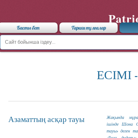
Patri
Басты бет
Тарихи тұлғалар
ЕСІМІ 
Жақында мұр
Азаматтың асқар тауы
ішінде Шона С
тауы» деген та
«Дала дидары