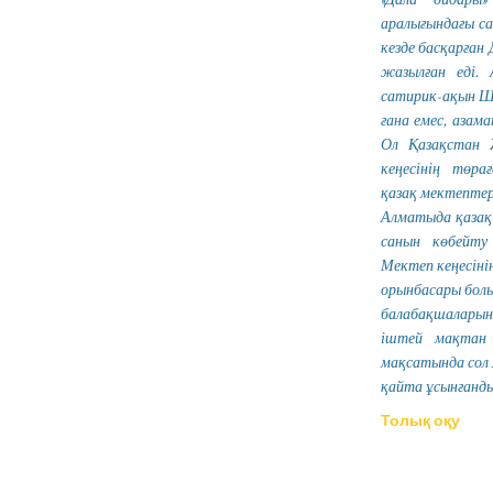
аралығындағы са
кезде басқарған
жазылған еді. 
сатирик-ақын Ш
ғана емес, азама
Ол Қазақстан 
кеңесінің төра
қазақ мектептер
Алматыда қазақ
санын көбейт
Мектеп кеңесін
орынбасары болы
балабақшалары
іштей мақтан
мақсатында сол
қайта ұсынғанды
Толық оқу