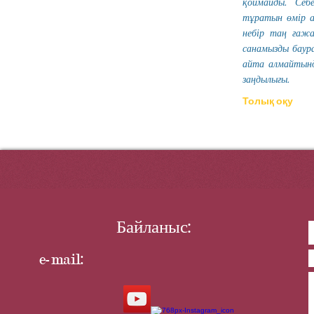
қоймайды. Себ
тұратын өмір а
небір таң ғажа
санамызды баур
айта алмайтынд
заңдылығы.
Толық оқу
Байланыс:
e-mail: