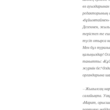
өз ауыздарынан 
редакторының со
«бұйымтаймен» к
Дегенмен, жылы
терістеп те ешт
түсіп отырса к
Мен бұл туралы
қалыңыздар! Осы
танытты: «Құда
жүрмін бе? Өзд
органдарына ша
– Жығылсаң нар
салайықта. Уақы
«Марат, орысша
партияға майда