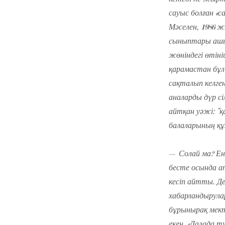
сауыс болған «
Мәселен, 1986 
сыныптары ашы
жөніндегі өтіні
қарамастан бұл
сақталып келген
аналарды дүр с
айтқан уәжі: “қ
балаларының қ
— Солай ма? Ен
бесте осында а
кесіп айтты. Де
хабарландырулар
бұрынырақ мект
екен. «Далада тұ