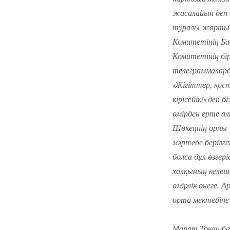
жасалайын деп 
туралы жарты б
Комитетінің Ба
Комитетінің бі
телеграммалард
«Жігіттер, қост
кірісейік!» деп 
өмірден ерте а
Шөкеңнің орны ү
мәртебе берілге
болса бұл өзгер
халқының келеше
өмірлік өнеге.
орта мектебіне 
Марат Тоқашба