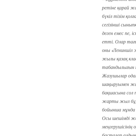
ретіне қарай жа
бүкіл тізім қол
сегізінші сынып
деген емес пе, 
етті. Олар тағ
оны «Лениншіл ж
жылы қазақ кла
табандылығын к
Жазушылар ода
шақыруымен жаң
бақшасына сол 
жарты жыл бұр
бойынша мұнда 
Осы шешімді жа
меңгерушісінің
басталар алдын