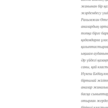
жанынан бір қаз
жәрдемдесу үшін
Рахымжан Өтеге
аналардың орта
топқа бірге ба
қадамдарға ұла
қалыптастырған
ықшам ауданынд
Әр үйдегі қаза
саны, қай клас
Нүкеш Бәдіғұло
бірталай жігіт
аналар жиналысы
басқа сыныптар
отырған жерден
бірінші класты