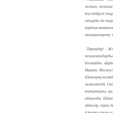
жазып, жекеше 
түсіндіруге тыр
отырды да тарт
партия комитет
милиционерлер ж
–Тараңдар! – Ж
жиналғандарды 
болмайды. «Бірі
Марат, Мәскеуг
Шөкеңнің келінд
жөнелтілді. Он
танытқаны, қал
айтылды. Шөкең
әйтеуір, зорға 
6 топқа араға 