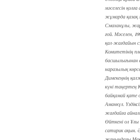
мәселесін қолға
жұмарда қазақ 
Смаханұлы, жар
ғой. Мәселен, 
қал-жағдайын 
Комитетінің пл
басшылығынан а
наразылық көрс
Димекеңнің қал
күні таңертең Қ
байқамай қате 
Аманкүл. Үздікс
жағдайға айнал
Өйткені ол Ұлы
сатирик ақын. 
жанындағы Мект