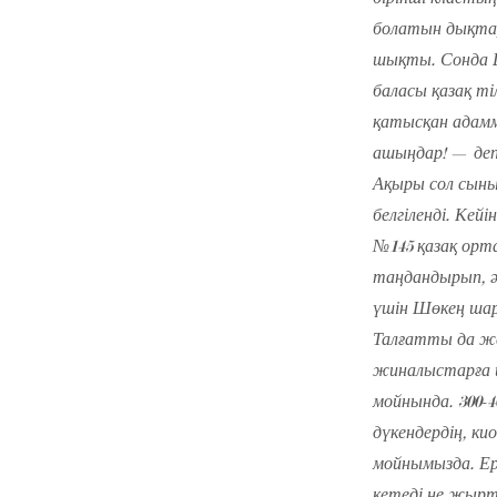
болатын дықтары
шықты. Сонда Ш
баласы қазақ т
қатысқан адаммы
ашыңдар! — деп
Ақыры сол сынып
белгіленді. Кей
№145 қазақ орта
таңдандырып, әр
үшін Шөкең шар
Талғатты да же
жиналыстарға ш
мойнында. 300-4
дүкендердің, ки
мойнымызда. Ер
кетеді не жырт