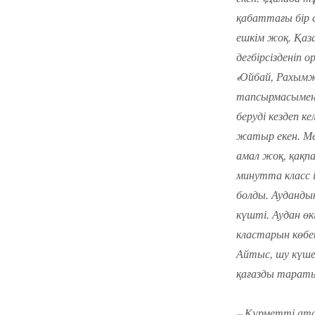
қабаттағы бір 
ешкім жоқ. Қаз
дегбірсізденіп 
«Ойбай, Рахымж
тапсырмасымен 
беруді кездеп 
жатыр екен. М
амал жоқ, қақп
минутта класс 
болды. Аудандық
күшті. Аудан өкі
кластарын көбе
Айтыс, шу күше
қағазды тараты
– Құрметті ата