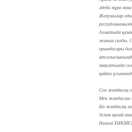
әдеби мұра ғана
Жазушылар одағ
республикамызд
Алматыда қазақ
жанын салды. С
орынбасары бол
атсалысқанымды
мақсатында со
қайта ұсынғанд
Сен жанбасаң л
Мен жанбасам 
Біз жанбасақ л
Аспан қалай аш
Назым ХИКМЕ