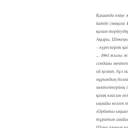
Қашанда өзіңе 
ішінде (мақала
қалам тербеудің
Ақыры, Шөкеңні
– күрескерлік 
... 1985 жылы 
сондағы мектеп
ой қозғап, бұл 
мұрындық болға
мектептерінің д
қазақ класын н
ыңғайы келген 
«Орбита» ықшама
тұратын ағайынд
Шона ағаның қа