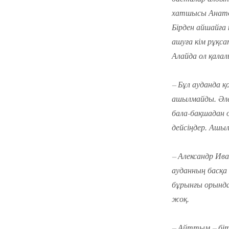
хатшысы Анатол
Бірден айшайға 
ашуға кім рұқса
Алайда ол қалалы
– Бұл ауданда 
ашылмайды. Әлеу
бала-бақшадан 
дейсіңдер. Ашыл
– Александр Ив
ауданның басқа
бұрынғы орында
жоқ.
– Айттым – біт