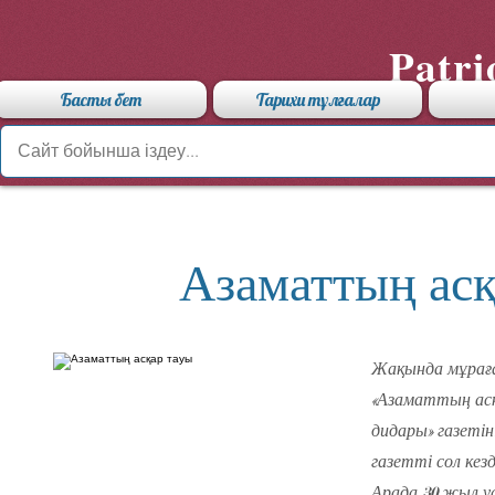
Patri
Басты бет
Тарихи тұлғалар
Азаматтың асқ
Жақында мұрағ
«Азаматтың асқ
дидары» газеті
газетті сол ке
Арада 30 жыл у