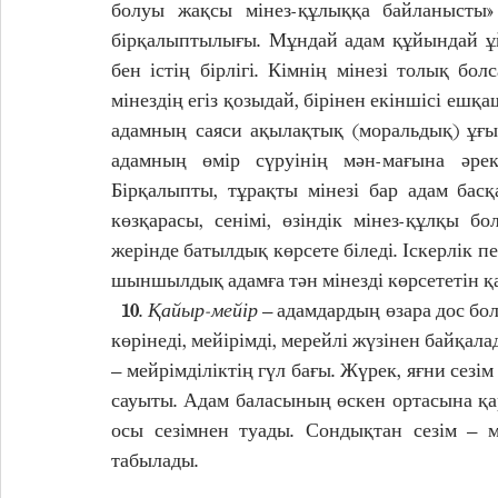
болуы жақсы мінез-құлыққа байланысты» 
бірқалыптылығы. Мұндай адам құйындай ұй
бен істің бірлігі. Кімнің мінезі толық бол
мінездің егіз қозыдай, бірінен екіншісі ешқ
адамның саяси ақылақтық (моральдық) ұғым
адамның өмір сүруінің мән-мағына әрекет
Бірқалыпты, тұрақты мінезі бар адам басқа
көзқарасы, сенімі, өзіндік мінез-құлқы бо
жерінде батылдық көрсете біледі. Іскерлік п
шыншылдық адамға тән мінезді көрсететін қа
  10. 
Қайыр-мейір
 – адамдардың өзара дос бо
көрінеді, мейірімді, мерейлі жүзінен байқала
– мейрімділіктің гүл бағы. Жүрек, яғни сезі
сауыты. Адам баласының өскен ортасына қар
осы сезімнен туады. Сондықтан сезім – м
табылады. 