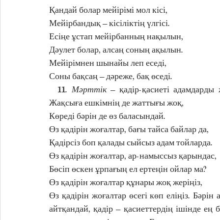
Қандай болар мейірімі мол кісі, 
Мейірбандық – кісіліктің үлгісі. 
Есіңе ұстап мейірбанның нақылын, 
Дәулет болар, алсаң соның ақылын. 
Мейірімнен шынайы леп еседі, 
Соны бақсаң – дәреже, бақ өседі. 
  11. 
Мәрттік
 – қадір-қасиеті адамдарды 
Жақсыға ешкімнің де жаттығы жоқ, 
Көреді бәрін де өз баласындай. 
Өз қадірін жоғалтар, бағы тайса байлар да, 
Қадірсіз боп қалады сыйсыз адам тойларда. 
Өз қадірін жоғалтар, ар-намыссыз қарындас, 
Бөсіп өскен ұрпағың ел ертеңін ойлар ма? 
Өз қадірін жоғалтар құнары жоқ жеріңіз, 
Өз қадірін жоғалтар өсегі көп еліңіз. Бәрін ай
айтқандай, қадір – қасиеттердің ішінде ең