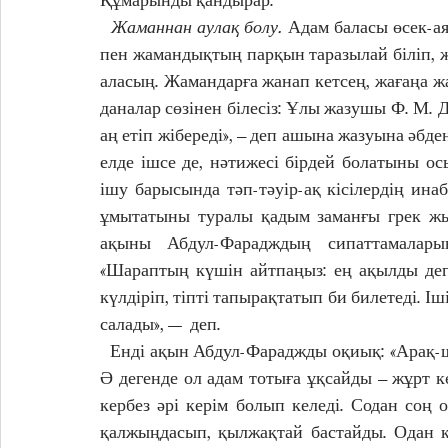
  Жаманнан аулақ болу. 
Адам баласы өсек-ая
пен жамандықтың парқын таразылай біліп, жа
аласың. Жамандарға жанап кетсең, жағаңа ж
даналар сөзінен білесіз: Ұлы жазушы Ф. М. Д
аң етіп жібереді», – деп ашына жазуына әбден 
елде ішсе де, нәтижесі бірдей болатыны ос
ішу барысында тәп-тəуір-ақ кісілердің ина
ұмытатыны туралы қадым заманғы грек жыр
ақыны Абдул-Фарадждың сипаттамаларын
«Шараптың күшін айтпаңыз: ең ақылды дег
күлдіріп, тіпті тапырақтатып би билетеді. Іш
салады», — деп. 
  Енді ақын Абдул-Фараджды оқиық: «Арақ-шарап оны ішкен адамды төрт түрлі күйге түсіреді. 
Ә дегенде ол адам тотыға ұқсайды – жұрт к
кербез әрі керім болып келеді. Содан соң
қалжыңдасып, қылжақтай бастайды. Одан кей