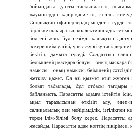
бойындағы қуатты тасқындатып, шығарм
жауынгердің қадір-қасиетін, кісілік кеме
Сондықтан офицерлердің міндетті түрде с
бірлікке шақыратын коллектившілдік сезімін 
бөлгені жөн. Бұл сезімді халықтың дәстүр
әскери киім үлгісі, ұрыс жүргізу тәсілдеріне 
бекітіп, дамыта түседі. Солдаттың сана-се
бөлімшенің масқара болуы – оның масқара б
намысы – оның намысы, бөімшенің сәтсіздігі 
жеткізу қажет. Ол өзі қызмет етіп жүрген
болып табылады, бұл отбасы тағдыры 
байланыста. Парасатты адамға істейтін ісі
ақыл таразысынан өткізіп алу, әдеп-ин
салиқалылық пен мейірімділік, ізгілікпен ке
терең ілім-білімі болу керек. Парасатты 
жасайды. Парасатты адам көптің пікірімен, к