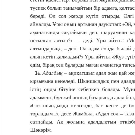
түспек болып танымайтын бір адамға, қалт
береді. Ол сол жерде күтіп отырды. Әлгі
айналды. Ұры оның артынан дауыстап: «Әй, м
аманатынды сақтаймын деп, шаруамнан қалд
неғылған алтын?» — деді. Ұры айтты: «Ме
алтындарың», – деп. Ол адам сонда былай д
алып кетіп қалмадың?» Ұры айтты: «Жүз түгіл,
едім, бірақ сен бұларды маған аманатқа тапс
   14. 
Адалдық
 – ақиқатшыл адал жан қай же
ырзығына кенеледі. Шыншылдық пен адалды
істің оңды бітуіне себепкер болады. Мұн
адаммен», бұл жиһанның базарында адал бол, ө
«Сөз шындыққа келгенде, бас кессе де бо
торладым...», десе Жамбыл, «Адал сол – та
сатпайды. Ақ жолына адалдықтың өткізб
Шәкәрім. 