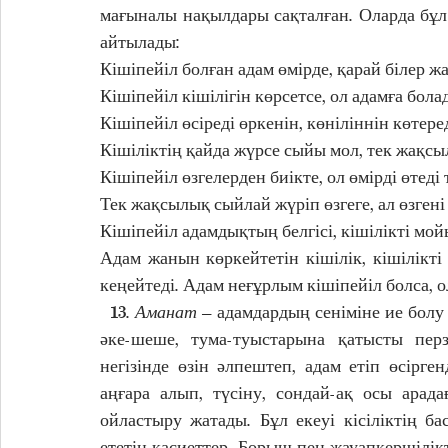
мағыналы нақылдары сақталған. Оларда бұл
айтылады:
Кішіпейіл болған адам өмірде, қарай білер ж
Кішіпейіл кішілігін көрсетсе, ол адамға болад
Кішіпейіл өсіреді өркенін, көніліннін көтере
Кішіліктің қайда жүрсе сыйы мол, тек жақсыл
Кішіпейіл өзгелерден биікте, ол өмірді өтеді т
Тек жақсылық сыйлай жүріп өзгеге, ал өзгені
Кішіпейіл адамдықтың белгісі, кішілікті мойы
Адам жанын көркейтетін кішілік, кішілікті 
  13. 
Аманат
 – адамдардың сеніміне ие болу 
әке-шеше, тума-туыстарына қатысты пер
негізінде өзін әлпештеп, адам етіп өсірге
аңғара алып, түсіну, сондай-ақ осы арад
ойластыру жатады. Бұл екеуі кісіліктің бас
ететін қасиеттер. Борыш пен жауапкершілікт