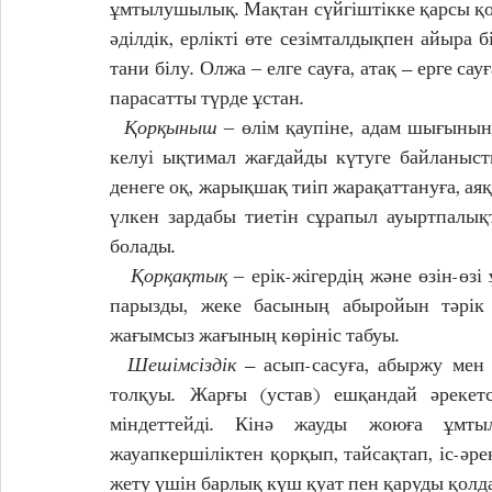
ұмтылушылық. Мақтан сүйгіштікке қарсы қол
әділдік, ерлікті өте сезімталдықпен айыра біл
тани білу. Олжа ‒ елге сауға, атақ – ерге сау
парасатты түрде ұстан.
  Қорқыныш
 ‒ өлім қаупіне, адам шығынын
келуі ықтимал жағдайды күтуге байланыст
денеге оқ, жарықшақ тиіп жарақаттануға, аяқ
үлкен зардабы тиетін сұрапыл ауыртпалық
болады. 
   Қорқақтық
 ‒ ерік-жігердің және өзін-өз
парызды, жеке басының абыройын тәрік ете
жағымсыз жағының көрініс табуы. 
  Шешімсіздік
 – асып-сасуға, абыржу мен ә
толқуы. Жарғы (устав) ешқандай әрекетс
міндеттейді. Кінә жауды жоюға ұмты
жауапкершіліктен қорқып, тайсақтап, іс-әрек
жету үшін барлық күш қуат пен қаруды қолда