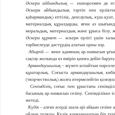
Әскери айбындылық
— ешнәрсемен де есе
Әскери айбындылық тәртіп пен ерліктен 
қаһармандық) ептілік, денсаулық, күш-қуат,
материалдық құралдарды, яғни аз шығында
Әскери құрмет
 — әскери ерлігі үшін халы
тәрбиелеуде дәстүрдің алатын орны зор.
  Абырой 
— жеке адамның ар-намысын ұғыну
сақтау жолында өз өмірін қиюға дейін баруға
  Армандаушылық
 ‒ жүзеге аспайтын нәрселе
құштарлық. Соғыста армандаушылық көбі
(творчестволық) жолға итермелейтін қозғау
  Сенімділік
,
 соғыс пен ұрыстағы сенімділ
басының ар-намысын сезіну. Сенімділікке іс
жетеді.
  Күдік 
‒ алған әсерді шала әрі айқын сезіне
ойдың толқуы. Күдік қорқыныштың бір түрі, 