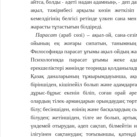
айтса, болды - әдеті надан адамның», - деп д
ақыл, тәжірибесі арқылы көзін жеткізіп
кемелдігінің белгісі ретінде үлкен сана мен
жарасты тұтастығын білдіреді. 
  Парасат
 (араб сөзі) – ақыл-ой, сана-сез
ойының ең жоғары сипатын, танымның дәл
Философияда парасат ұғымы ақыл-ойдың жас
Психологияда парасат ұғымы жеке ада
ерекшеліктері жөнінде теорияда қолданылад
Қазақ даналарының тұжырымдауынша, ақыл
біріншіден, кішіпейіл болып және адамдарға 
дұрыс-бұрыс екенін біліп, соған орай әре
олардың тілек-армандарын орындаудан; төртін
білу; бесіншіден, өзінің және басқалардың с
білуден; жетіншіден, тілге ие болып, артық
үндемей отырудан, әдеп сақтап, білмейтін нә
ілігуінен сақтанудан; тоғызыншы, қатеңд