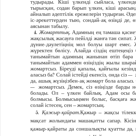
тудырады. Кіші үлкенді сыйласа, үлкенд
тырысқан, содан барып үлкен, кіші арасын
айналып әдептілік ережелерін тудырған. Әдеп
іс-әрекеттерден тыю, сондай-ақ өзіңді де,
аясынан табылу. 
  4. 
Жомарттық.
 Адамның ең тамаша қасиетт
жақсылық жасауға пейілді жанға тән сипат.
дүние-дәулетіңнің мол болуы шарт емес. 
жүректен бөлісу. Алайда сіздің ештеңеңіз
танымайтын адамның жанынан өтіп бара 
танымайтын адаммен өзіңіздің жылы шырайы
жомартсыз. Біреуді қапалы, қайғылы кезінде
аласыз ба? Солай істейді екенсіз, онда сіз 
да, ашық жүзіңізбен-ақ жомарт бола аласыз. С
— жомартсыз. Демек, сіз өзіңізде барды не
болады. Ол – үлкен байлық. Адам осы б
болмысы. Болмысыңмен болыс, басқаға жәр
солай істесең, сен – жомартсың. 
  5. 
Қажыр-қайрат.
Қажыр – жақсы тілекк
мақсат жолындағы машақатты сапар. Кісін
қажыр-қайраты да соншалықты қуатты да, ш