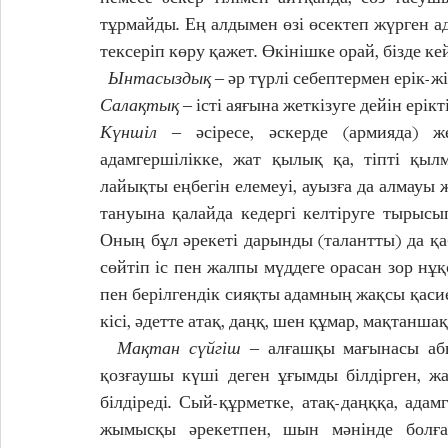
тұрмайды. Ең алдымен өзі өсектеп жүрген а
тексеріп көру қажет. Өкінішке орай, бізде ке
  Ынтасыздық
 ‒ әр түрлі себептермен ерік-
Салақтық
 ‒ істі аяғына жеткізуге дейін ерік
Күншіл
 ‒ әсіресе, әскерде (армияда) 
адамгершілікке, жат қылық қа, тіпті қыл
лайықты еңбегін елемеуі, ауызға да алмауы
тануына қалайда кедергі келтіруге тырысы
Оның бұл әрекеті дарынды (талантты) да қаб
сөйтіп іс пен жалпы мүддеге орасан зор нұқ
пен берілгендік сияқты адамның жақсы қасиет
кісі, әдетте атақ, даңқ, шен құмар, мақтаншақ 
  Мақтан сүйгіш
 ‒ алғашқы мағынасы абы
қозғаушы күші деген ұғымды білдірген, ж
білдіреді. Сый-құрметке, атақ-даңққа, ада
жымысқы әрекетпен, шын мәнінде болған 