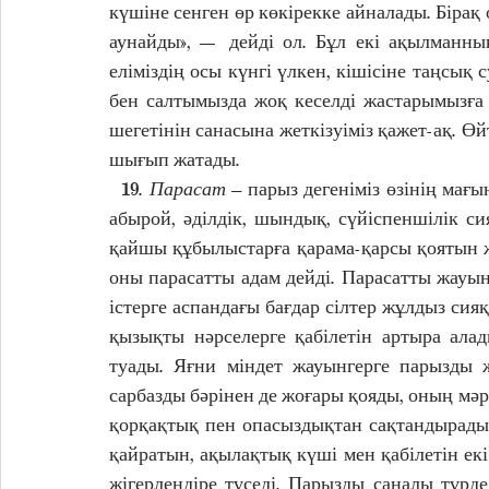
күшіне сенген өр көкірекке айналады. Бірақ
аунайды», — дейді ол. Бұл екі ақылманны
еліміздің осы күнгі үлкен, кішісіне таңсық с
бен салтымызда жоқ кеселді жастарымызға 
шегетінін санасына жеткізуіміз қажет-ақ. Ө
шығып жатады. 
  19. 
Парасат
 – парыз дегеніміз өзінің мағы
абырой, әділдік, шындық, сүйіспеншілік си
қайшы құбылыстарға қарама-қарсы қоятын жоғ
оны парасатты адам дейді. Парасатты жауынг
істерге аспандағы бағдар сілтер жұлдыз сияқ
қызықты нәрселерге қабілетін артыра алад
туады. Яғни міндет жауынгерге парызды ж
сарбазды бәрінен де жоғары қояды, оның мәрт
қорқақтық пен опасыздықтан сақтандырады
қайратын, ақылақтық күші мен қабілетін екі
жігерлендіре түседі. Парызды саналы түрде 