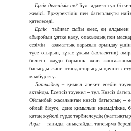
   Ерлік дегеніміз не? 
Бұл  адамға туа біткен
жемісі. Ержүректілік пен батырлықты найз
қателеседі.
  Ерлік 
 табиғат сыйы емес, ең алдымен 
абыройын ұятқа қалу, опасыздық пен масқар
сезімін ‒ азаматтық парызын орындау үшін 
түсе отырып, тұтас ұжым (коллектив) өмірін
бөлісіп, жауды барынша жою, жанға-жанме
басыңды және отандастарыңды қауіпсіз етуг
мәжбүр ету.
  Батылдық 
‒ қимыл әрекет есебін тәуек
ақтайды. Есепсіз тәуекел ‒ тұл. Көзсіз баты
Ойланбай жасалынған көзсіз батырлық ‒ е
ойлай білуге, дене қимылын икемділікке, 
қатаң жүйелі түрде тәрбиелеудің (жаттықтыр
Ақыл
 ‒ таниды, анықтайды, тапсырма береді