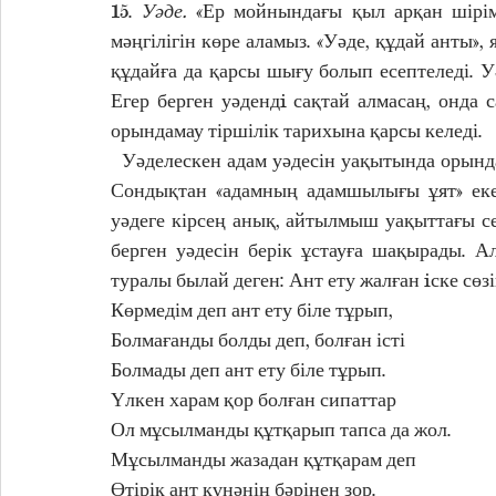
15. 
Уәде.
 «Ер мойнындағы қыл арқан шіріме
мәңгілігін көре аламыз. «Уәде, құдай анты», я
құдайға да қарсы шығу болып есептеледі. Уә
Егер берген уәдендi сақтай алмасаң, онда с
орындамау тіршілік тарихына қарсы келеді. 
  Уәделескен адам уәдесін уақытында орындай алмаса, уәде берген адамның ұлы ұятқа қалады. 
Сондықтан «адамның адамшылығы ұят» екені
уәдеге кірсең анық, айтылмыш уақыттағы се
берген уәдесін берік ұстауға шақырады. 
туралы былай деген: Ант ету жалған iске сөзі
Көрмедім деп ант ету біле тұрып, 
Болмағанды болды деп, болған істі 
Болмады деп ант ету біле тұрып. 
Үлкен харам қор болған сипаттар 
Ол мұсылманды құтқарып тапса да жол. 
Мұсылманды жазадан құтқарам деп 
Өтірік ант күнәнің бәрінен зор. 