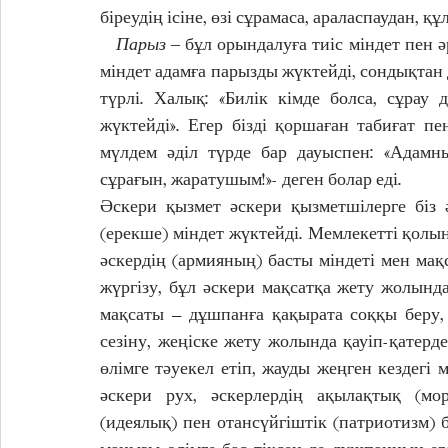
біреудің ісіне, өзі сұрамаса, араласпаудан, қ
   Парыз
 ‒ бұл орындалуға тиіс міндет пен ә
міндет адамға парызды жүктейді, сондықтан 
түрлі. Халық: «Билік кімде болса, сұрау д
жүктейді». Егер бізді қоршаған табиғат пе
мүлдем әділ түрде бар дауыспен: «Адамны
сұрағын, жаратушым!»- деген болар еді. 
Әскери қызмет әскери қызметшілерге біз 
(ерекше) міндет жүктейді. Мемлекетті қолын
әскердің (армияның) басты міндеті мен мақс
жүргізу, бұл әскери мақсатқа жету жолында
мақсаты – дұшпанға қақырата соққы беру, д
сезіну, жеңіске жету жолында қауіп-қатерд
өлімге тәуекел етіп, жауды жеңген кездегі 
әскери рух, әскерлердің ақылақтық (мор
(идеялық) пен отансүйгіштік (патриотизм)