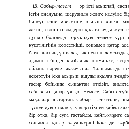
  16. 
Сабыр-тағат
 — әр істі асықпай, сасп
істің оңалуына, шаруаның жөнге келуіне бі
билеуі, ісіне, әрекетіне, алдына қойған 
жеңіп, өзінің сезімдерін қадағалауды жүзе
душар болғанда торықпауы немесе күрт қ
күштілігінің көрсеткіші, сонымен қатар ад
бағаланатын, ұшқалақтық пен шыдамсыздыққа
адамның бірден қызбалық, ішімдікке, жеңілт
ойланып әрекет жасауында. Халқымыздың «
ескертуін іске асырып, ашуды ақылға жендір
ғасыр бойында сынақтан өткізіп, анықта
сабырсыз қалар ұятқа. Немесе, Сабыр түбі
мақалдар шығарған. Сабыр – әдептілік, ин
түскен ауыртпалықты мәрттікпен қабыл алады.
бір отқа, бір суға тастайды, қайғы-мұңға 
сонымен қатар жауапкершілікке де тәрб