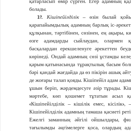
қатарласып өмір сүрген. Егер адамның қаді
болады. 
  12. 
Кішіпейілділік
 – өзін былай қойып,
қарапайымдылық адамның барлық іс-әрекеті
құлқынан, тәртібінен, сөзінен, ең ақыры, к
өзге адамдарды сыйлаудан, олармен қа
басқалардан ерекшеленуге әрекеттен беуд
көрінеді. Ондай адамның сөзі ұстамды келеді
қарым-қатынасында тұрақтылық басым болып
бәрі қандай жағдайда да өз пікірін ашық айтуғ
де жоғары талап қояды. Кішіпейіл адам адамге
ұшын беріп, жәрдемдесуге әзір тұрады. Кіші
мәртебе, көп қошемет тұтатын асыл қ
«Кішіпейілділік – кішілік емес, кісілік»
Кішіпейілділік адамның тамаша қасиеті ретін
Ежелгі заманның әйгілі ойшылдары, фило
тағылымды әңгімелерге қоса, олардың ад