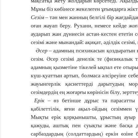
мақсатқа жету жолдарын көрсетеді. Ақылды
Мұны біз көбінесе жекелеген ұғымдарға жікт
Сезім
 ‒ тән мен жанның белгілі бір жағдайда
оған жауап беру. Рухани, немесе кейде жоғ
аударып жан дүниесін астан-кестен ететін се
сезімі және мынандай: ақиқат, әділдік сезімі
   Әсер 
‒ адамның психикасын қоздыратын н
сезім. Әсер сезімі денелік те (физикалык 
адамның қызметіне тікелей ықпал ете отыры
күш-қуаттын артып, болмаса әлсіреуіне себеп
жауынгерлік қасиеттерді дарытудың мора
сезімдердің ең жоғарғы көрінісін білу, зертт
Ерік 
‒ өз бетінше дұрыс та парасатты 
қабілеттілік, яғни ақыл-ойдың сезіммен 
Мықты ерік қорқынышты, ұрыстың ауыр жа
қажуды, аштық пен суықты және басқа д
сарбаздардың (солдаттардың) еркін өзіне 