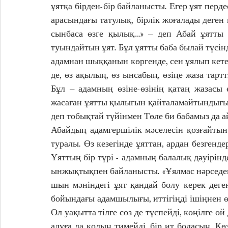
ұятқа бірден-бір байланысты. Егер ұят перде
арасындағы татулық, бірлік жоғалады деген қ
сынбаса өзге қылық...» – деп Абай ұятты 
туындайтын ұят. Бұл ұятты баба былай түсінд
адамнан шыққанын көргенде, сен ұялып кете
де, өз ақылың, өз ынсабың, өзіңе жаза тарт
Бұл – адамның өзіне-өзінің қатаң жазасы 
жасаған ұятты қылығын қайталамайтындығына
деп тобықтай түйінмен Төле би бабамыз да а
Абайдың адамгершілік мәселесін қозғайтын
туралы. Өз кезегінде ұяттан, ардан безгендер
Ұяттың бір түрі - адамның балалық дәуірінд
ынжықтықпен байланысты. «Ұялмас нәрседен ұ
шын мәніндегі ұят қандай болу керек деген
бойындағы адамшылығы, иттігіңді ішіңнен ө
Ол уақытта тілге сөз де түспейді, көңілге о
алуға да қолың тимейді, бір ит боласың. Көзі