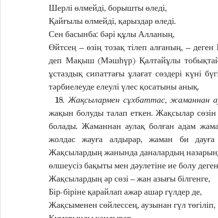
Шерлі өлмейді, борышты өледі, 
Қайғылы өлмейді, қарыздар өледі. 
Сен басынба: бәрі құлы Алланың, 
Өйтсең – өзің тозақ тілеп алғаның, – деген
деп Мақыш (Мәшһүр) Қалтайұлы тобықтай
ұстаздық сипаттағы ұлағат сөздері күні бү
тәрбиелеуде елеулі үлес қосатыны анық. 
  18. 
Жақсылармен сұхбаттас, жаманнан ау
жақын болуды талап еткен. Жақсылар сөзін е
болады. Жаманнан аулақ болған адам жама
жолдас жауға алдырар, жаман би дауға 
Жақсылардың жанында даналардың назарында 
өлшеусіз бақыты мен дәулетіне ие болу деген 
Жақсылардың әр сөзі – жан азығы білгенге, 
Бір-біріне қарайлап ажар ашар гүлдер де, 
Жақсыменен сөйлессең, аузынан гүл төгіліп, 
Құмарынды қандырар. 