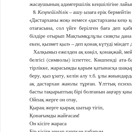
жасаушының адамгершілік кеңшілігіне лайық
   8. 
Кеңпейілділік
 – ашу-ызаға ерік бермейті
«Дастарханы жоқ» немесе «дастарханы кең» қо
отағасына, сол үйге берілген баға деп қа
білдіре отырып Мақтымқұлұлы сияқты дана 
екен, қызмет қыл» – деп қонақ күтуді міндет 
   Халқымыз ежелден ақ көңіл, қонақжай, меймандос ел болған. Меймандостық – бейбітшіліктің 
белгісі (символы) іспеттес. Көшпенді ата-б
тірлікке, жарасымды қарым қатынасқа шақырғ
беру, қыз ұзату, келін алу т.б. ұлы жиындарда
ақ дастархан жаюлы тұрған. Ұлттық психо
басты тақырыптың бірі болғанын аңғару қиын
Ойпақ жерге он отау, 
Қыраң жерге қырық шатыр тігіп, 
Қонағымды жайғасам! 
Он кісіге жараса 
Бір кісіге арнап тартқан табағым.