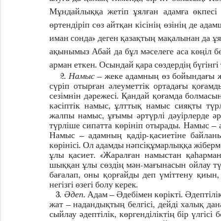
Мұндайлыққа жетіп ұялған адамға өкпесі 
өртендіріп сөз айтқан кісінің өзінің де адам
иман сонда» деген қазақтың мақалынан да ұя
ақынымыз Абай да бұл мәселеге аса көңіл бө
арман еткен. Осындай қара сөздердің бүгінгі 
    2. 
Намыс
 – жеке адамның өз бойындағы жа
сүріп отырған әлеуметтік ортадағы қоғамд
сезімнін дәрежесі. Қандай қоғамда болмасы
кәсіптік намыс, ұлттық намыс сияқты түрл
жалпы намыс, ұғымы әртүрлі дәуірлерде әрт
түрліше сипатта көрініп отырады. Намыс – 
Намыс – адамның қадір-қасиетіне байланыст
көрінісі. Ол адамды нәпсіқұмарлыққа жіберм
ұлы қасиет. «Жаралған намыстан қаһарман
шыққан ұлы сөздің мән-мағынасын ойлау тү
бағалап, оны қорғайды деп үміттену қиын, 
негізгі өзегі болу керек. 
   3. 
Әдеп.
 Адам – Әдебімен көрікті. Әдептілік
жат – надандықтың белгісі, дейді халық дан
сыйлау әдептілік, көргенділіктің бір үлгіс