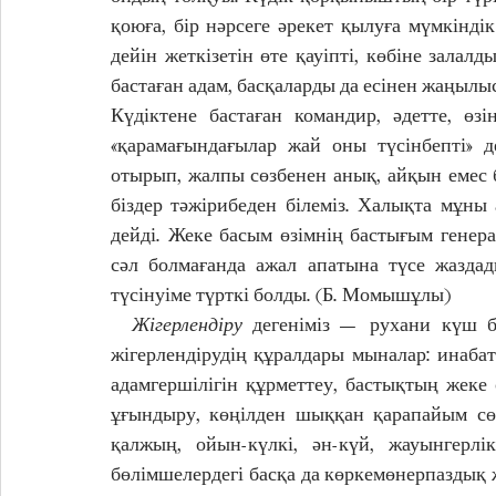
қоюға, бір нәрсеге әрекет қылуға мүмкіндік
дейін жеткізетін өте қауіпті, көбіне залалд
бастаған адам, басқаларды да есінен жаңылы
Күдіктене бастаған командир, әдетте, өз
«қарамағындағылар жай оны түсінбепті» де
отырып, жалпы сөзбенен анық, айқын емес
біздер тәжірибеден білеміз. Халықта мұны
дейді. Жеке басым өзімнің бастығым гене
сәл болмағанда ажал апатына түсе жаздад
түсінуіме түрткі болды. (Б. Момышұлы)
  Жігерлендіру
дегеніміз — рухани күш бе
жігерлендірудің құралдары мыналар: инабат
адамгершілігін құрметтеу, бастықтың жеке ө
ұғындыру, көңілден шыққан қарапайым сөз
қалжың, ойын-күлкі, ән-күй, жауынгерлі
бөлімшелердегі басқа да көркемөнерпаздық 