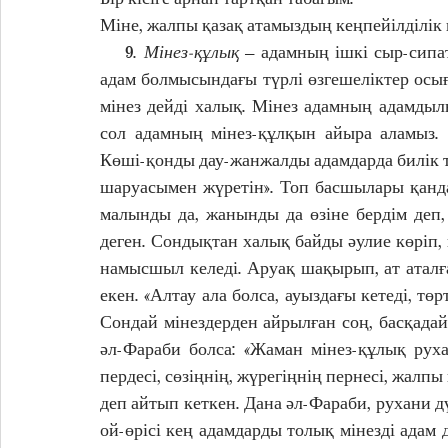
Міне, жалпы қазақ атамыздың кеңпейілділік к
    9. 
Мінез-құлық
 – адамның ішкі сыр-сипа
адам болмысындағы түрлі өзгешеліктер осы
мінез дейді халық. Мінез адамның адамдылы
сол адамның мінез-құлқын айыра аламыз. 
Көші-қонды дау-жанжалды адамдарда билік ті
шаруасымен жүретін». Топ басшылары қанда
малынды да, жанынды да өзіне бердім деп,
деген. Сондықтан халық байды әулие көріп, 
намысшыл келеді. Аруақ шақырып, ат аталға
екен. «Алтау ала болса, ауыздағы кетеді, төрт
Сондай мінездерден айрылған соң, басқадай 
әл-Фараби болса: «Жаман мінез-құлық руха
пердесі, сөзіңнің, жүрегіңнің пернесі, жалпы 
деп айтып кеткен. Дана әл-Фараби, рухани д
ой-өрісі кең адамдарды толық мінезді адам