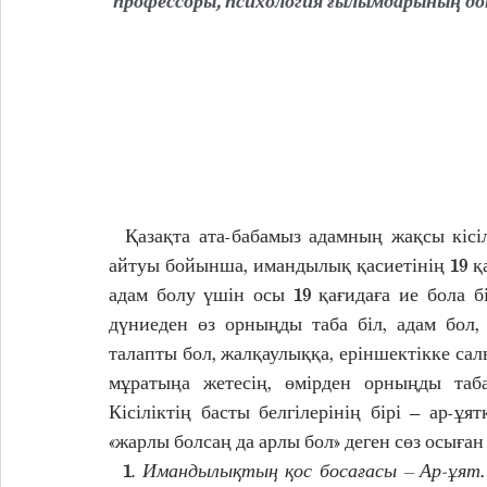
 профессоры, психология ғылымдарының д
  Қазақта ата-бабамыз адамның жақсы кісілік қасиеттерін хадиспен белгілеген. Хадистердің 
айтуы бойынша, имандылық қасиетінің 19 қағ
адам болу үшін осы 19 қағидаға ие бола б
дүниеден өз орныңды таба біл, адам бол, қ
талапты бол, жалқаулыққа, еріншектікке салын
мұратыңа жетесің, өмірден орныңды табас
Кісіліктің басты белгілерінің бірі – ар-ұя
«жарлы болсаң да арлы бол» деген сөз осыған
  1. 
Имандылықтың қос босағасы – Ар-ұят.