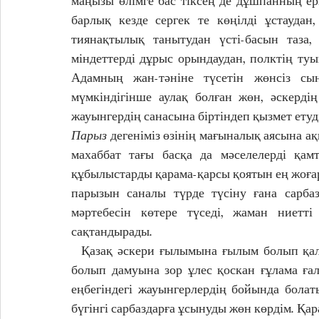
маңызы өлімге бас тіксең де дұшпанның ерк
барлық кезде сергек те көңілді ұстаудан,
тиянақтылық танытудан үсті-басын таза, 
міндеттерді дұрыс орындаудан, полктің туын
Адамның жан-тәніне түсетін жөнсіз сы
мүмкіндігінше аулақ болған жөн, әскерді
жауынгердің санасына біртіндеп қызмет етуді
Парыз
 дегеніміз өзінің мағыналық аясына ақы
махаббат тағы басқа да мәселелерді қам
құбылыстарды қарама-қарсы қоятын ең жоғарғ
парызын саналы түрде түсіну ғана сарбаз
мәртебесін көтере түседі, жаман ниетт
сақтандырады.
  Қазақ әскери ғылымына ғылым болып қалыптасуына, қазақи нақыш пен бағыт-бағдарға ие 
болып дамуына зор ұлес қоскан ғұлама ғ
еңбегіндегі жауынгерлердің бойында болат
бүгінгі сарбаздарға ұсынуды жөн көрдім. Қар