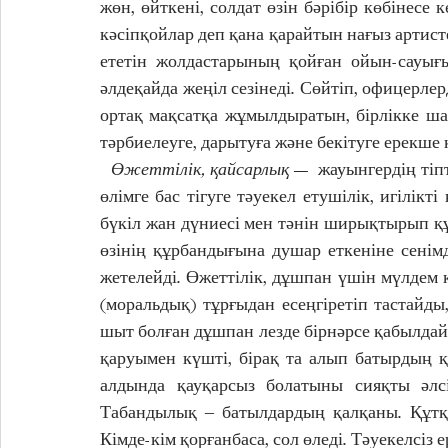
жөн, өйткені, солдат өзін бәрібір көбінесе к
кәсіпқойлар деп қана қарайтын нағыз артисте
ететін жолдастарының қойған ойын-сауығын
әлдеқайда жеңіл сезінеді. Сөйтіп, офицерлер
ортақ мақсатқа жұмылдыратын, бірлікке ш
тәрбиелеуге, дарытуға және бекітуге ерекше к
  Өжеттілік, қайсарлық
 — жауынгердің тіпт
өлімге бас тігуге тәуекел етушілік, игілікт
бүкіл жан дүниесі мен тәнін ширықтырып құл
өзінің құрбандығына душар еткеніне сенім
жетелейді. Өжеттілік, дұшпан үшін мүлдем 
(моральдық) тұрғыдан есеңгіретіп тастайд
шыт болған дұшпан лезде бірнәрсе қабылдай
қаруымен күшті, бірақ та алып батырдың 
алдында қауқарсыз болатыны сияқты әлсі
Табандылық ‒ батылдардың қалқаны. Құтқа
Кімде-кім қорғанбаса, сол өледі. Тәуекелсіз е