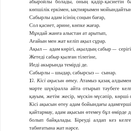
абыройлы болады, оның қадір-қасиетін б
көпшілік еркімен, ықтиярымен мойындайтында
Сабырлы адам ісінің соңын бағар, 
Сол қасиет, әрине, көпке жағар. 
Мұндай жанға алыстан ат арытып, 
Ағайын мен жат келіп ақыл сұрар. 
Ақыл — адам көрігі, ақылдың сабыр — серігі
Жетеді сабыр қылған тілегіне, 
Иеді акырында темірді де. 
Сабырлы – шыдар, сабырсыз — сынар. 
17. 
Кісі ақысын өтеу.
 Атамыз қазақ алдымен
мәрте шүкіралла айта отырып тәубеге кел
қауым, жетім жесір, мүскін-мүсәпір, көрші
Кісі ақысын өтеу адам бойындағы адамгершіл
қайтармау, адам ақысын өтемеу бұл өмірде д
болып байқалады. Біреуді алдап кез келге
табиғатына жат нәрсе. 