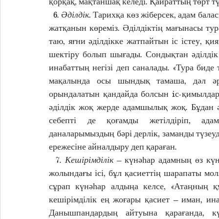
қорқақ, мақтаншақ келеді. Қайраттың төрт түр
  6. 
Әділдік.
 Тарихқа көз жіберсек, адам бала
жатқанын көреміз. Әділдіктің мағынасы турал
таю, яғни әділдікке жатпайтын іс істеу, қи
шектіру болып шығады. Сондықтан әділдік а
инабаттың негізі деп саналады. «Тура биде 
мақалында осы шындық тамаша, дәл әрі 
орындалатын қандайда болсын iс-қимылдар 
әділдік жоқ жерде адамшылық жоқ. Бұдан əді
себепті де қоғамды жетілдіріп, адамд
даналарымыздың бәрі дерлік, заманды түзеуд
ережесіне айналдыру деп қараған. 
  7. 
Кешірімділік
 – күнәһар адамның өз күнә
жолындағы ісі, бұл қасиеттің шарапаты мол
сұрап күнәһар алдыңа келсе, «Атаңның құ
кешірімділік ең жоғары қасиет – иман, и
Данышпандардың айтуына қарағанда, кү