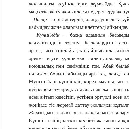
жолындағы қауіп-қатерге жұмсайды. Қысқа
мақсатқа жету жолындағы кедергілерді жеңуш
  Назар
 ‒ ерік-жігердің алаңдаушылық кү
қабылдау және оларды міндеттерді айқындау 
  Күншілдік
 ‒ басқа адамның басымдығ
келмейтіндігін түсіну. Басқалардың тас
артықтығы, сондай-ақ заттай нысандағы игілі
әрекет етуге құлшыныс танытушылық, мен
қоюшылық пен сенімділік тән. Абай былай 
нәтижесі болып табылады әрі атақ, даңқ, тан
Мұның бәрі күншілдің көреалмаушылығын 
күйзеліске түсіреді. Ақылақтық жағынан аз
өсек айтып кемсітіп, үстінен әртүрлі өсек-а
жөнінде тіс жармай даттау жолымен құтылғ
Жамандығын жасырып, жақсылығын асырудың
Күншіл өзінің кескін келбеті жағынан әрқа
немесе әскер тілімен айтқанда, сөз тасу