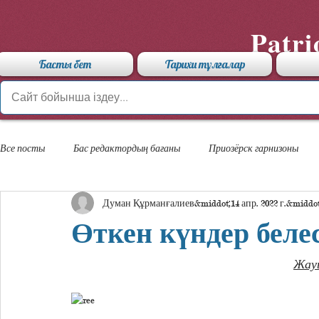
Patri
Басты бет
Тарихи тұлғалар
Все посты
Бас редактордың бағаны
Приозёрск гарнизоны
Думан Құрманғалиев
14 апр. 2022 г.
«Арыстан» мамандандырылған лицейі
Өткен күндер белес
Жауы