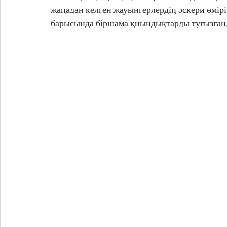
жаңадан келген жауынгерлердің әскери өмір
барысында біршама қиындықтарды туғызған