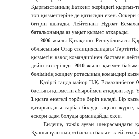
Қырғызстанның Баткент жеріндегі қырғыз-тә
топ қызметтеріне де қатысқан екен. Әскери 
бітіріп шығады. Лейтенант Нұрзат Есмаха
батальонында аз уақыт қызмет атқарады.
    2006 жылы Қазақстан Республикасы Қарулы Күштерінің қатарына қабылданып, Жамбыл 
облысының Отар станциясындағы Тәртіптік 
қызметін взвод командирінен бастаған лейт
дейін көтеріледі. 2010 жылы қызмет бабым
бөлімінің жөндеу ротасының командирі қызм
     Қазіргі таңда майор Н.Қ. Есмаханбетов 06708 әскери бөліміне қарасты бір құраманың штаб 
бастығы қызметін абыроймен атқарып жүр. Ү
1 қызға өнегелі тәрбие беріп келеді. Бір қыз
қатарындағы сарбаз болуды аңсап жүрсе, 
әскери адам болуды армандайды екен.
    Ендеше, тәжік-ауған шекрасындағы қарулы қақтығысқан ержүрек ардагер аға Нұрзат 
Қуанышұлының отбасына бақыт тілей отырып