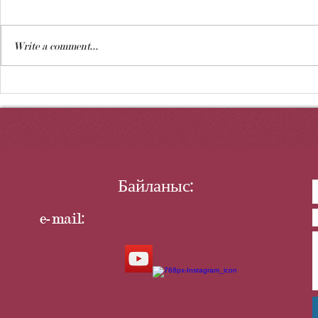
Ержүрек тұ
Write a comment...
19 маусым Әуе шабуылына
қарсы қорғаныс күштері
күні
Байланыс:
e-mail: