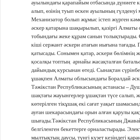
ауылындағы қарапайым отбасында дүниеге ке
алып, өзінің туып өскен ауылының гүлденуі 
Механизатор болып жұмыс істеп жүрген кәме
әскер қатарына шақырылып, қазіргі Алмат
тобындағы жеке құрам санын толықтырады. Со
кіші сержант әскери атағын иығына тағады. 
қатысады. Сонымен қатар, әскери бөлімнің ж
қосалқы топтың  арнайы жасақталған батальо
дайындық курсынан өтеді. Сынақтан сүрінбе
ұшақпен Алматы облысындағы Боралдай әске
Тәжікстан Республикасының астанасы – Душ
шақтағы жауынгерлер ұшақтан түсе салып, ж
көтерілген тікұшақ екі сағат уақыт шамасын
ауған шекарасындағы орын алған қарулы қақ
шығады.Тәжікстан Республикасының Джавай п
белгіленген бекеттерге орналастырады. Элек
мылтықтың даусы, түнгі күзет кезіндегі қар