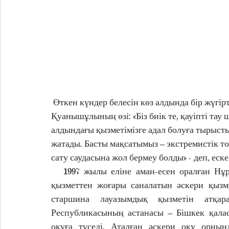
 Өткен күндер белесін көз алдында бір жүгіртіп өткен  ержүрек жауынгер Нұрзат 
Қуанышұлының өзі: «Біз биік те, қауіпті тау
алдындағы қызметімізге адал болуға тырысты
жатады. Басты мақсатымыз – экстремистік т
сату саудасына жол бермеу болды» - деп, еске
   1997 жылы еліне аман-есен оралған Нұрзат көрші Қырғыз Республикасындағы мерзімдік 
қызметтен жоғары саналатын әскери қызме
старшина лауазымдық қызметін атқа
Республикасының астанасы – Бішкек қала
оқуға түседі. Аталған әскери оқу орнын