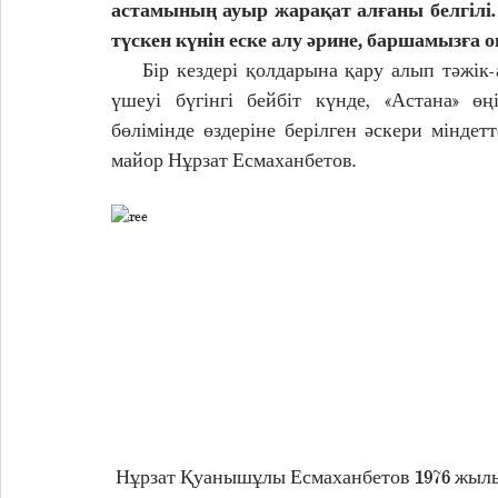
астамының ауыр жарақат алғаны белгілі. 
түскен күнін еске алу әрине, баршамызға о
    Бір кездері қолдарына қару алып тәжік-ауған шекарасында қызмет еткен жауынгерлердің 
үшеуі бүгінгі бейбіт күнде,
«Астана» өң
бөлімінде өздеріне берілген әскери міндет
майор Нұрзат Есмаханбетов.
 Нұрзат Қуанышұлы Есмаханбетов 1976 жылы Жамбыл облысы, Мерке ауданына қарасты Келес 