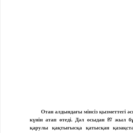
        Отан алдындағы мінсіз қызметтегі әскери қызметшілер жыл сайын 7 сәуір – Еске алу 
күнін атап өтеді. Дәл осыдан 27 жыл б
қарулы қақтығысқа қатысқан қазақста