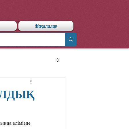
Мақалалар
АЛДЫҚ
нда елімізде 