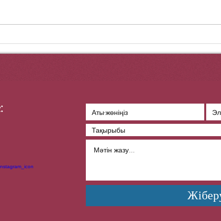
КҮРЕС ӘЛІ ЖАЛҒАСАДЫ
НҰР
ЕҢБЕГІ 
БАҒ
:
Жібер