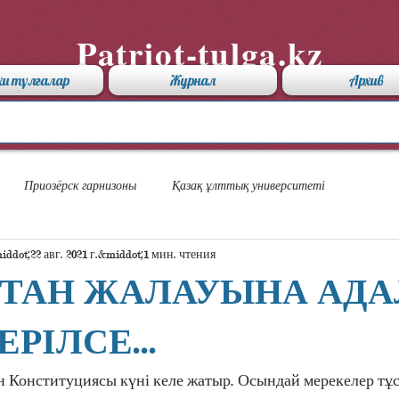
Patriot-tulga.kz
хи тұлғалар
Журнал
Архив
Приозёрск гарнизоны
Қазақ ұлттық университеті
22 авг. 2021 г.
1 мин. чтения
СТАН ЖАЛАУЫНА АД
РІЛСЕ...
 Конституциясы күні келе жатыр. Осындай мерекелер тұсы