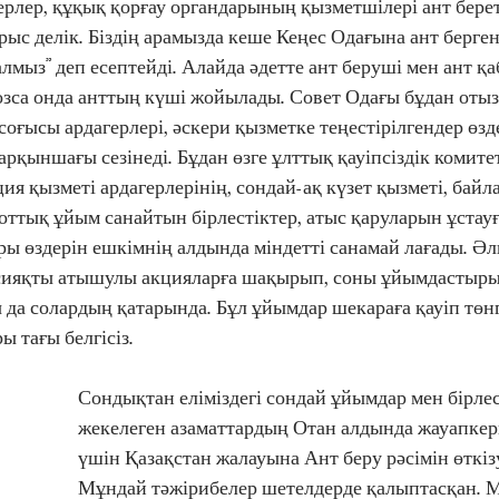
рлер, құқық қорғау органдарының қызметшілері ант береті
ыс делік. Біздің арамызда кеше Кеңес Одағына ант бергенд
далмыз” деп есептейді. Алайда əдетте ант беруші мен ант қ
озса онда анттың күші жойылады. Совет Одағы бұдан отыз
 соғысы ардагерлері, əскери қызметке теңестірілгендер өзде
рқыншағы сезінеді. Бұдан өзге ұлттық қауіпсіздік комитет
ия қызметі ардагерлерінің, сондай-ақ күзет қызметі, байла
оттық ұйым санайтын бірлестіктер, атыс қаруларын ұстауға
ры өздерін ешкімнің алдында міндетті санамай лағады. Əлг
сияқты атышулы акцияларға шақырып, соны ұйымдастыры
да солардың қатарында. Бұл ұйымдар шекараға қауіп төнг
 тағы белгісіз. 
Сондықтан еліміздегі сондай ұйымдар мен бірлест
жекелеген азаматтардың Отан алдында жауапкерш
үшін Қазақстан жалауына Ант беру рəсімін өткіз
Мұндай тəжірибелер шетелдерде қалыптасқан. 