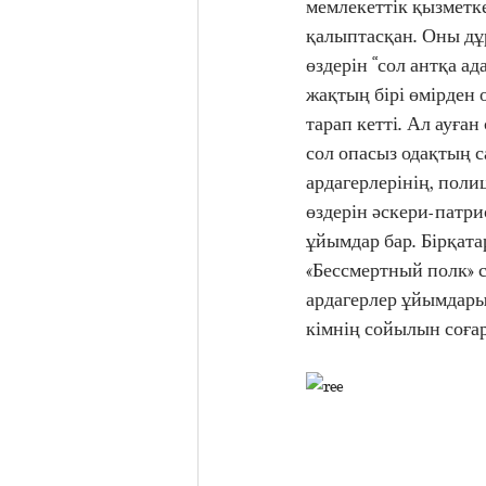
мемлекеттік қызметке
қалыптасқан. Оны дұр
өздерін “сол антқа а
жақтың бірі өмірден 
тарап кетті. Ал ауған
сол опасыз одақтың са
ардагерлерінің, полиц
өздерін əскери-патри
ұйымдар бар. Бірқата
«Бессмертный полк» 
ардагерлер ұйымдары 
кімнің сойылын соғары