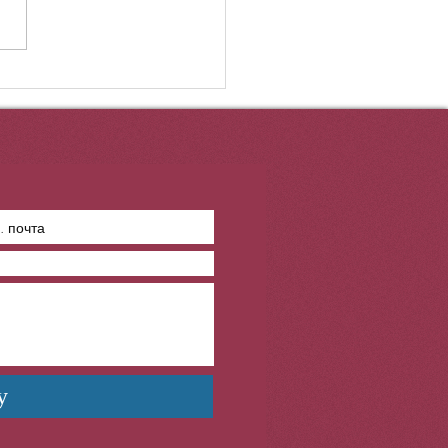
ҒАЛИ АҒАНЫҢ
ЛАЙЫҚТЫ
АЛАНСА?!.
у