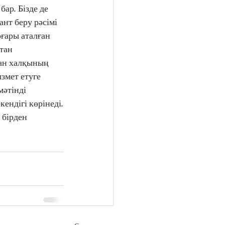
ар. Бізде де 
т беру рəсімі 
ғары аталған 
тан 
ан халқының 
змет етуге 
əтінді 
ендігі көрінеді. 
бірден 