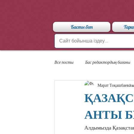
Басты бет
Тари
Все посты
Бас редактордың бағаны
Марат Тоқашбаев
«Арыстан» мамандандырылған лицейі
ҚАЗАҚ
АНТЫ БЕ
Алдымызда Қазақстан