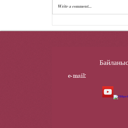
Write a comment...
Баукеңнің бес ерлігі
Байланыс
e-mail: