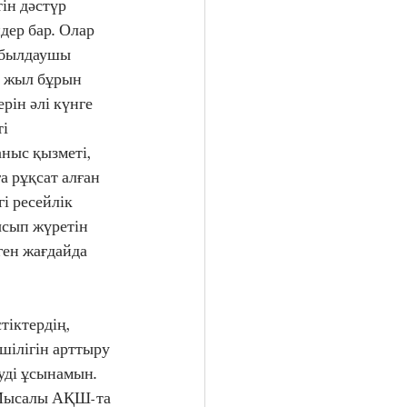
н дəстүр 
ер бар. Олар 
абылдаушы 
 жыл бұрын 
рін əлі күнге 
і 
ныс қызметі, 
 рұқсат алған 
і ресейлік 
сып жүретін 
ен жағдайда 
іктердің, 
ілігін арттыру 
уді ұсынамын. 
Мысалы АҚШ-та 