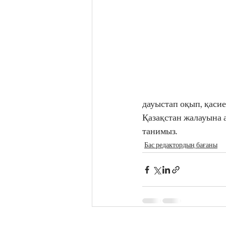
дауыстап оқып, қасиет
Қазақстан жалауына а
танимыз.
Бас редактордың бағаны