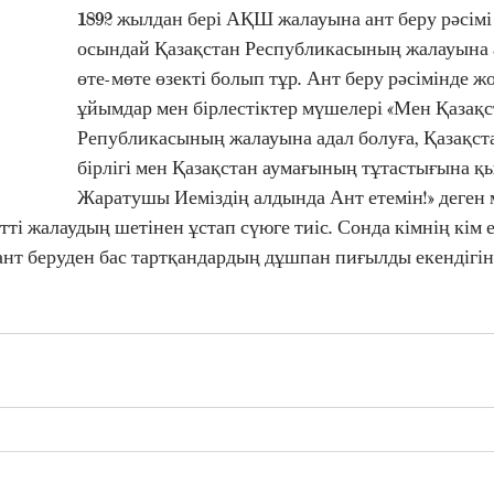
1892 жылдан бері АҚШ жалауына ант беру рəсімі б
осындай Қазақстан Республикасының жалауына ан
өте-мөте өзекті болып тұр. Ант беру рəсімінде жо
ұйымдар мен бірлестіктер мүшелері «Мен Қазақс
Републикасының жалауына адал болуға, Қазақст
бірлігі мен Қазақстан аумағының тұтастығына қы
Жаратушы Иеміздің алдында Ант етемін!» деген м
ті жалаудың шетінен ұстап сүюге тиіс. Сонда кімнің кім ек
нт беруден бас тартқандардың дұшпан пиғылды екендігін 