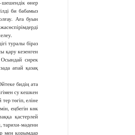
-шешендік өнер 
лді би бабамыз 
лғау. Аға буын 
асөспірімдерді 
елеу.
гі туралы біраз 
ы қару кезенген 
Осындай сирек 
ада апай қазақ 
Әйтеке бидің ата 
гімен су кешкен 
тер төгіп, еліне 
ін, еңбегін көк 
аққа қастерлей 
, тарихи-мәдени 
р мен қорымдар 