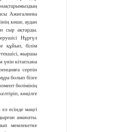
қонақтарымыздың 
ысы Ажигалиева 
інің көше, аудан 
н сыр ақтарды. 
ерушісі Нұргүл 
 құйып, білім 
етекшісі, жыршы 
 үнін кітапхана 
нцияға серпін 
ұра болып бізге 
омент бөлімінің 
лтіріп, көңілге 
ел есінде мәңгі 
дырған аманаты. 
ып мемлекетке 