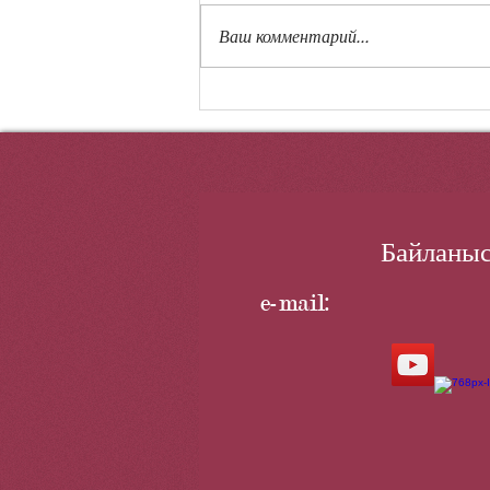
Республика күні қарсаңында
Ваш комментарий...
Қоғамдық марапаттар жөніндегі
Республикалық кеңес пен «Уақыт
Таңдауы» Агенттігінің бірлескен
жобасы бойынша жүргізілген
байқаудың қорытындысы шыға
Байланыс
e-mail: