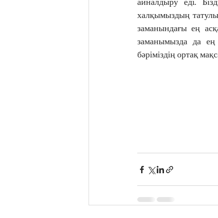
айналдыру еді. Біз
халқымыздың татулығ
заманындағы ең асқа
заманымызда да ең 
бәріміздің ортақ мақ