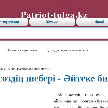
Patriot-tulga.kz
хи тұлғалар
Журнал
Архив
Приозёрск гарнизоны
Қазақ ұлттық университеті
30 апр. 2024 г.
3 мин. чтения
здің шебері - Әйтеке би
 Кіші жүздің ғана емес, алты Алаштың 
айбынды биі болған Әйтеке
ғұмырын ел бірлігі мен бол