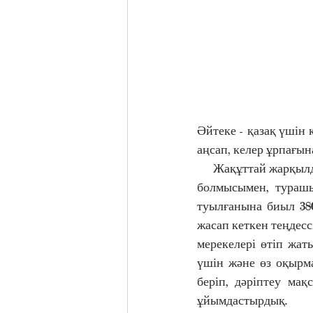
Әйтеке - қазақ үшін 
аңсап, келер ұрпағын
     Жақұттай жарқылд
болмысымен,  турашы
туылғанына биыл 380
жасап кеткен теңдесс
мерекелері өтіп жат
үшін және өз оқырма
беріп, дәріптеу ма
ұйымдастырдық.