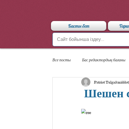
Басты бет
Тари
Все посты
Бас редактордың бағаны
Patriot Tulga
«Арыстан» мамандандырылған лицейі
Шешен сө