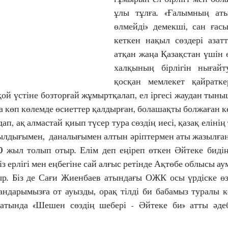
ұлы тұлға. «Ғалымның аты
өлмейді» демекші, сан ғас
кеткен нақыл сөздері азат
атқан жаңа Қазақстан үшін өт
халқының бірлігін нығайт
қосқан мемлекет қайратке
қой үстіне бозторғай жұмыртқалап, ел іргесі жаудан тыны
а көп көлемде өсиеттер қалдырған, болашақты болжаған к
ап, ақ алмастай қиып түсер тура сөздің иесі, қазақ елінің 
лдығымен,  даналығымен алтын әріптермен аты жазылған
 жыл толып отыр. Елім деп еңіреп өткен Әйтеке бидің
із ерлігі мен еңбегіне сай алғыс ретінде Ақтөбе облысы ау
ыр. Біз де Сағи Жиенбаев атындағы ОЖК осы үрдіске өз ү
ндарымызға от ауызды, орақ тілді би бабамыз туралы ке
қсатында «Шешен сөздің шебері - Әйтеке би» атты әде