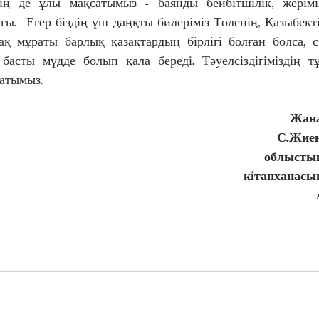
дің де ұлы мақсатымыз - баянды бейбітшілік, жеріміз
ы.  Егер біздің үш даңқты билеріміз Төленің, Қазыбекті
қ мұраты барлық қазақтардың бірлігі болған болса, со
басты мүдде болып қала береді. Тәуелсіздігіміздің т
сатымыз.
Жан
С.Жиен
облыстық
кітапханасы