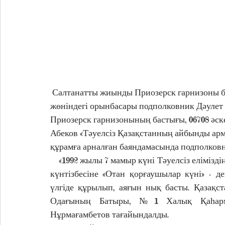
Салтанатты жиынды Приозерск гарнизоны б
жөніндегі орынбасары подполковник Дәулет 
Приозерск гарнизонының бастығы, 06708 әск
Абеков «Тәуелсіз Қазақстанның айбынды арм
құрамға арналған баяндамасында подполковн
    «1992 жылы 7 мамыр күні Тәуелсіз еліміздің төл армиясы құрылды. Бұл күн кейіннен еліміздің 
күнтізбесіне «Отан қорғаушылар күні» - д
үлгіде құрылып, аяғын нық басты. Қазақс
Одағының Батыры, №1 Халық Қаһарма
Нұрмағамбетов тағайындалды.