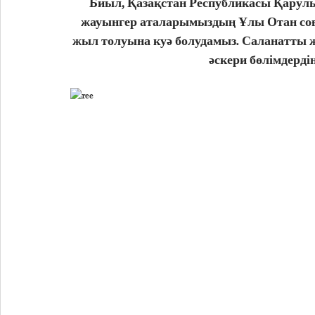
Биыл, Қазақстан Республикасы Қарулы 
жауынгер аталарымыздың Ұлы Отан соғы
жыл толуына куә болудамыз. Саланатты 
әскери бөлімдерді