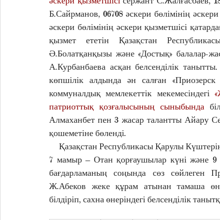
әскери қызметшісі 
сержант С.Жалғасбаев, 18
Б.Сайрманов, 06708 әскери бөлімінің әскери
әскери бөлімінің әскери қызметшісі қатарда
қызмет ететін Қазақстан Республикас
Ә.Болатқанқызы және «Достық» балалар-жа
А.Курбанбаева асқан белсенділік танытты
көпшілік алдында ән салған «Приозерск
коммуналдық мемлекеттік мекемесіндегі 
«
патриоттық қозғалысының сыныбында 
бі
Алмаханбет пен 3 жасар талантты Айару С
қошеметіне бөленді.
     Қазақстан Республикасы Қарулы Күште
7 мамыр – Отан қорғаушылар күні және 9 
бағдарламаның соңында сөз сөйлеген Пр
Ж.Абеков жеке құрам атынан тамаша өне
білдіріп, сахна өнеріндегі белсенділік таны