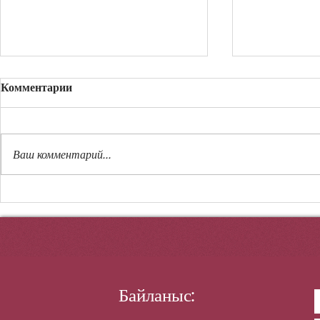
Комментарии
Ержүрек тұ
Ваш комментарий...
19 маусым Әуе шабуылына
қарсы қорғаныс күштері
күні
Байланыс: