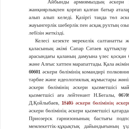
    Айбынды армиямыздың әскери қызметшілері Қазақстанның кең-байтақ жерін 
жанқиярлықпен қорғап қалған батыр атала
алып алып келеді. Қазіргі таңда төл әске
жауынгерлік шеберлік пен асқақ рухтың озық 
лебізін жеткізді.
  Келесі кезекте мерекелік салтанатты жиынның қонағы, Қарағанды облысы Приозерск 
қаласының әкімі Сапар Сатаев құттықтау 
арасындағы қаланың дамуына үлес қосқан б
және Алғыс хатпен марапаттады. Қала әкімі
60601 әскери бөлімінің командирі полковни
тәрбие және идеологиялық жұмыстары жөнін
әскери бөлімінің әскери қызметшісі май
қызметшісі аға лейтенант Н.Бегалы, 0670
Д.Қойлыбаев, 
18405 әскери бөлімінің әске
әскери бөлімінің әскери қызметшісі қатард
Приозерск гарнизонының бастығы подпо
мемлекеттік-құқықтық дайындығының үзд