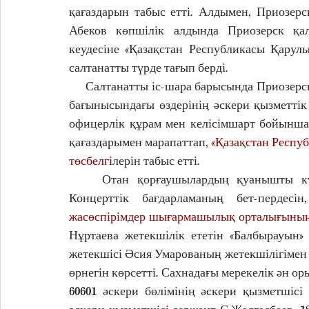
қағаздарын табыс етті. Алдымен, Приозер
Абеков көпшілік алдында Приозерск қа
кеудесіне «Қазақстан Республикасы Қарулы
салтанатты түрде тағып берді. 
     Салтанатты іс-шара барысында Приозерск гарнизонына қарасты әскери бөлім командирлері 
бағынысындағы өздерінің әскери қызметтік
офицерлік құрам мен келісімшарт бойынша
қағаздарымен марапаттап, 
«Қазақстан Респуб
төсбелгі
лерін табыс етті.
    Отан қорғаушылардың қуанышты күні мерекелік Концерттік бағдарламаға ұласты. 
Концерттік бағдарламаның бет-пердесі
жасөспірімдер шығармашылық орталығының
Нұртаева жетекшілік ететін «Балбырауын»
жетекшісі Әсия Умарованың жетекшілігімен 
өрнегін көрсетті. Сахнадағы мерекелік ән ор
60601 әскери бөлімінің әскери қызметшісі