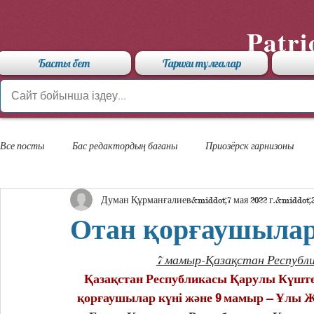
Patri
Басты бет
Тарихи тұлғалар
Все посты
Бас редактордың бағаны
Приозёрск гарнизоны
Думан Құрманғалиев
7 мая 2022 г.
«Арыстан» мамандандырылған лицейі
Отан қорғаушыла
7 мамыр-Қазақстан Республи
    Қазақстан Республикасы Қарулы Күштерінің Приозерск гарнизонында 7 мамыр – Отан 
қорғаушылар күні және 9 мамыр – Ұлы Ж