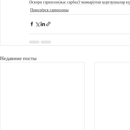
Әскери гарнизон
жас сарбаз
7 мамыр
отан қорғаушылар кү
Приозёрск гарнизоны
Недавние посты