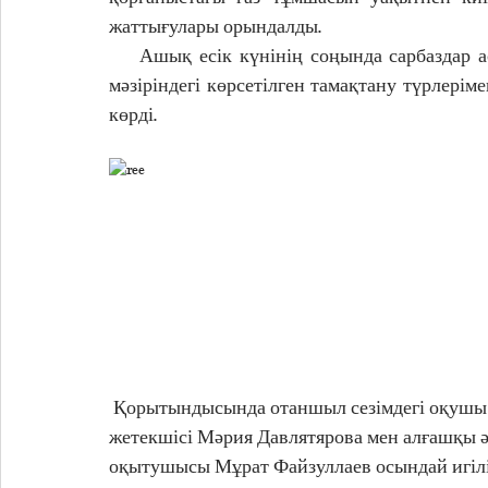
жаттығулары орындалды.
    Ашық есік күнінің соңында сарбаздар асханасына табан тіреген оқушы жас сарбаздар ас 
мәзіріндегі көрсетілген тамақтану түрлерім
көрді.
 Қорытындысында отаншыл сезімдегі оқушы жас сарбаздарды бастап келген 6 «в» сыныбының 
жетекшісі Мәрия Давлятярова мен алғашқы ә
оқытушысы Мұрат Файзуллаев осындай игілікт