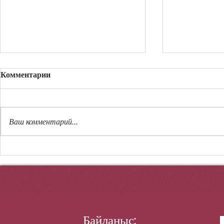
Комментарии
Ержүрек тұ
Ваш комментарий...
19 маусым Әуе шабуылына
қарсы қорғаныс күштері
күні
Байланыс: