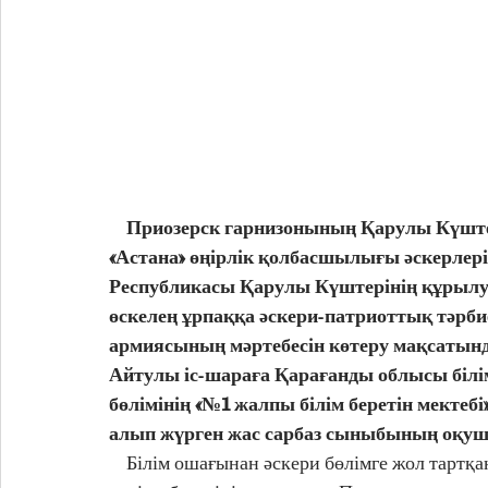
    Приозерск гарнизонының Қарулы Күштер ардагерлері ұжымының басшылығымен, 
«Астана» өңірлік қолбасшылығы әскерлеріне
Республикасы Қарулы Күштерінің құрылуы
өскелең ұрпаққа әскери-патриоттық тәрбие
армиясының мәртебесін көтеру мақсатында
Айтулы іс-шараға Қарағанды облысы білі
бөлімінің «№1 жалпы білім беретін мектебі
алып жүрген жас сарбаз сыныбының оқу
    Білім ошағынан әскери бөлімге жол тартқан жас сарбаздарды, 06708 әскери бөлімінің бақылау-