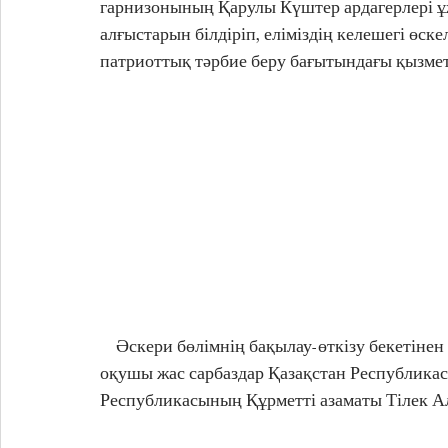
гарнизонының Қарулы Күштер ардагерлері ұ
алғыстарын білдіріп, еліміздің келешегі өске
патриоттық тәрбие беру бағытындағы қызметі
    Әскери бөлімнің бақылау-өткізу бекетінен көтеріңкі көңілмен шыққан отаншыл сезімдегі 
оқушы жас сарбаздар Қазақстан Республикасы
Республикасының Құрметті азаматы Тілек Ал