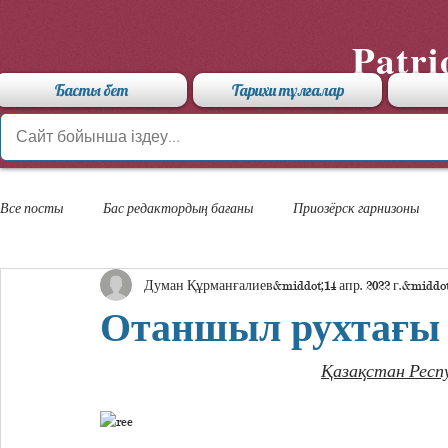
Patri
Басты бет
Тарихи тұлғалар
Все посты
Бас редактордың бағаны
Приозёрск гарнизоны
Думан Құрманғалиев
14 апр. 2022 г.
«Арыстан» мамандандырылған лицейі
Отаншыл рухтағы а
Қазақстан Респ