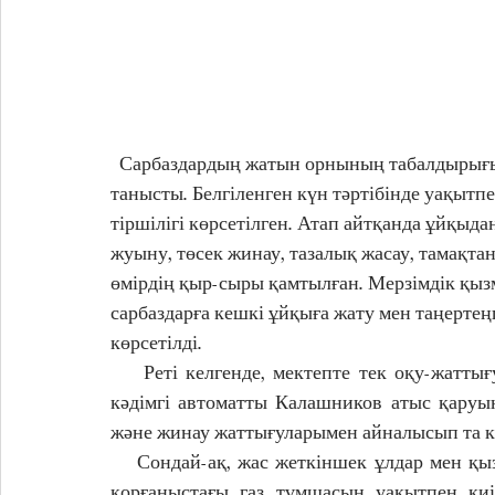
  Сарбаздардың жатын орнының табалдырығын аттаған оқушы жас сарбаздар күн тәртібімен 
танысты. Белгіленген күн тәртібінде уақытп
тіршілігі көрсетілген. Атап айтқанда ұйқыд
жуыну, төсек жинау, тазалық жасау, тамақта
өмірдің қыр-сыры қамтылған. Мерзімдік қызм
сарбаздарға кешкі ұйқыға жату мен таңертеңг
көрсетілді.
    Реті келгенде, мектепте тек оқу-жаттығу атыс қаруын ғана көрген оқушы жас сарбаздар 
кәдімгі автоматты Калашников атыс қаруын
және жинау жаттығуларымен айналысып та к
    Сондай-ақ, жас жеткіншек ұлдар мен қыздарға радиациялық, химиялық және биологиялық 
қорғаныстағы газ тұмшасын уақытпен киіп