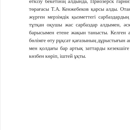
өткізу бекетінің алдында, Приозерск гар
төрағасы Т.А. Кенжебеков қарсы алды. Ота
жүрген мерзімдік қызметтегі сарбаздардың
тұтқан оқушы жас сарбаздар алдымен, әске
барысымен етене жақын танысты. Келген а
бөлімге өту рұқсат қағазының дұрыстығын а
мен қолдағы бар артық заттарды кезекшіге
көзбен көріп, іштей ұқты.