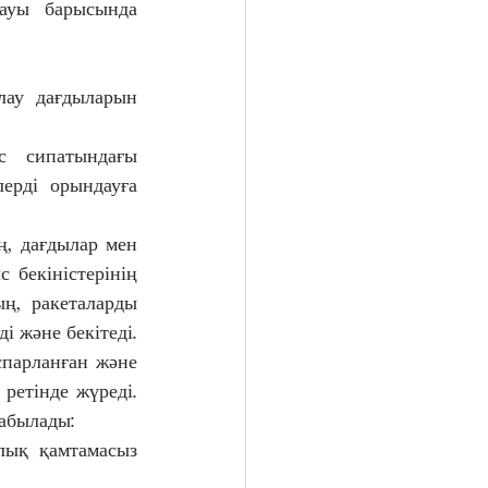
лау дағдыларын 
 сипатындағы 
ерді орындауға 
ң, дағдылар мен 
 бекіністерінің 
ң, ракеталарды 
 және бекітеді. 
парланған және 
ретінде жүреді. 
абылады: 
лық қамтамасыз 