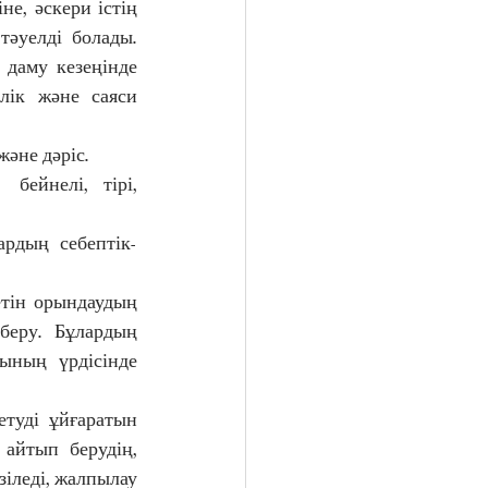
е, әскери істің 
тәуелді болады. 
 даму кезеңінде 
лік және саяси 
және дәріс. 
ейнелі, тірі, 
ардың себептік-
етін орындаудың 
беру. Бұлардың 
ның үрдісінде 
туді ұйғаратын 
айтып берудің, 
зіледі, жалпылау 