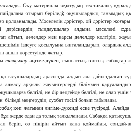
асалады. Оқу материалы оқытудың техникалық құралда
пайдалана отырып беріледі; оқушылардың танымдық қыз
дер қолданылады. Мәселелік дәрістер, ой-дәрістер жоғары
і дәріскердің тыңдаушылар алдына мәселені сұра
п айтып, дәлелдер мен қарсы дәлелдер келтіріп, жауын
 шешімін іздеуге қосылуына ынталандырып, олардың алд
ын ашып көрсетуінде жатыр. 
ы 
талқылау
 әңгіме-дүкен, сыныптық-топтық сабақтар ж
 қатысушылардың арасында алдын ала дайындалған сұ
а алмасу арқылы жауынгерлерді біліммен қаруаландыру
қушыларға белгілі, не бір деңгейде белгілі, не олар үшін 
 білімді меңгерудің  сухбат тәсілі болып табылады. 
сабақ
 көп жағынан әңгіме-дүкенді еске түсіреді. Алайда
 бұл жерде одан да толық талқыланады. Сабаққа қатысушыл
уап беріп, өз пікірін айтып қана қоймайды, сондай-а