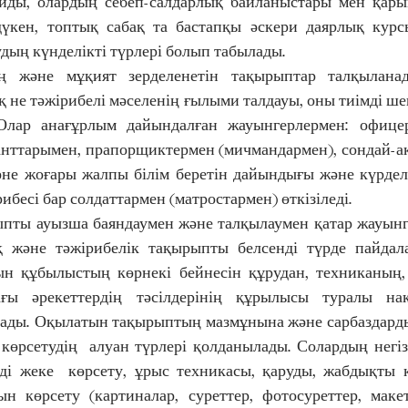
йды, олардың себеп-салдарлық байланыстары мен қары
дүкен, топтық сабақ та бастапқы әскери даярлық кур
дың күнделікті түрлері болып табылады. 
ң және мұқият зерделенетін тақырыптар талқылана
қ не тәжірибелі мәселенің ғылыми талдауы, оны тиімді ш
Олар анағұрлым дайындалған жауынгерлермен: офицерл
нттарымен, прапорщиктермен (мичмандармен), сондай-ақ
не жоғары жалпы білім беретін дайындығы және күрделі 
ибесі бар солдаттармен (матростармен) өткізіледі. 
ыпты ауызша баяндаумен және талқылаумен қатар жауынге
 және тәжірибелік тақырыпты белсенді түрде пайдала
н құбылыстың көрнекі бейнесін құрудан, техниканың, 
ғы әрекеттердің тәсілдерінің құрылысы туралы нақт
ады. Оқылатын тақырыптың мазмұнына және сарбаздардың
 көрсетудің  алуан түрлері қолданылады. Солардың негіз
ерді жеке  көрсету, ұрыс техникасы, қаруды, жабдықты к
ын көрсету (картиналар, суреттер, фотосуреттер, макетт