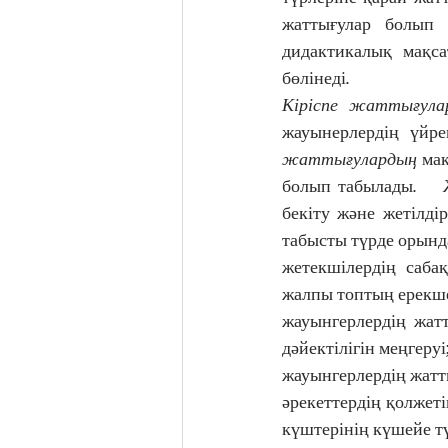
жаттығулар болып 
дидактикалық мақса
бөлінеді. 
Кіріспе жаттығула
жауынерлердің үйре
жаттығулардың
 ма
болып табылады.    
бекіту және жетілді
табысты түрде орынд
жетекшілердің саба
жалпы топтың ерекше
жауынгерлердің жатт
дәйектілігін меңгеруі;
жауынгерлердің жатт
әрекеттердің қолжеті
күштерінің күшейе түс