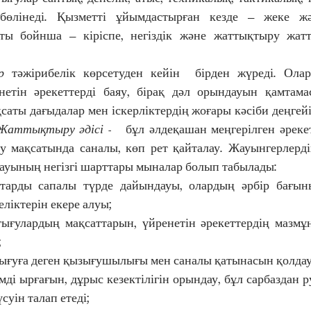
бөлінеді. Қызметті ұйымдастырған кезде – жеке жә
ты бойнша – кіріспе, негіздік және жаттықтыру жатт
р
 тәжірибелік көрсетуден кейін  бірден жүреді. Ола
нетін әрекеттерді баяу, бірақ дәл орындауын қамтама
қсаты дағыдалар мен іскерліктердің жоғары кәсіби деңгей
Жаттықтыру әдісі
 -   бұл әлдеқашан меңгерілген әрекет
ру мақсатында саналы, көп рет қайталау. Жауынгерлерді
ауының негізгі шарттары мыналар болып табылады: 
қтарды сапалы түрде дайындауы, олардың әрбір бағын
ліктерін екере алуы;
ығулардың мақсаттарын, үйренетін әрекеттердің мазмұ
 
ығуға деген қызығушылығы мен саналы қатынасын қолдау
мді ырғағын, дұрыс кезектілігін орындау, бұл сарбаздан р
уін талап етеді; 