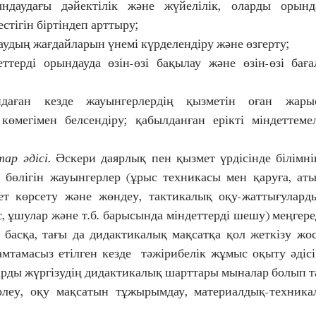
стігін біртіндеп арттыру; 
удың жағдайларын үнемі күрделендіру және өзгерту; 
ттерді орындауда өзін-өзі бақылау және өзін-өзі баға
даған кезде жауынгерлердің қызметін оған жарыс
 көмегімен белсендіру; қабылданған ерікті міндеттемел
ар әдісі.
 Әскери даярлық пен қызмет үрдісінде білімні
і бөлігін жауынгерлер (ұрыс техникасы мен қаруға, атыс
т көрсету және жөндеу, тактикалық оқу-жаттығуларды
, ұшулар және т.б. барысында міндеттерді шешу) меңгереді
 басқа, тағы да дидактикалық мақсатқа қол жеткізу жос
мтамасыз етілген кезде  тәжірибелік жұмыс оқыту әдісі 
рды жүргізудің дидактикалық шарттары мыналар болып т
рлеу, оқу мақсатын тұжырымдау, материалдық-техника