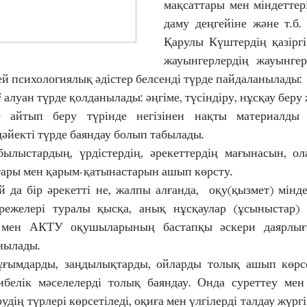
мақсаттары мен міндеттерін
даму деңгейіне және т.б. 
Қарулы Күштердің қазіргі
жауынгерлердің жауынгер
й психологиялық әдістер белсенді түрде пайдаланылады: 
і
 алуан түрде қолданылады: әңгіме, түсіндіру, нұсқау беру 
е айтып беру түрінде негізінен нақты материалды  б
әйекті түрде баяндау болып табылады. 
былыстардың, үрдістердің, әрекеттердің мағынасын, ол
ары мен қарым-қатынастарын ашып көрсту. 
й да бір әрекетті не, жалпы алғанда,  оқу(қызмет) мінд
ережелері туралы қысқа, анық нұсқаулар (ұсыныстар) 
 мен АКТУ оқушыларының бастапқы әскери даярлығы
нылады. 
ұғымдарды, заңдылықтарды, ойларды толық ашып көрсе
белік мәселелерді толық баяндау. Онда суреттеу мен 
удің түрлері көрсетіледі, оқиға мен үлгілерді талдау жүргі