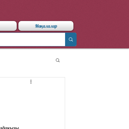
Мақалалар
лдақызы,