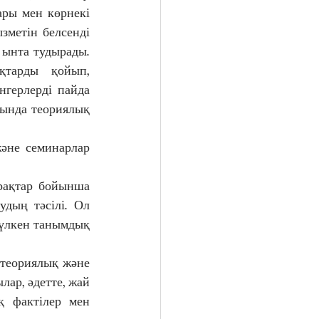
ры мен көрнекі 
метін белсенді 
 ынта тудырады. 
қтарды қойып, 
герлерді пайда 
ында теориялық 
әне семинарлар 
рақтар бойынша 
дың тәсілі. Ол 
үлкен танымдық  
 теориялық және 
ар, әдетте, жай 
қ фактілер мен 