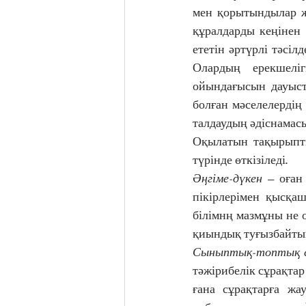
мен қорытындылар ж
құралдарды кеңінен 
ететін әртүрлі тәсіл
Олардың ерекшеліг
ойындағысын дауыста
болған мәселелердің
талдаудың әдіснамас
Оқылатын тақырыпт
түрінде өткізіледі. 
Әңгіме-дүкен
 – оған
пікірлерімен қысқаш
білімнң мазмұны не о
қиындық туғызбайтын 
Сыныптық-топтық 
тәжірибелік сұрақтар
ғана сұрақтарға жа