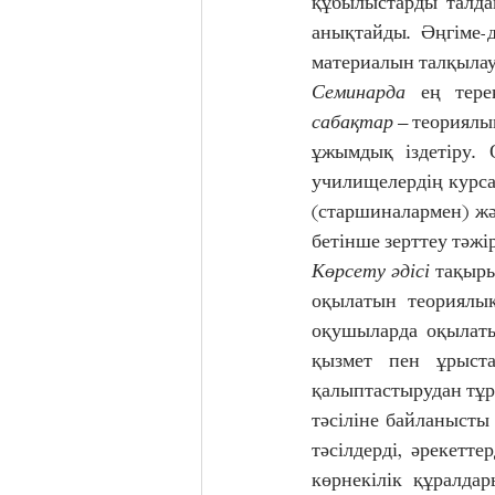
құбылыстарды талда
анықтайды. Әңгіме-
материалын талқылау
Семинарда
 ең тере
сабақтар
 – теориялы
ұжымдық іздетіру. 
училищелердің курса
(старшиналармен) жә
бетінше зерттеу тәжір
Көрсету әдісі
 тақыр
оқылатын теориялық
оқушыларда оқылаты
қызмет пен ұрыста
қалыптастырудан тұр
тәсіліне байланысты
тәсілдерді, әрекетт
көрнекілік құралдар