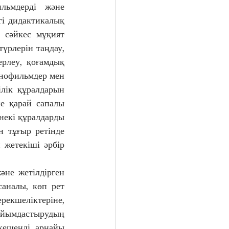
льмдерді және 
гі дидактикалық 
 сәйкес мұқият 
үрлерін таңдау, 
рлеу, қоғамдық 
нофильмдер мен 
лік құралдарын 
е қарай сапалы 
некі құралдарды 
 тұғыр ретінде 
жетекіші әрбір 
әне жетілдірген 
саналы, көп рет 
кшеліктеріне, 
ұйымдастырудың 
кешенді, арнайы 