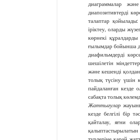
диаграммалар және 
диапозитивтерді көр
талаптар қойылады:
іріктеу, оларды жүзе
көрнекі құралдарды 
ғылымдар бойынша дә
диафильмдерді көрсе
шешілетін міндетте
және кешенді қолдану
толық түсіну үшін қ
пайдаланған кезде о
сабақта толық көлемд
Жаттығулар
 жауынг
кезде белгілі бір т
қайталау, яғни ол
қалыптастырылатын 
түрлеріне қарай жатт