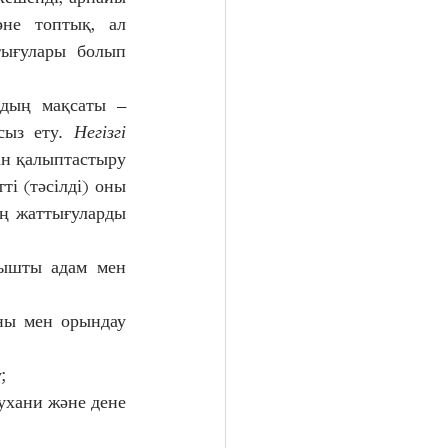
не топтық, ал 
ығулары болып 
рдың мақсаты – 
сыз ету. 
Негізгі 
ін қалыптастыру 
ті (тәсілді) оны 
ң жаттығуларды 
ышты адам мен 
ны мен орындау 
; 
ухани және дене 