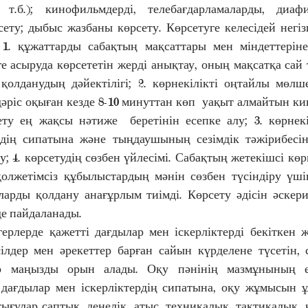
т.б.); кинофильмдерді, телебағдарламаларды, диафи
сету; дыбыс жазбаны көрсету. Көрсетуге келесідей негіз
 1. құжаттарды сабақтың мақсаттары мен міндеттеріне
ге асыруда көрсететін жерді анықтау, оның мақсатқа сай т
қолданудың дәйектілігі; 2. көрнекілікті оңтайлы мөлше
ріс оқыған кезде 8-10 минуттан көп  уақыт алмайтын ки
ту ең жақсы нәтиже  беретінін есепке алу; 3. көрнекі
рдің сипатына және тыңдаушының сезімдік тәжірибесін
; 4. көрсетудің сөзбен үйлесімі. Сабақтың жетекішсі көр
олжетімсіз құбылыстардың мәнін сөзбен түсіндіру үшін
ларды қолдану анағұрлым тиімді. Көрсету әдісін әскери 
е пайдаланады. 
ерлерде қажетті дағдылар мен іскерліктерді бекіткен ж
әсілдер мен әрекеттер барған сайын күрделене түсетін, 
ар маңызды орын алады. Оқу пәнінің мазмұнының ере
дағдылар мен іскерліктердің сипатына, оқу жұмысын 
ығулар саптық, денелік, атыс, техникалық, тактикалық, 