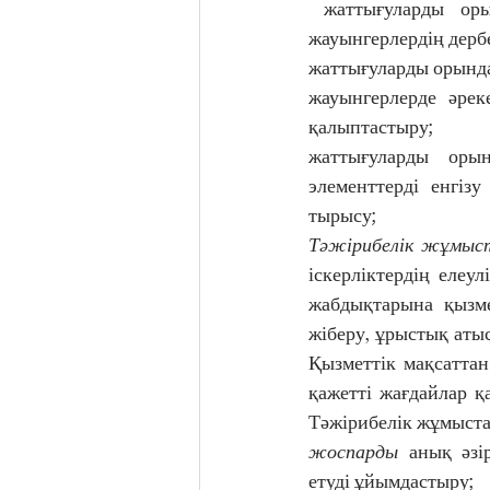
 жаттығуларды орындаудағы дәйектілік және жүйелілік, оларды орындауы барысында 
жауынгерлердің дербе
жаттығуларды орында
жауынгерлерде әреке
қалыптастыру; 
жаттығуларды орын
элементтерді енгізу
тырысу; 
Тәжірибелік жұмыст
іскерліктердің елеул
жабдықтарына қызме
жіберу, ұрыстық атыс
Қызметтік мақсаттан
қажетті жағдайлар қа
Тәжірибелік жұмыста
жоспарды
 анық әзі
етуді ұйымдастыру; 