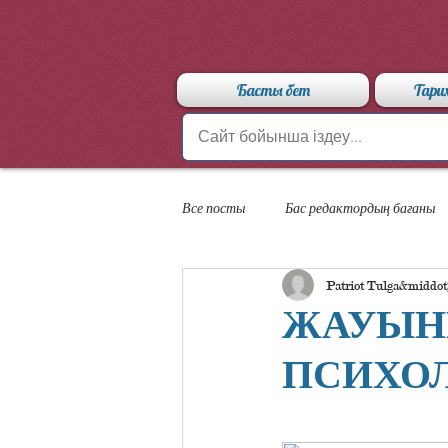
Басты бет
Тари
Все посты
Бас редактордың бағаны
Patriot Tulga
«Арыстан» мамандандырылған лицейі
ЖАУЫНГ
ПСИХО