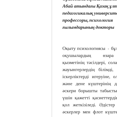
Абай атындағы Қазақ ұл
педагогикалық университ
профессоры, психология 
ғылымдарының докторы
Оқыту психологиясы  - бұ
оқушылардың өзара 
қызметінің тәсілдері, сол
жауынгерлердің білімді,
іскерліктерді игеруіне, 
және дене күштерінің да
әскери борышты табысты 
үшін қажетті қасиеттерді
қол жеткізіледі. Әдісте
әскерлер мен флот күште