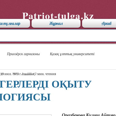
Patriot-tulga.kz
хи тұлғалар
Журнал
Архив
Приозёрск гарнизоны
Қазақ ұлттық университеті
19 июл. 2023 г.
7 мин. чтения
ЕРЛЕРДІ ОҚЫТУ
ЛОГИЯСЫ
Оразбекова Күләш Айтмо