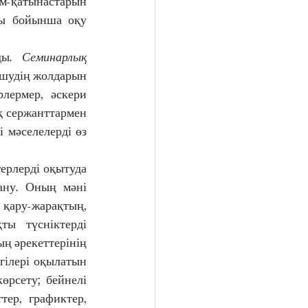
м-қатынастарын 
сы бойынша оқу 
ды. 
Семинарлық 
ешудің жолдарын 
ермер, әскери 
 сержанттармен 
мәселелерді өз 
рлерді оқытуда 
ну. Оның мәні 
қару-жарақтың, 
ы түсніктерді 
 әрекеттерінің 
гілері оқылатын 
өрсету; бейнелі 
ер, графиктер, 