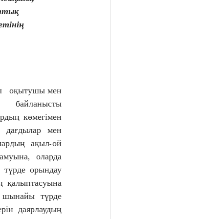
ттық 
етінің
л 
 оқытушы мен 
байланысты 
ардың көмегімен 
  дағдылар мен 
олардың ақыл-ой 
муына, оларда 
түрде орындау 
ң қалыптасуына 
р шынайы түрде 
рін даярлаудың 