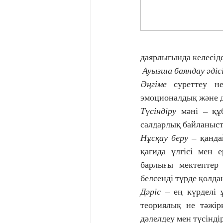
даярлығында келесіде
Ауызша баяндау әдіс
Әңгіме 
суреттеу н
эмоционалдық және д
Түсіндіру
 мәні – құ
салдарлық байланыст
Нұсқау беру
 – қанда
қағида үлгісі мен 
барлығы мектептер
белсенді түрде қолда
Дәріс
 – ең күрделі 
теориялық не тәжіри
дәлелдеу мен түсіндір