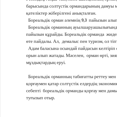
барысында солтүстік ормандарының дамуы м
қателіктер жіберілгені анықталған.  
  Бореальдік орман әлемнің 9,3  пайызын алы
  Бореальдік орманның ауылшаруашылығында маңызы зор, сондай-ақ әлемдік ағаш қорының 37 
пайызын құрайды. Бореальдік орманда  жидек
өте пайдалы. Ал,  демалыс пен туризм, ол тіп
  Адам баласына осындай пайдасын келтіріп о
орын алып жатады. Мәселен,  орман өрті, зия
мұздықтардың еруі.
  Бореальдік орманның табиғатты реттеу мен 
қорғаумен қатар солтүстік елдердің экономик
себепті  бореальдік орманды қорғау мен да
туғызып отыр.