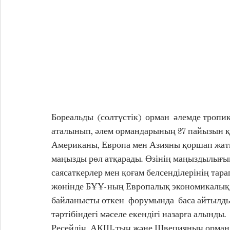
Бореальды  (солтүстік)  орман  әлемде тропи
аталынып, әлем ормандарының 27 пайызын құ
Американы, Европа мен Азияны қоршап жатыр,
маңызды рөл атқарады. Өзінің маңыздылығына
саясаткерлер мен қоғам белсенділерінің тарап
жөнінде БҰҰ-ның Европалық экономикалық 
байланысты өткен  форумында  баса айтылды.
тәртібіндегі мәселе екендігі назарға алынд
Ресейдің, АҚШ-тың және Швецияның орманда