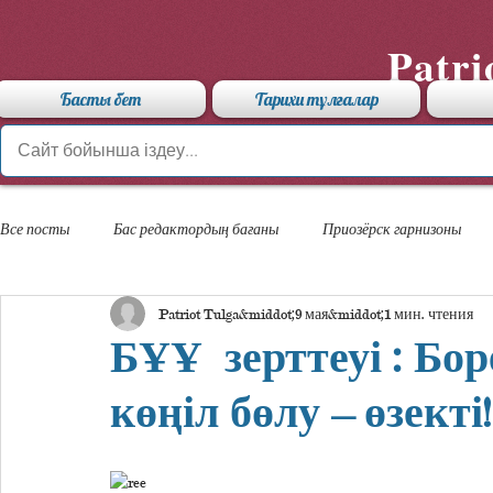
Patri
Басты бет
Тарихи тұлғалар
Все посты
Бас редактордың бағаны
Приозёрск гарнизоны
Patriot Tulga
9 мая
1 мин. чтения
«Арыстан» мамандандырылған лицейі
БҰҰ зерттеуі : Бор
көңіл бөлу – өзекті!