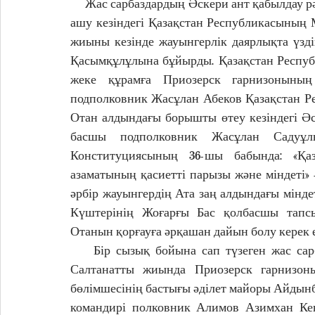
     Жас сарбаздардың Әскери ант қабылдау рәсіміне арналған салтанатты жиынның бетпердесін 
ашу кезіндегі Қазақстан Республикасының М
жиыны кезінде жауынгерлік даярлықта үзд
Қасымқұлұлына бұйырды. Қазақстан Респуб
жеке құрамға Приозерск гарнизонының 
подполковник Жасұлан Абеков 
Қазақстан Р
Отан алдындағы борышты өтеу кезіндегі Ә
басшы подполковник Жасұлан Садуұлы
Конституциясының 36-шы бабында: «Қаз
азаматының қасиетті парызы және міндеті» -
әрбір жауынгердің Ата заң алдындағы мінде
Күштерінің Жоғарғы Бас қолбасшы тапсы
Отанын қорғауға әрқашан дайын болу керек еке
    Бір сызық бойына сап түзеген жас сарбаздар салтанатты түрде Әскери ант қабылдады. 
Салтанатты жиында 
Приозерск гарнизон
бөлімшесінің бастығы әділет майоры Айдын
командирі полковник Алимов Азимхан Кене