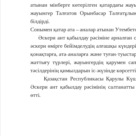
атынан мінберге көтерілген қатардағы жау
жауынгер Талғатов Орынбасар Талғатұлына
білдірді.
Сонымен қатар ата – аналар атынан Утембет
     Әскери ант қабылдау рәсіміне арналған салтанатты жиын соңынан жас сарбаздар өздерінің 
әскери өмірге бейімделудің алғашқы күндері
қонақтарға, ата-аналарға және туған-туыс
жаттығу түрлері, жауынгердің қарумен са
тәсілдерінің қимылдарын іс-жүзінде көрсетті
     Қазақстан Республикасы Қарулы Күштерінің қатарын толықтырған жас сарбаздардың 
Әскери ант қабылдау рәсімінің салтанатт
өтті.