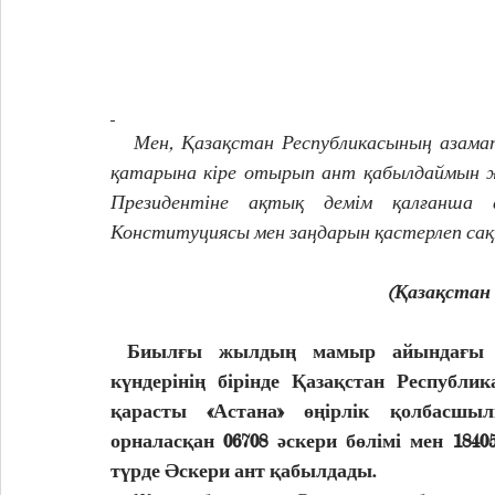
   Мен, Қазақстан Республикасының азаматы (тегі, аты, әкесінің аты), Қарулы Күштердің 
қатарына кіре отырып ант қабылдаймын жә
Президентіне ақтық демім қалғанша ад
Конституциясы мен заңдарын қастерлеп сақ
(Қазақстан 
Биылғы жылдың мамыр айындағы соң
күндерінің бірінде Қазақстан Республи
қарасты «Астана» өңірлік қолбасшыл
орналасқан 06708 әскери бөлімі мен 1840
түрде Әскери ант қабылдады. 