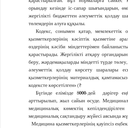
қарастырылған. Бұл нормаларға сәйкес м
орындау кезінде іс-сапар шығындарын, өмі
жергілікті бюджеттен әлеуметтік қолдау 
төлемдерін алуға құқылы.
  Кодекс, сонымен қатар, мемлекеттік 
қызметкерлерінің кәсіптік қызметіне ара
өздерінің кәсіби міндеттерімен байланыс
қарастырады. Жергілікті атқару органдары
беру, жәрдемақыларды міндетті түрде төле
әлеуметтік қолдау көрсету шаралары еск
қызметкерлерінің материалдық қамтамасыз 
кодексте көрсетілген» (2
  Бүгінде елімізде 8000-дей  дәрігер ең
арттырылып, жыл сайын өсуде. Медициналы
медициналық көмектің кепілдендірілген 
медициналық сақтандыру жүйесі аясында жүз
  Медицина қызметкерлерінің қауіпсіз еңбе