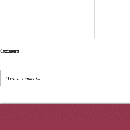
Comments
Write a comment...
ҚЫЛМЫСТЫҚ ТЕРІС
Сәттер, эмо
ҚЫЛЫҚ САНАТЫНЫҢ
бұрыштар: 
ЕНГІЗІЛУІНІҢ ЖАЗАЛАР
өмірді әр қ
ЖҮЙЕСІНЕ ӘСЕРІ