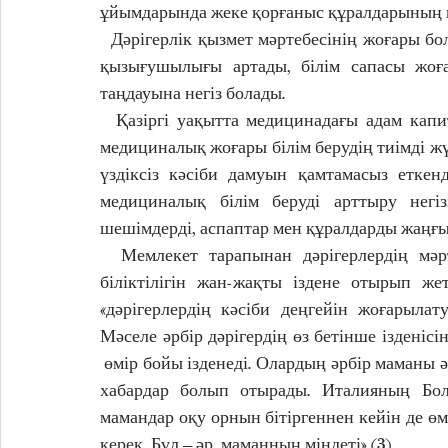
ұйымдарында жеке қорғаныс құралдарының қ
  Дәрігерлік қызмет мәртебесінің жоғары б
қызығушылығы артады, білім сапасы жоға
таңдауына негіз болады.
  Қазіргі уақытта медицинадағы адам капи
медициналық жоғары білім берудің тиімді жүй
үздіксіз кәсіби дамуын қамтамасыз еткен
медициналық білім беруді арттыру негіз
шешімдерді, аспаптар мен құралдарды жаңғ
  Мемлекет тарапынан дәрігерлердің мәрт
біліктілігін жан-жақты іздене отырып жет
«дәрігерлердің кәсіби деңгейін жоғарыла
Мәселе әрбір дәрігердің өз бетінше ізденіс
 өмір бойы ізденеді. Олардың әрбір маманы
хабардар болып отырады. Италияның Боло
мамандар оқу орнын бітіргеннен кейін де өмі
керек. Бұл – әр  маманның міндеті» (3).  