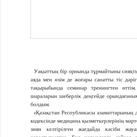
  Уақыттың бір орнында тұрмайтыны сияқты
аяда мен өзім де жоғары санатты тіс дәріг
тақырыбында семинар тренингтен өттім.
шараларын шеберлік деңгейде орындағаным
болдым.
  «Қазақстан Республикасы азаматтарының д
кодексінде медицина қызметкерлерінің мәрте
зиян келтірілген жағдайда кәсіби жау