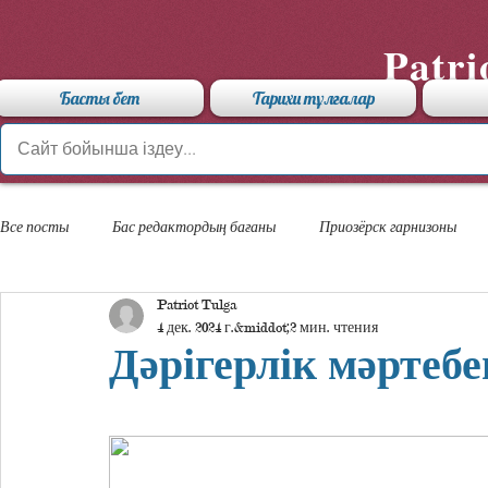
Patri
Басты бет
Тарихи тұлғалар
Все посты
Бас редактордың бағаны
Приозёрск гарнизоны
Patriot Tulga
«Арыстан» мамандандырылған лицейі
4 дек. 2024 г.
2 мин. чтения
Дәрігерлік мәртеб