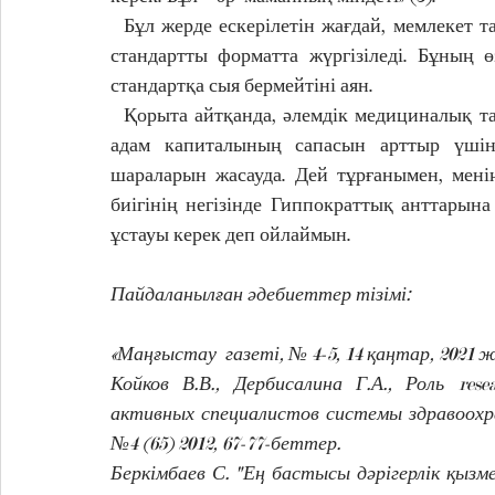
  Бұл жерде ескерілетін жағдай, мемлекет т
стандартты форматта жүргізіледі. Бұның өзі
стандартқа сыя бермейтіні аян. 
  Қорыта айтқанда, әлемдік медициналық та
адам капиталының сапасын арттыр үшін 
шараларын жасауда. Дей тұрғанымен, мені
биігінің негізінде Гиппократтық анттарына
ұстауы керек деп ойлаймын.
Пайдаланылған әдебиеттер тізімі:   
«Маңғыстау  газеті, № 4-5, 14 қаңтар, 2021 
Койков В.В., Дербисалина Г.А., Роль rese
активных специалистов системы здравоохр
№4 (65) 2012, 67-77-беттер.
Беркімбаев С. "Ең бастысы дәрігерлік қызме