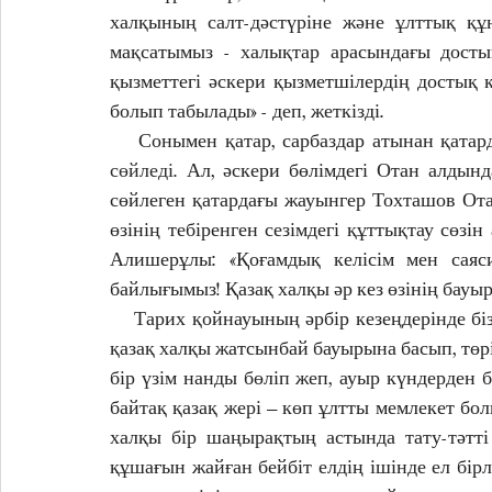
халқының салт-дәстүріне және ұлттық құн
мақсатымыз - халықтар арасындағы достық
қызметтегі әскери қызметшілердің достық
болып табылады» - деп, жеткізді.
    Сонымен қатар, сарбаздар атынан қатар
сөйледі. 
Ал, әскери бөлімдегі Отан алдын
сөйлеген қатардағы жауынгер Тохташов Ота
өзінің тебіренген сезімдегі құттықтау сөзі
Алишерұлы: «Қоғамдық келісім мен саяс
байлығымыз! Қазақ халқы әр кез өзінің бауыр
    Тарих қойнауының әрбір кезеңдерінде бізд
қазақ халқы жатсынбай бауырына басып, төрін
бір үзім нанды бөліп жеп, ауыр күндерден б
байтақ қазақ жері – көп ұлтты мемлекет бол
халқы бір шаңырақтың астында тату-тәтті ө
құшағын жайған бейбіт елдің ішінде ел бірліг