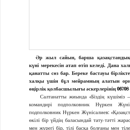
  Әр жыл сайын, барша қазақстандықт
күні мерекесін атап өтіп келеді. Дана хал
қанатты сөз бар. Береке бастауы бірлікт
халқы үшін бұл мейрамның алатын орны
өңірлік қолбасшылығы әскерлерінің 06708 
    Салтанатты жиында «Біздің күшіміз – 
командирі подполковник Нүркен Жүні
подполковник Нүркен Жүнісалиев: «Қазақст
өкілі бір үйдің баласындай тату-тәтті жара
мен жүрегі бір, тілі басқа болғаны мен тіле