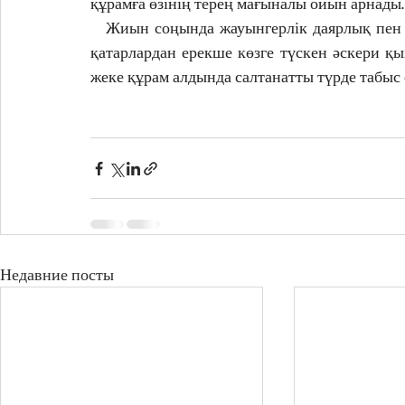
құрамға өзінің терең мағыналы ойын арнады.
   Жиын соңында жауынгерлік даярлық пен
қатарлардан ерекше көзге түскен әскери қы
жеке құрам алдында салтанатты түрде табыс е
Недавние посты