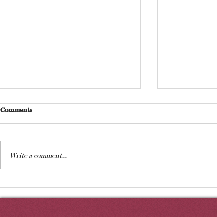
Comments
Write a comment...
ҚЫЛМЫСТЫҚ ТЕРІС
Сәттер, эмо
ҚЫЛЫҚ САНАТЫНЫҢ
бұрыштар: 
ЕНГІЗІЛУІНІҢ ЖАЗАЛАР
өмірді әр қ
ЖҮЙЕСІНЕ ӘСЕРІ