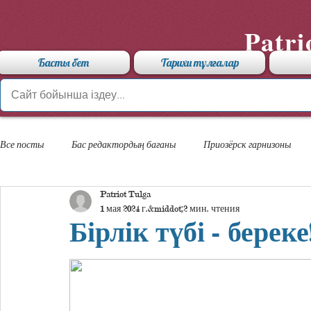
Patri
Басты бет
Тарихи тұлғалар
Все посты
Бас редактордың бағаны
Приозёрск гарнизоны
Patriot Tulga
«Арыстан» мамандандырылған лицейі
1 мая 2024 г.
2 мин. чтения
Бірлік түбі - береке