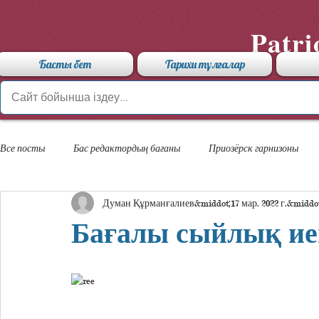
Patri
Басты бет
Тарихи тұлғалар
Все посты
Бас редактордың бағаны
Приозёрск гарнизоны
Думан Құрманғалиев
17 мар. 2022 г.
«Арыстан» мамандандырылған лицейі
Бағалы сыйлық ие