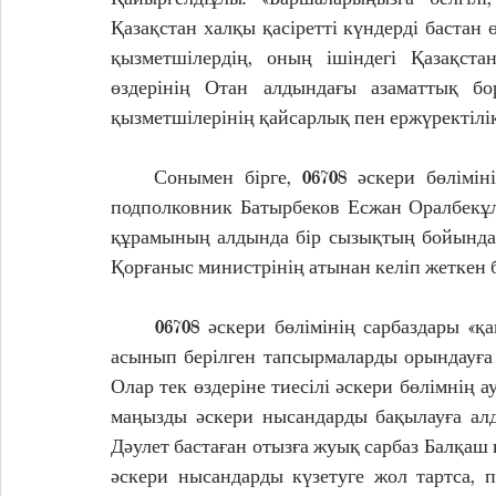
Қазақстан халқы қасіретті күндерді бастан 
қызметшілердің, оның ішіндегі Қазақста
өздерінің Отан алдындағы азаматтық бо
қызметшілерінің қайсарлық пен ержүректілік
    Сонымен бірге, 06708 әскери бөлімінің командирі, Приозерск гарнизонының бастығы 
подполковник Батырбеков Есжан Оралбекұлы
құрамының алдында бір сызықтың бойында с
Қорғаныс министрінің атынан келіп жеткен б
     06708 әскери бөлімінің сарбаздары «қаңтар оқиғасының» алғашқы күнінен бастап, қару 
асынып берілген тапсырмаларды орындауға бі
Олар тек өздеріне тиесілі әскери бөлімнің а
маңызды әскери нысандарды бақылауға алд
Дәулет бастаған отызға жуық сарбаз Балқа
әскери нысандарды күзетуге жол тартса,