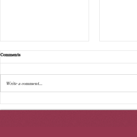
Comments
Ержүрек тұ
Write a comment...
19 маусым Әуе шабуылына
қарсы қорғаныс күштері
күні