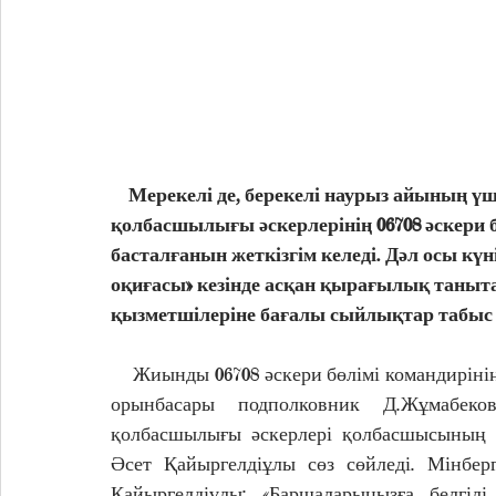
    Мерекелі де, берекелі наурыз айының үшінші аптасының алғашқы күні «Астана» өңірлік 
қолбасшылығы әскерлерінің 06708 әскери 
басталғанын жеткізгім келеді. Дәл осы кү
оқиғасы» кезінде асқан қырағылық таныта 
қызметшілеріне бағалы сыйлықтар табыс е
    Жиынды 06708 әскери бөлімі командирінің тәрбие және идеологиялық жұмыстары жөніндегі 
орынбасары подполковник Д.Жұмабеко
қолбасшылығы әскерлері қолбасшысының т
Әсет Қайыргелдіұлы сөз сөйледі. Мінберг
Қайыргелдіұлы: «Баршаларыңызға белгіл