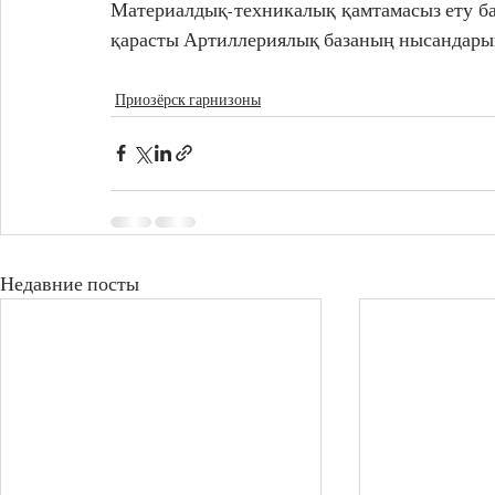
Материалдық-техникалық қамтамасыз ету б
қарасты Артиллериялық базаның нысандары
Приозёрск гарнизоны
Недавние посты