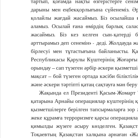
тартып, қоғамда нақты өзгерістерге сені
дарыны мен еңбекқорлығына сүйенеміз. Әр
қолайлы жағдай жасаймыз. Біз осылайша ғ
аламыз. Осылай ғана өмірдің барлық салас
жасаймыз. Біз кез келген сын-қатерді б
арттырамыз деп сенемін» - деді. Жолдауда 
бірлесуі мен тұтастығына байланысты. Қа
Республикасы Қарулы Күштерінің Жоғарғы
орындау – сап түзеген әрбір әскери қызметш
мақсат – бой түзеген ортада кәсіби біліктілі
және әскери тәртіпті қатаң сақтауға мән беру
    Жақында ел Президенті Қасым-Жомарт Тоқаевтың Жарлығымен егеменді ел армиясының 
қатарына Арнайы операциялар күштерінің қ
қызметшілерге берілген тапсырмаларға зор 
жеке құрамға терроризмге қарсы операциялар
қимылды жүзеге асыру көзделген. 
Қазақс
Тоқаевтың Қазақстан халқына арнаған «Жа