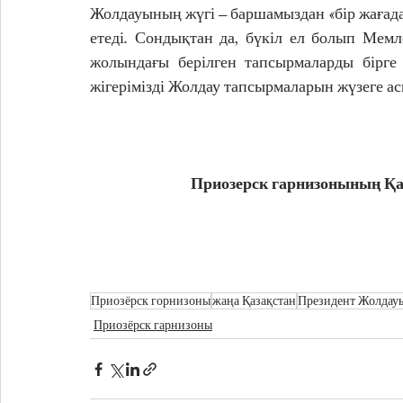
Жолдауының жүгі – баршамыздан «бір жағадан 
етеді. Сондықтан да, бүкіл ел болып Мемл
жолындағы берілген тапсырмаларды бірге
жігерімізді Жолдау тапсырмаларын жүзеге ас
Приозерск гарнизонының Қ
Приозёрск горнизоны
жаңа Қазақстан
Президент Жолдау
Приозёрск гарнизоны