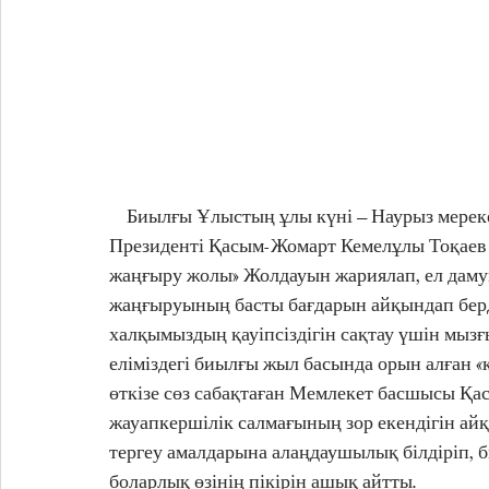
    Биылғы Ұлыстың ұлы күні – Наурыз мерекесі қарсаңында Қазақстан Республикасының 
Президенті Қасым-Жомарт Кемелұлы Тоқаев Қ
жаңғыру жолы» Жолдауын жариялап, ел дамуы
жаңғыруының басты бағдарын айқындап берді.
халқымыздың қауіпсіздігін сақтау үшін мызғ
еліміздегі биылғы жыл басында орын алған «қа
өткізе сөз сабақтаған Мемлекет басшысы Қа
жауапкершілік салмағының зор екендігін айқ
тергеу амалдарына алаңдаушылық білдіріп, би
боларлық өзінің пікірін ашық айтты.