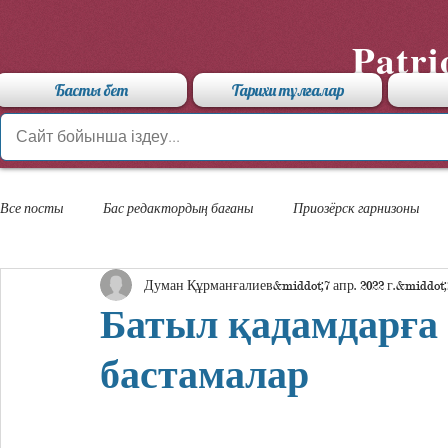
Patri
Басты бет
Тарихи тұлғалар
Все посты
Бас редактордың бағаны
Приозёрск гарнизоны
Думан Құрманғалиев
7 апр. 2022 г.
«Арыстан» мамандандырылған лицейі
Батыл қадамдарға
бастамалар