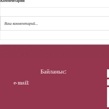
Комментарии
Ержүрек тұ
Ваш комментарий...
19 маусым Әуе шабуылына
қарсы қорғаныс күштері
күні
Байланыс:
e-mail: