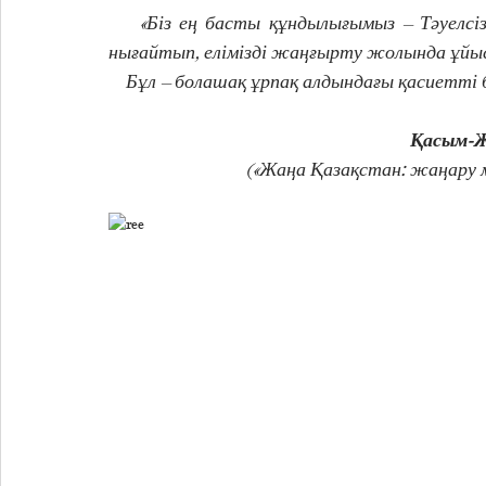
    «Біз ең басты құндылығымыз – Тәуелсіздігімізді сақтап, ұлттық бірегейлігіміздің негізін 
нығайтып, елімізді жаңғырту жолында ұйысу
    Бұл – болашақ ұрпақ алдындағы қасиетт
Қасым-Ж
            («Жаңа Қазақстан: