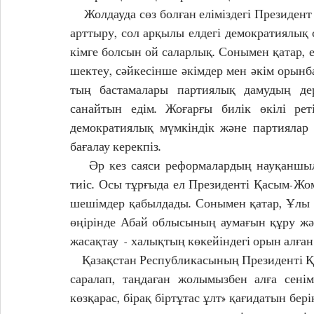
    Жолдауда сөз болған еліміздегі Президент өкілеттігін қысқарта отырып, Парламент өкілдігін 
арттыру, сол арқылы елдегі демократиялық с
кімге болсын ой саларлық. Сонымен қатар, 
шектеу, сәйкесінше әкімдер мен әкім орын
тың бастамалары партиялық дамудың дерб
санайтын едім. Жоғарғы билік өкілі рет
демократиялық мүмкіндік және партиялар а
бағалау керекпіз.
    Әр кез саяси реформалардың науқаншылдыққа емес, байыпты бағдарламаларға негізделуі 
тиіс. Осы тұрғыда ел Президенті Қасым-Жом
шешімдер қабылдады. Сонымен қатар, Ұлы 
өңірінде Абай облысының аумағын құру жә
жасақтау  - халықтың көкейіндегі орын алған
    Қазақстан Республикасының Президенті Қасым-Жомарт Кемелұлы Тоқаев: «Біз қадамымызды 
саралап, таңдаған жолымызбен алға сенім
көзқарас, бірақ біртұтас ұлт» қағидатын берік