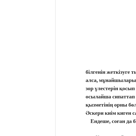
білгенін жеткізуге
алса, мұнайшыларым
зор үлестерін қосып 
осылайша сипаттап 
қызметінің орны бөл
Әскери киім киген с
    Ендеше, соған д