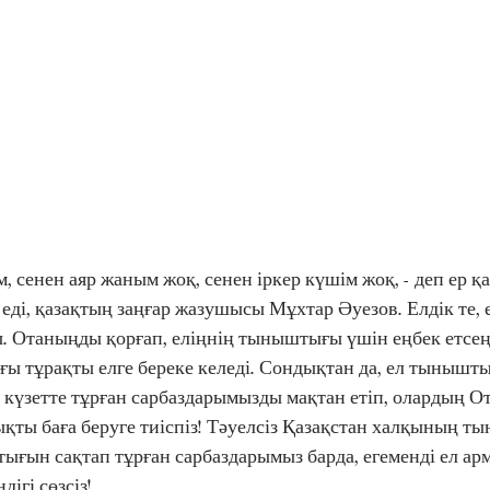
н еді, қазақтың заңғар жазушысы Мұхтар Әуезов. Елдік те, 
. Отаныңды қорғап, еліңнің тыныштығы үшін еңбек етсең,
 тұрақты елге береке келеді. Сондықтан да, ел тыныштығ
 күзетте тұрған сарбаздарымызды мақтан етіп, олардың О
ықты баға беруге тиіспіз! Тәуелсіз Қазақстан халқының т
тығын сақтап тұрған сарбаздарымыз барда, егеменді ел ар
дігі сөзсіз!