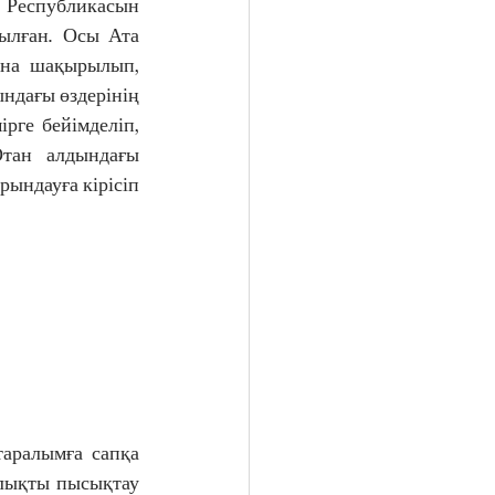
ылған. Осы Ата 
ына шақырылып, 
дағы өздерінің 
ге бейімделіп, 
тан алдындағы 
ындауға кірісіп 
лықты пысықтау 