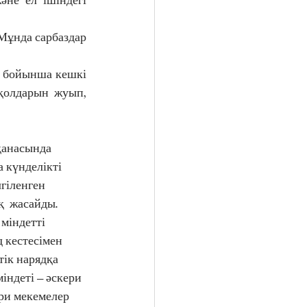
-қолдарын жуып, 
 күнделікті 
гіленген 
  жасайды. 
міндетті 
 кестесімен 
ік нарядқа 
індеті – әскери 
ри мекемелер 