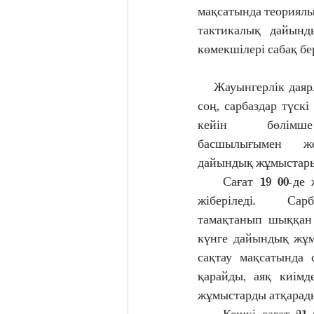
мақсатында теориялы
тактикалық дайынд
көмекшілері сабақ бе
    Жауынгерлік даярлық дәрістері аяқталған 
соң, сарбаздар түскі 
кейін бөлімше 
басшылығымен же
дайындық жұмыстарын
    Сағат 19 00-де жеке құрам кешкі асқа 
жіберіледі. Сарб
тамақтанып шыққан с
күнге дайындық жұм
сақтау мақсатында 
қарайды, аяқ киімд
жұмыстарды атқарад
    Кешкі сағат 21 00-де жеке құрам теледидар алдында жиналып, әлем және ел ішіндегі 