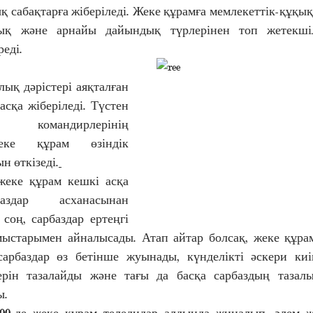
қ сабақтарға жіберіледі. Жеке құрамға мемлекеттік-құқы
ық және арнайы дайындық түрлерінен топ жетекші
реді.
асқа жіберіледі. Түстен 
командирлерінің 
ке құрам өзіндік 
 өткізеді.
аздар асханасынан 
оң, сарбаздар ертеңгі 
ыстарымен айналысады. Атап айтар болсақ, жеке құра
сарбаздар өз бетінше жуынады, күнделікті әскери киі
ерін тазалайды және тағы да басқа сарбаздың тазалы
ы.