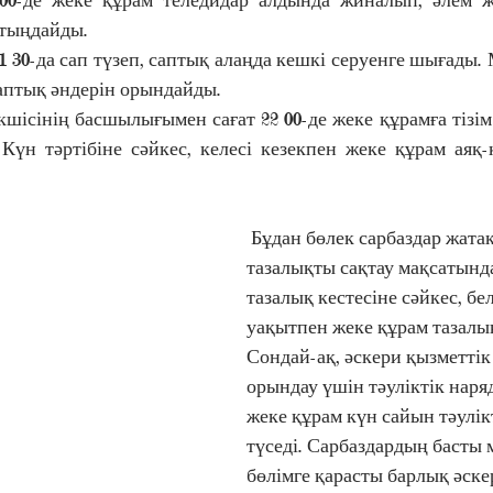
 тыңдайды.
аптық әндерін орындайды.
. Күн тәртібіне сәйкес, келесі кезекпен жеке құрам аяқ
 Бұдан бөлек сарбаздар жатақанасында 
тазалықты сақтау мақсатында
тазалық кестесіне сәйкес, бел
уақытпен жеке құрам тазалық
Сондай-ақ, әскери қызметтік 
орындау үшін тәуліктік наряд
жеке құрам күн сайын тәулікт
түседі. Сарбаздардың басты м
бөлімге қарасты барлық әске