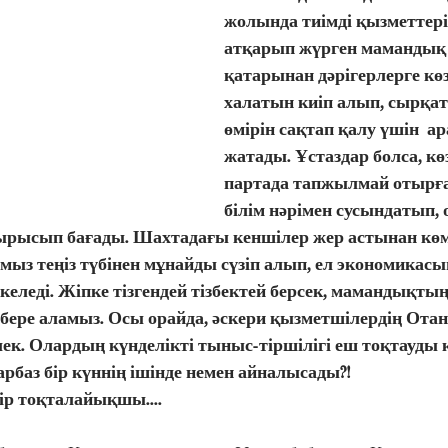
жолында тиімді қызметтері
атқарып жүрген мамандық и
қатарынан дәрігерлерге көз 
халатын киіп алып, сырқат
өмірін сақтап қалу үшін  ар
жатады. Ұстаздар болса, кө
партада тапжылмай отырғ
білім нәрімен сусындатып, о
 тырысып бағады. Шахтадағы кеншілер жер астынан көмі
ыз теңіз түбінен мұнайды сүзіп алып, ел экономикас
келеді. Жіпке тізгендей тізбектей берсек, мамандықтың 
бере аламыз. Осы орайда, әскери қызметшілердің Отан
ек. Олардың күнделікті тыныс-тіршілігі еш тоқтауды 
арбаз бір күннің ішінде немен айналысады?! 
а бір тоқталайықшы....