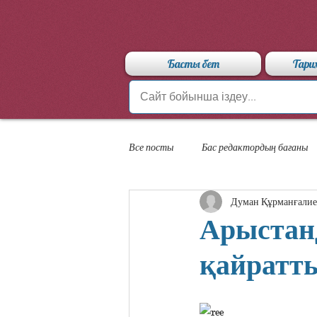
Басты бет
Тари
Все посты
Бас редактордың бағаны
Думан Құрманғалие
«Арыстан» мамандандырылған лицейі
Арыстан
қайратты.