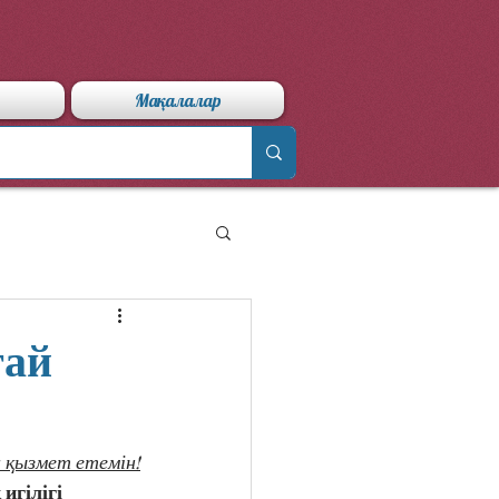
Мақалалар
тай
 қызмет етемін!