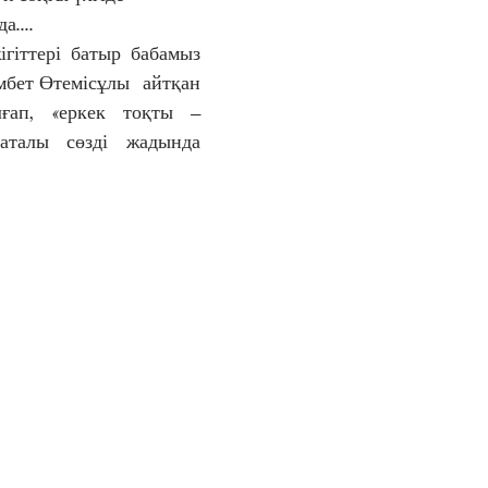
а....
ігіттері батыр бабамыз 
бет Өтемісұлы  айтқан 
лғап, «еркек тоқты – 
аталы сөзді жадында 