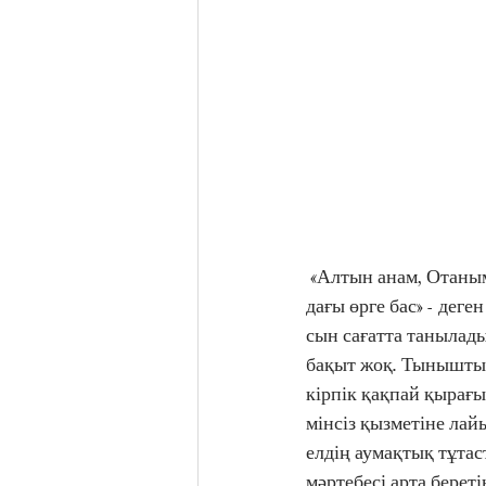
 «Алтын анам, Отаным, сенен аяр жаным жоқ, сенен іркер күшім жоқ, - деп ер қайратыңа мін-
дағы өрге бас» - деге
сын сағатта танылады
бақыт жоқ. Тыныштығы
кірпік қақпай қырағы
мінсіз қызметіне лай
елдің аумақтық тұтас
мәртебесі арта беретін