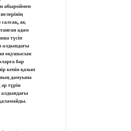
н абыроймен 
елерінің 
салсақ, ақ 
танған адам 
аша түсіп 
з алдындағы 
ан оқушысын 
ларға бар 
р кенін қазып 
ының дамуына 
әр түрін 
 алдындағы 
қаламайды. 