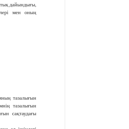
қтық дайындығы, 
лері мен оның 
мның тазалығын 
мнің тазалығын 
ғын сақтаудағы 