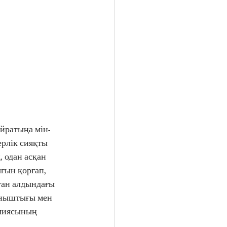
ерлік сияқты 
 одан асқан 
ын қорғап, 
тан алдындағы 
ыныштығы мен 
миясының 