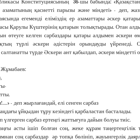
 азаматының қасиетті парызы және міндеті» - деп, жаз
ясында егеменді еліміздің ер азаматтары әскер қатар
асы Қарулы Күштерінің қатарын толықтырады. Отан алдын
н өтеуге келген сарбаздары қатары алдымен әскери өмір
қтың түрлі әскери әдістерін орындауды үйренеді. О
 салтанатты түрде Әскери ант қабылдап, әскери міндетті ор
Жұмабаев: 
,
ты-
тты.
....» - деп жырлағандай, елі сенген сарбаз 
аңдағы ұйқыдан тұру кезіндегі қарбаластан басталады.    
п үлгерген сарбаз ертеңгі жаттығуға дайын болуы тиіс.  
мнан соң сарбаздар  әр топқа бөлініп, жауынгерлік даяр