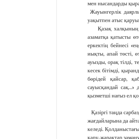
мен нысандарды қыра
 Жауынгерлік даярлық жоспарына сәйкес, жеке құрам белгіленген тәртіпте және бекітілген 
уақытпен атыс қаруы
    Қазақ халқының тарихындағы бабалардан қалған асыл сөздерді зер салсақ, ер жігіт, ер 
азаматқа қатысты ө
еркектің бейнесі «е
иықты, апай төсті, ө
ауызды, орақ тілді, т
кесек бітімді, қыран
бөрідей қайсар, қа
сауысқандай сақ...»
қызметші нағыз ел қ
   Қазіргі таңда сарбаздардың әлеуметтік 
жағдайларына да айта
келеді. Қолданыстағы
қару-жарақтар заману