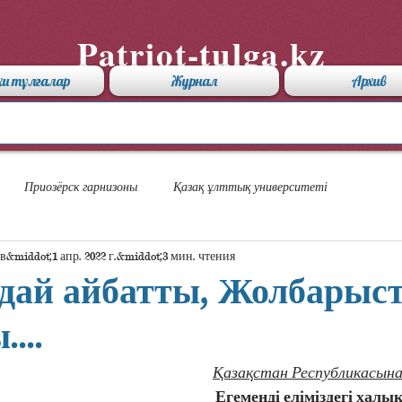
Patriot-tulga.kz
хи тұлғалар
Журнал
Архив
Приозёрск гарнизоны
Қазақ ұлттық университеті
в
1 апр. 2022 г.
3 мин. чтения
дай айбатты, Жолбарыс
...
Қазақстан Республикасына
    Егеменді еліміздегі халық игілігі 