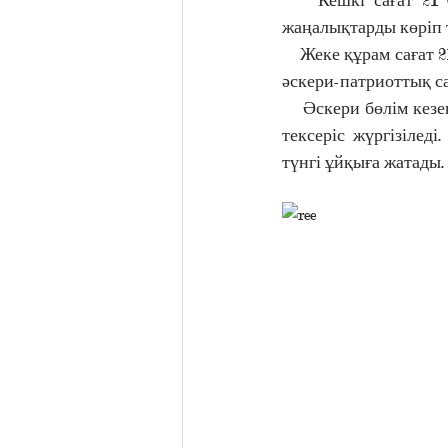
жаңалықтарды көріп
    Жеке құрам сағат 21 30-да сап түзеп, саптық алаңда кешкі серуенге шығады. Мұнда сарбаздар 
әскери-патриоттық с
    Әскери бөлім кезекшісінің басшылығымен сағат 22 00-де жеке құрамға тізім бойынша кешкі 
тексеріс жүргізіледі
түнгі ұйқыға жатады.