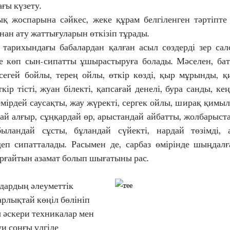
ғы күзету. 
нан ату жаттығуларын өткізіп тұрады.
те көп сын-сипатты ұшырастыруға болады. Мәселен, ба
ңсегей бойлы, терең ойлы, өткір көзді, қыр мұрынды, қи
ткір тісті, жуан білекті, қапсағай денелі, бура санды, ке
емірдей саусақты, жау жүректі, сергек ойлы, ширақ қимылд
дай алғыр, сұңқардай өр, арыстандай айбатты, жолбарыста
быландай сұсты, бұландай сүйекті, нардай төзімді, 
 деп сипатталады. Расымен де, сарбаз өмірінде шыңдалға
орғайтын азамат болып шығатыны рас.
рлықтай көңіл бөлініп 
 әскери техникалар мен 
и соңғы үлгіде 