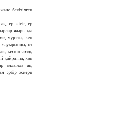
тырлар жырында 
яқ мұртты, кең 
ң жауырынды, от 
ы, кескін сөзді, 
й қайратты, көк 
ар алдында ақ, 
н әрбір әскери 