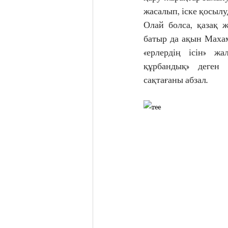
жасалып, іске қосылуд
Олай болса, қазақ ж
батыр да ақын Махам
«ерлердің ісін» жа
құрбандық» деген 
сақтағаны абзал.