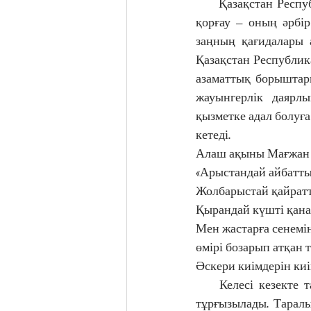
     Қазақстан Республикасы Конституциясының  36-шы бабында: «Қазақстан Республикасын 
қорғау – оның әрбір
заңның қағидалары а
Қазақстан Республик
азаматтық борыштары
жауынгерлік даярлы
қызметке адал болуға
кетеді.
Алаш ақыны Мағжан 
«Арыстандай айбатты
Жолбарыстай қайрат
Қырандай күшті қана
Мен жастарға сенемін!
өмірі бозарып атқан т
Әскери киімдерін киі
    Келесі кезекте таңғы асты ішіп болған соң, жеке құрам таңертеңгілік таралымға сапқа 
тұрғызылады. Таралы