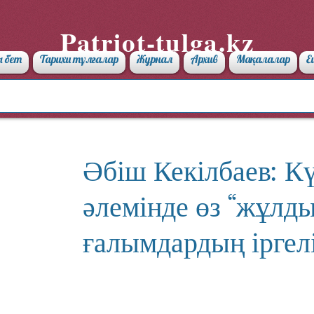
Patriot-tulga.kz
 бет
Тарихи тұлғалар
Журнал
Архив
Мақалалар
Е
Әбіш Кекілбаев: К
әлемінде өз “жұлды
ғалымдардың іргелі