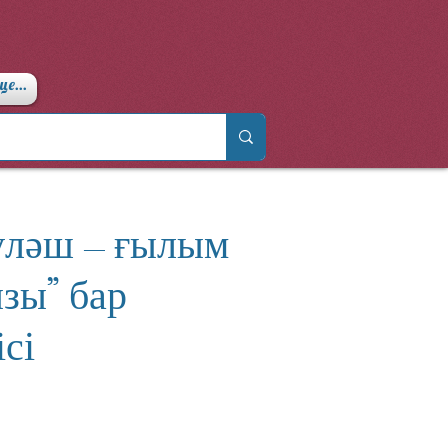
ще...
үләш – ғылым
зы” бар
сі