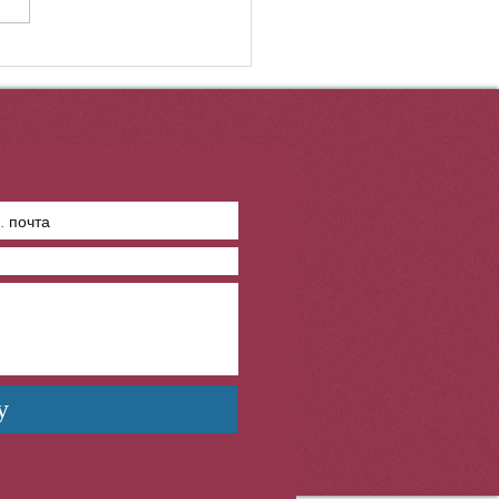
ына 110 млн. адам
ылды. Бұл соғысқа...
у