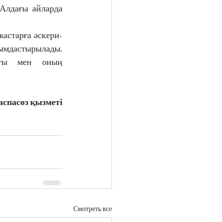
Алдағы айларда 
жастарға әскери-
йымдастырылады. 
ығы мен оның 
аспасөз қызметі
Смотреть все