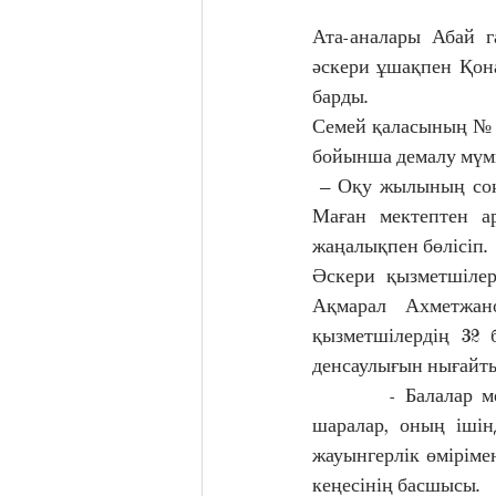
Ата-аналары Абай г
әскери ұшақпен Қона
барды.
Семей қаласының № 4
бойынша демалу мүмк
 – Оқу жылының соң
Маған мектептен ар
жаңалықпен бөлісіп.
Әскери қызметшіле
Ақмарал Ахметжано
қызметшілердің 32 
денсаулығын нығайтып
         - Балалар 
шаралар, оның ішін
жауынгерлік өміріме
кеңесінің басшысы.