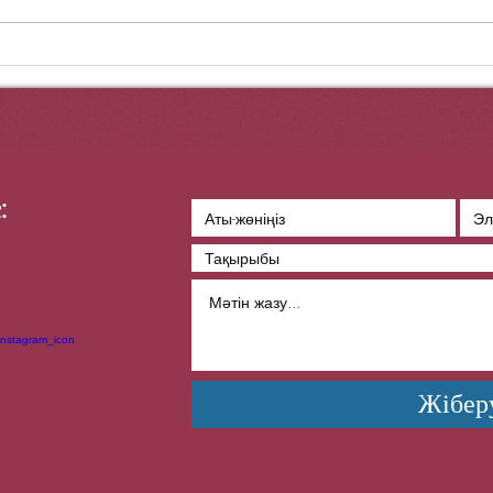
жахандық жүйе, «Глобальной
қатар
системы определения...
шақыр
:
Жібер