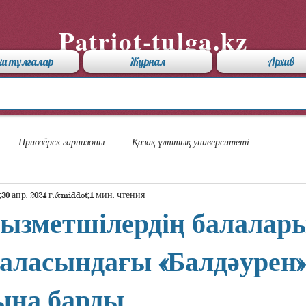
Patriot-tulga.kz
хи тұлғалар
Журнал
Архив
Приозёрск гарнизоны
Қазақ ұлттық университеті
30 апр. 2024 г.
1 мин. чтения
қызметшілердің балалар
аласындағы «Балдәурен»
ына барды