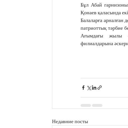
Бұл Абай гарнизоны
Қонаев қаласында екі
Балаларға арналған д
патриоттық тәрбие бе
Ағымдағы жылы «Б
филиалдарына әскери
Недавние посты