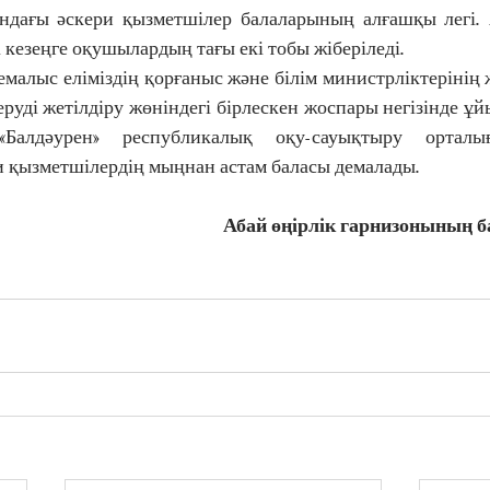
ндағы әскери қызметшілер балаларының алғашқы легі. 
 кезеңге оқушылардың тағы екі тобы жіберіледі.
емалыс еліміздің қорғаныс және білім министрліктерінің 
руді жетілдіру жөніндегі бірлескен жоспары негізінде ұ
алдәурен» республикалық оқу-сауықтыру ортал
 қызметшілердің мыңнан астам баласы демалады.
Абай өңірлік гарнизонының б