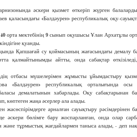
арнизонында әскери қызмет өткеріп жүрген балаларды
ев қаласындағы «Балдәурен» республикалық оқу-сауықт
0 орта мектебінің 9 сынып оқушысы Ұлан Архатұлы орт
індігіне қуанды.
ында Қапшағай су қоймасының жағасындағы демалу ба
тта қалмайтынымды айтты, онда сабақтар өткізіледі,
рдің отбасы мүшелерімен жұмысты ұйымдастыру қызме
ва «Балдәурен» республикалық орталығында осы а
баласы демалатынын хабарлады. Оқу сабақтарынан бас
, көптеген жаңа әсерлер ала алады.
мен жасөспірімдерге арналған сауықтыру рәсімдерінен ба
де әскери бөлімге бару жоспарланған, онда олар сарб
н және тұрмыстық жағдайлармен таныса алады, - деп нақ