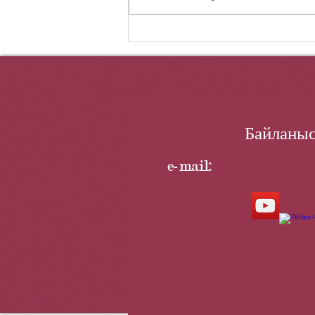
«Жауынгерлік
достастық-2025»:
Байланыс
e-mail: