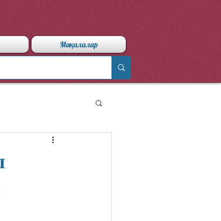
Мақалалар
ы