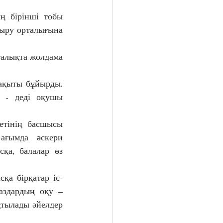
ң бірінші тобы 
ыру орталығына 
алықта жолдама 
қыты бұйырды. 
 - деді оқушы 
тінің басшысы 
ғымда әскери 
қа, балалар өз 
сқа бірқатар іс-
аздардың оқу – 
тылады әйелдер 