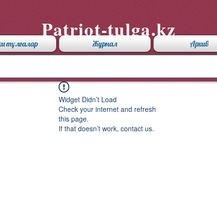
Patriot-tulga.kz
хи тұлғалар
Журнал
Архив
Widget Didn’t Load
Check your internet and refresh
this page.
If that doesn’t work, contact us.