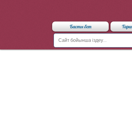
Басты бет
Тари