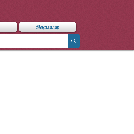
Мақалалар