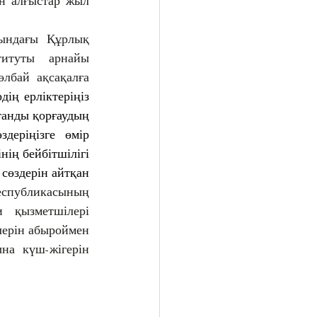
н алғыстар жыл 
ындағы Құрлық 
титуты арнайы 
лбай ақсақалға 
дің ерліктеріңіз 
танды қорғаудың 
деріңізге өмір 
ің бейбітшілігі 
сөздерін айтқан 
спубликасының 
 қызметшілері 
лерін абыроймен 
а күш-жігерін 