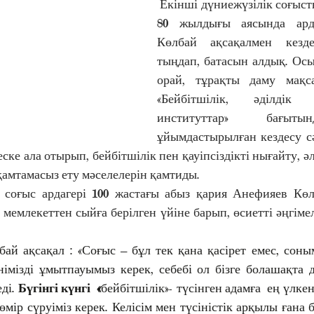
 Екінші дүниежүзілік соғыс
80 жылдығы аясында арда
Көлбай ақсақалмен кездес
тыңдап, батасын алдық. Осы
орай, тұрақты даму мақса
«Бейбітшілік, әділдік
институттар» бағыты
ұйымдастырылған кездесу сәт
ске ала отырып, бейбітшілік пен қауіпсіздікті нығайту, әл
қамтамасыз ету мәселелерін қамтиды.
 соғыс ардагері 100 жастағы абыз қария Анефияев Көл
емлекеттен сыйға берілген үйіне барып, өсиетті әңгімел
бай ақсақал
: «Соғыс – бұл тек қана қасірет емес, соным
німізді ұмытпауымыз керек, себебі ол бізге болашақта 
ді. 
Бүгінгі күнгі  «
бейбітшілік»- түсінген адамға  ең үлкен
 өмір сүруіміз керек. Келісім мен түсіністік арқылы ғана