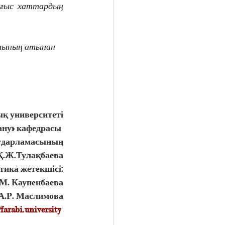
ғыс хаттардың 
тының атынан 
қ университеті
ениеттану» кафедрасы 
бағдарламасының
Қ.Ж.Тулақбаева
ика жетекшісі:
 М. Каупенбаева
А.Р. Маслимова
/farabi.university