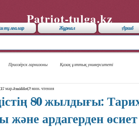
Patriot-tulga.kz
хи тұлғалар
Журнал
Архив
Приозёрск гарнизоны
Қазақ ұлттық университеті
17 мар.
2 мин. чтения
стің 80 жылдығы: Тари
ы және ардагерден өсиет