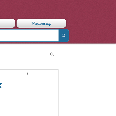
Мақалалар
х