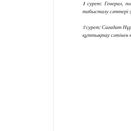
1 сурет: Генерал, 
табысталу сәттері 
2 сурет: 
Сағадат Нұр
құттықтау сәтінен к