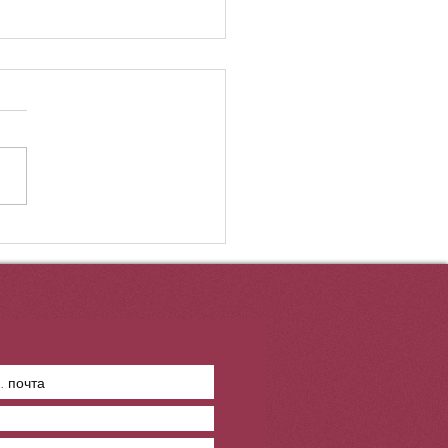
ер, эмоциялар,
штар: әскери журналист
ді әр қырынан көрсетеді