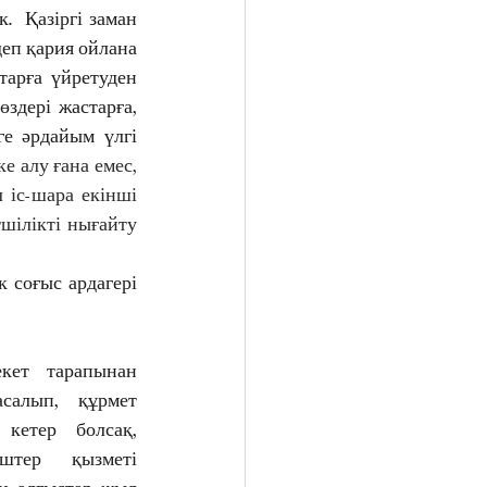
  Қазіргі заман 
деп қария ойлана 
арға үйретуден 
здері жастарға, 
е әрдайым үлгі 
 алу ғана емес, 
іс-шара екінші 
шілікті нығайту 
 соғыс ардагері 
салып, құрмет 
кетер болсақ, 
штер қызметі 