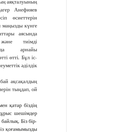
тың аяқталуының 
гер Анефияев 
іп өсиеттерін 
 маңызды күнге 
ттары аясында 
 және тиімді 
нда арнайы 
ті өтті. Бұл іс-
еуметтік әділдік 
бай ақсақалдың 
ерін тыңдап, ой 
ен қатар біздің 
дұрыс шешімдер 
 байлық. Біз бір-
 біз қоғамымызды 