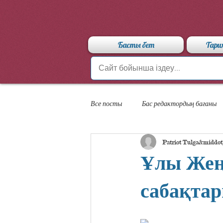
Басты бет
Тари
Все посты
Бас редактордың бағаны
Patriot Tulga
«Арыстан» мамандандырылған лицейі
Ұлы Жеңі
сабақтар