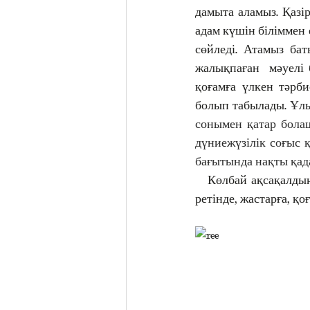
дамыта аламыз. Қазір
адам күшін біліммен е
сөйледі. Атамыз бат
жалықпаған  мәуелі б
қоғамға үлкен тәрби
болып табылады.
 Ұлы
сонымен қатар болаш
дүниежүзілік соғыс 
бағытында нақты қад
   Көлбай ақсақалдың
ретінде, жастарға, қо