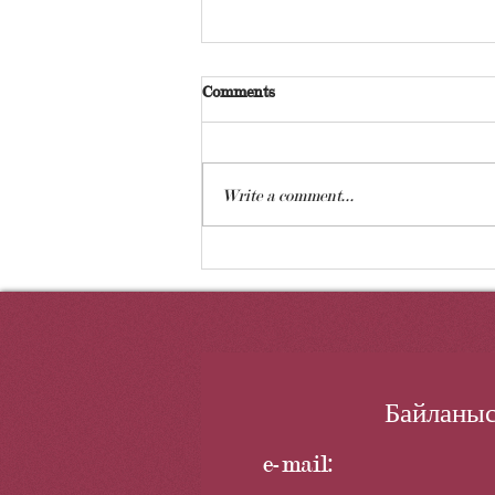
Comments
Write a comment...
Приозерск және Балқаш
әскери бөлімдері тексеріледі
Байланыс
e-mail: