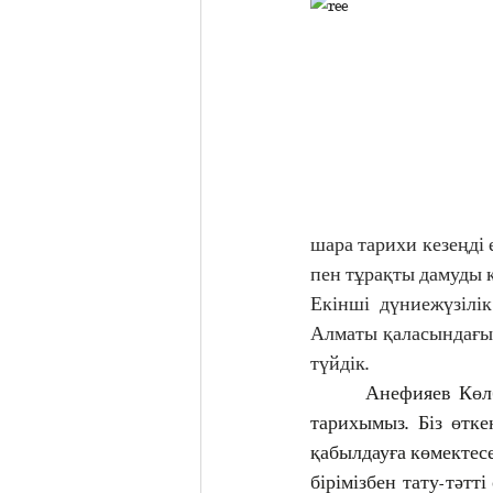
шара тарихи кезеңді е
пен тұрақты дамуды 
Екінші дүниежүзілік
Алматы қаласындағы м
түйдік.
       Анефияев Көл
тарихымыз. Біз өтке
қабылдауға көмектесе
бірімізбен тату-тәтті