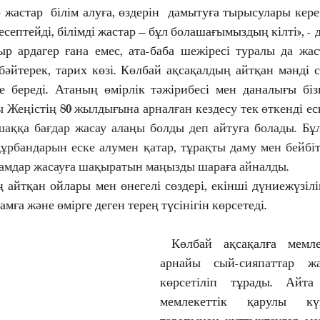
 жастар  білім алуға, өздерін  дамытуға тырысулары керек.
септейді, білімді жастар – бұл болашағымыздың кілті», - 
ыр ардагер ғана емес, ата-баба шежіресі туралы да жаст
әйтерек, тарих көзі. Көлбай ақсақалдың айтқан мәнді сө
е береді. Атаның өмірлік тәжірибесі мен даналығы бізг
 Жеңістің 80 жылдығына арналған кездесу тек өткенді еске
аққа бағдар жасау алаңы болды деп айтуға болады. Бұл 
құрбандарын еске алумен қатар, тұрақты даму мен бейбіт
амдар жасауға шақыратын маңызды шараға айналды.
 айтқан ойлары мен өнегелі сөздері, екінші дүниежүзілік
ғамға және өмірге деген терең түсінігін көрсетеді.
 Көлбай ақсақалға мемлекет тарапынан 
арнайы сый-сияпаттар жа
көрсетіліп тұрады. Айта 
мемлекеттік қарулы кү