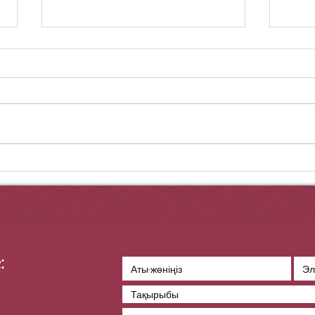
ҚЫЛМЫСТЫҚ ТЕРІС
Сәтт
ҚЫЛЫҚ САНАТЫНЫҢ
бұры
ЕНГІЗІЛУІНІҢ ЖАЗАЛАР
өмір
ЖҮЙЕСІНЕ ӘСЕРІ
: