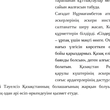
тарапынан құттықтаулар ме
сайын жалғасын табуда.
Сағадат Нұрмағамбетов ат
әскерлерінің әскери инс
салтанатты шеру жасап, Кө
құрметтерін білдірді.
 «Сіздер
– ұрпақ үшін мәңгі өнеге. О
нағыз үлгісін көрсеткен өз
бойы қарыздармыз. Қазақ елін
баянды болсын», деген алғыс 
болатын. 
Қазақстан Ре
қарулы күштерінің әскери
соғыс ардагерлерінің дәстүр
гі Тәуелсіз Қазақстанның болашағының жарқын болуын
ң одан әрі өсіп-өркендеуіне қызмет етуде.   