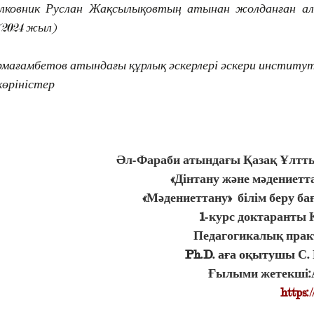
полковник Руслан Жақсылықовтың атынан жолданған ал
(2024 жыл)
мағамбетов атындағы құрлық әскерлері әскери институ
өріністер
Әл-Фараби атындағы Қазақ Ұлтты
                                                  «Дінтану және мәд
«Мәдениеттану»  білім беру 
1-курс доктаранты 
Педагогикалық практ
                                             Ph.D. аға оқытушы 
С.
Ғылыми жетекші:
https:/