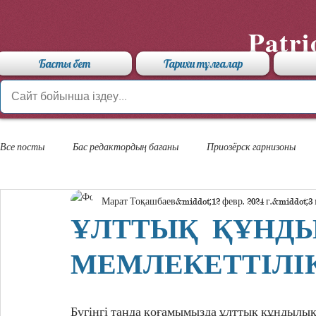
Patri
Басты бет
Тарихи тұлғалар
Все посты
Бас редактордың бағаны
Приозёрск гарнизоны
Марат Тоқашбаев
12 февр. 2024 г.
3
«Арыстан» мамандандырылған лицейі
ҰЛТТЫҚ ҚҰНД
МЕМЛЕКЕТТІЛІ
Бүгінгі таңда қоғамымызда ұлттық құндылықт