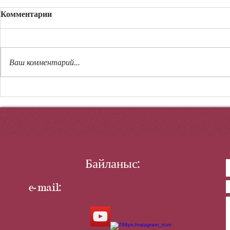
Комментарии
Өз ісінің білгірі
Ваш комментарий...
РАХЫМ
АЛТЫН Қ
Байланыс:
e-mail: