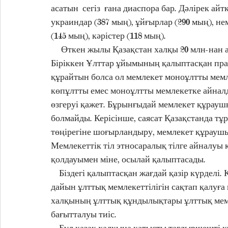
асатын  сегіз  ғана диаспора бар. Дәлірек айтқ
украиндар (387 мың), ұйғырлар (290 мың), нем
(145 мың), кәрістер (118 мың).
     Өткен жылы Қазақстан халқы 20 млн-нан 
Біріккен Ұлттар ұйымының қалыптасқан пра
құрайтын болса ол мемлекет моноұлтты мемле
көпұлтты емес моноұлтты мемлекетке айналды
өзгеруі қажет. Бұрынғыдай мемлекет құраушы
болмайды. Керісінше, саясат Қазақстанда тұ
төңірегіне шоғырландыру, мемлекет құраушы 
Мемлекеттік тіл этносаралық тілге айналуы
қолдауымен міне, осылай қалыптасады.       
    Біздегі қалыптасқан жағдай қазір күрдел
дайын ұлттық мемлекеттілігін сақтап қалуға 
халқының ұлттық құндылықтары ұлттық мемле
бағытталуы тиіс.
    Бұл қазақ халқына қатысты тағдыршешті қ