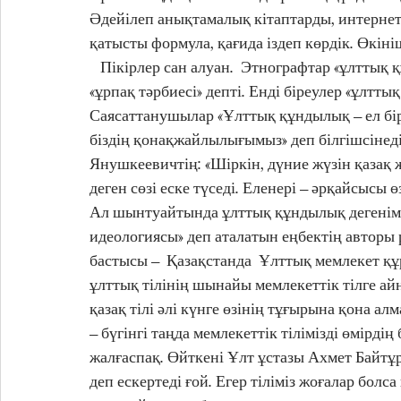
Әдейілеп анықтамалық кітаптарды, интернет
қатысты формула, қағида іздеп көрдік. Өкіні
   Пікірлер сан алуан.  Этнографтар «ұлттық 
«ұрпақ тәрбиесі» депті. Енді біреулер «ұлттық
Саясаттанушылар «Ұлттық құндылық – ел бірл
біздің қонақжайлылығымыз» деп білгішсінед
Янушкеевичтің: «Шіркін, дүние жүзін қазақ 
деген сөзі еске түседі. Еленері – әрқайсысы ө
Ал шынтуайтында ұлттық құндылық дегенімі
идеологиясы» деп аталатын еңбектің авторы 
бастысы –  Қазақстанда  Ұлттық мемлекет құ
ұлттық тілінің шынайы мемлекеттік тілге айн
қазақ тілі әлі күнге өзінің тұғырына қона а
– бүгінгі таңда мемлекеттік тілімізді өмірді
жалғаспақ. Өйткені Ұлт ұстазы Ахмет Байтұр
деп ескертеді ғой. Егер тіліміз жоғалар болса