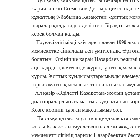
жарияланған Егемендік Декларациясында не 
құжаттың 2-бабында Қазақстан: «ұлттық мемле
шаралар қолданады» делінген. Бірақ отыз жы
керек болмай қалды.
    Тәуелсіздігімізді қайтарып алған 1990 жы
мемлекетке айналады деп үміттендік. Әрі оғ
болатын.  Өкінішке қарай Назарбаев режимі 
аңыздардың жетегінде жүріп,  ұлттық мемле
құрды. Ұлттық құндылықтарымызды елемеуді
гөрі азаматтық мемлекеттің сипаты басымдыққ
   Ал қазір «Әділетті Қазақстан» жолын ұстан
диаспоралардың азаматтық құқықтарын қорғ
Көзге көрініп тұрған мақсатымыз сол.
     Тарихқа қатысты ұлттық құндылықтарымыз
жылы Қазақстан тәуелсіздігін алған жоқ, ол т
мемлекеттілігінің тарихы Назарбаевтан баста