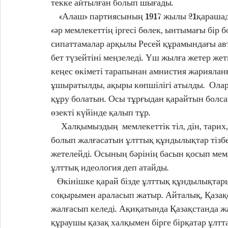
текке айтылған болып шығады.
    «Алаш» партиясының 1917 жылы 21қарашада
«әр мемлекеттің іргесі бөлек, ынты­мағы бір б
сипаттамалар арқылы Ресей құрамындағы авт
бет түзейтіні меңзеледі. Үш жылға жетер же
кеңес өкіметі тарапынан амнистия жарияланғ
ұшыратылды, ақыры көпшілігі атылды.  Олард
құру болатын. Осы тұрғыдан қарайтын болсақ
өзекті күйінде қалып тұр. 
     Халқымыздың  мемлекеттік тіл, дін, тари
болып жалғасатын ұлттық құндылықтар тізбе
жетелейді. Осының бәрінің басын қосып мем
ұлттық идеология деп атайды.
   Өкінішке қарай бізде ұлттық құндылықта
соқырымен араласып жатыр. Айталық, Қазақста
жалғасып келеді. Ақиқатында Қазақстанда жа
құраушы қазақ халқымен бірге бірқатар ұлтт