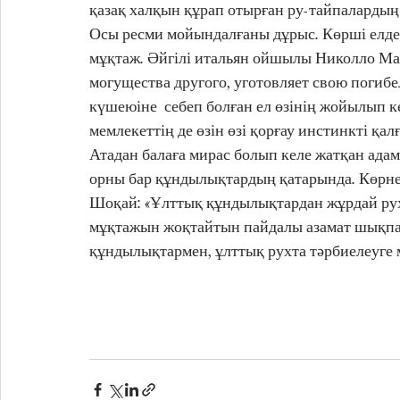
қазақ халқын құрап отырған ру-тайпалардың
Осы ресми мойындалғаны дұрыс. Көрші елдер
мұқтаж. Әйгілі итальян ойшылы Николло Мак
могущества другого, уготовляет свою погибель
күшеюіне  себеп болған ел өзінің жойылып к
мемлекеттің де өзін өзі қорғау инстинкті қал
Атадан балаға мирас болып келе жатқан адамг
орны бар құндылықтардың қатарында. Көрнек
Шоқай: «Ұлттық құндылықтардан жұрдай рух
мұқтажын жоқтайтын пайдалы азамат шықпай
құндылықтармен, ұлттық рухта тәрбиелеуге м