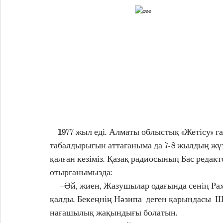
    1977 жыл еді. Алматы облыстық «Жетісу» газетінде қызмет етіп жүрген кезім. Редакция 
табалдырығын аттағаныма да 7-8 жылдың жүзі 
қалған кезіміз. Қазақ радиосының Бас редакт
отырғанымызда:
     –Әй, жиен, Жазушылар одағында сенің Рахметолла деген ағаң бар, танисың ба? –деп сұрап 
қалды. Бекеңнің Нәзипа  деген қарындасы  Ше
нағашылық жақындығы болатын.  