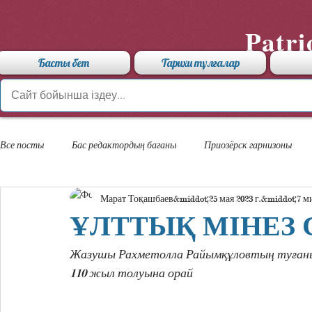
Patri
Басты бет
Тарихи тұлғалар
Все посты
Бас редактордың бағаны
Приозёрск гарнизоны
Марат Тоқашбаев
25 мая 2023 г.
7 м
«Арыстан» мамандандырылған лицейі
ҰЛТТЫҚ МІНЕЗ 
Жазушы Рахметолла Райымқұловтың туған
110 жыл толуына орай