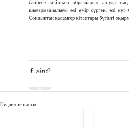
Әсіресе кейіпкер образдарын ашуда тың 
шығармашылығы өзі өмір сүрген, өзі куә б
Сондықтан қаламгер кітаптары бүгінгі оқырм
Недавние посты