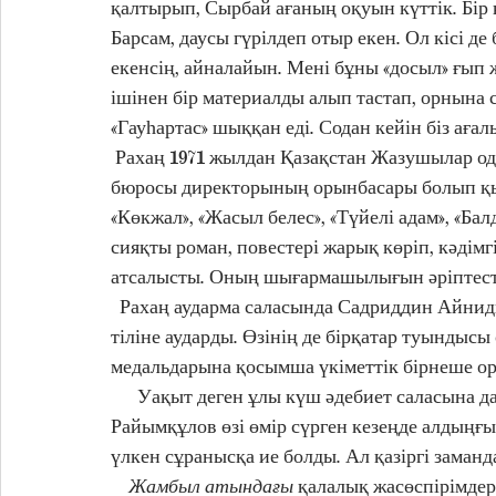
қалтырып, Сырбай ағаның оқуын күттік. Бір 
Барсам, даусы гүрілдеп отыр екен. Ол кісі де
екенсің, айналайын. Мені бұны «досыл» ғып ж
ішінен бір материалды алып тастап, орнына 
«Гауһартас» шыққан еді. Содан кейін біз ағалы
 Рахаң 1971 жылдан Қазақстан Жазушылар одағы жанындағы көркем әдебиетті насихаттау 
бюросы директорының орынбасары болып қызме
«Көкжал», «Жасыл белес», «Түйелі адам», «Бал
сияқты роман, повестері жарық көріп, кәдімгі
атсалысты. Оның шығармашылығын әріптесте
  Рахаң аударма саласында Садриддин Айнидың «Бұқара» трилогиясының екі кітабын қазақ 
тіліне аударды. Өзінің де бірқатар туындысы
медальдарына қосымша үкіметтік бірнеше ор
      Уақыт деген ұлы күш әдебиет саласына да өз қолтаңбасын қалдырып жатады. Рахметолла 
Райымқұлов өзі өмір сүрген кезеңде алдыңғы 
    Жамбыл атындағы
 қалалық жасөспірімдер