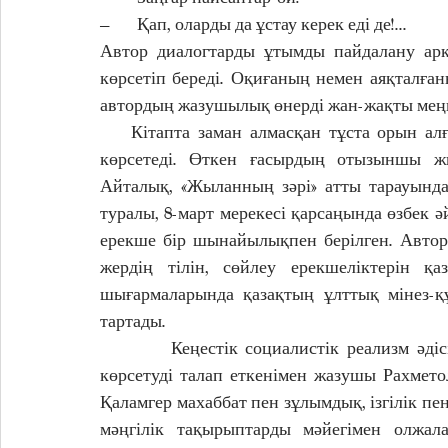
–       Қап, оларды да ұстау керек еді де!...
Автор диалогтарды ұтымды пайдалану ар
көрсетіп береді. Оқиғаның немен аяқталған
автордың жазушылық өнерді жан-жақты меңг
    Кітапта заман алмасқан тұста орын алған өзгерістер, этнографиялық картиналар да бой 
көрсетеді. Өткен ғасырдың отызыншы жы
Айталық, «Жыланның зәрі» атты тарауында
туралы, 8-март мерекесі қарсаңында өзбек 
ерекше бір шынайылықпен берілген. Авторд
жердің тілін, сөйлеу ерекшеліктерін қа
шығармаларында қазақтың ұлттық мінез-қ
тартады.   
         Кеңестік социалистік реализм әдісі өмір құбылыстарын тек тап күресі тұрғысынан 
көрсетуді талап еткенімен жазушы Рахмет
Қаламгер махаббат пен зұлымдық, ізгілік п
мәңгілік тақырыптарды мәйегімен олжала