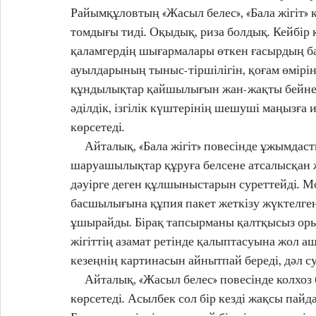
Райымқұловтың «Жасыл белес», «Бала жігіт»
томдығы тиді. Оқыдық, риза болдық. Кейбір 
қаламгердің шығармалары өткен ғасырдың бас
ауылдарының тыныс-тіршілігін, қоғам өмірін
құндылықтар қайшылығын жан-жақты бейнелей
әділдік, ізгілік күштерінің шешуші маңызға 
көрсетеді. 
     Айталық, «Бала жігіт» повесінде ұжымдастыру кезеңін арқау ете отырып, кеңестік 
шаруашылықтар құруға белсене атсалысқан ж
дәуірге деген құлшыныстарын суреттейді. М
басшылығына құпия пакет жеткізу жүктелген 
ұшырайды. Бірақ тапсырманы қалтқысыз орын
жігіттің азамат ретінде қалыптасуына жол аш
кезеңнің картинасын айнытпай береді, дәл су
     Айталық, «Жасыл белес» повесінде колхоз басқарып жүрген алаяқ Асылбектің образын былай 
көрсетеді. Асылбек сол бір кезді жақсы пайд