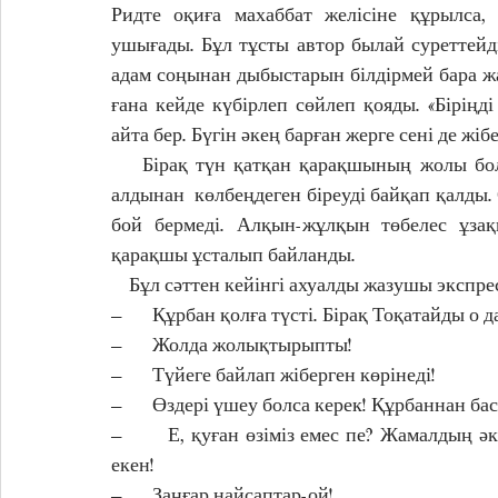
Ридте оқиға махаббат желісіне құрылса, 
ушығады. Бұл тұсты автор былай суреттейді:
адам соңынан дыбыстарын білдірмей бара жа
ғана кейде күбірлеп сөйлеп қояды. «Біріңд
айта бер. Бүгін әкең барған жерге сені де жібе
    Бірақ түн қатқан қарақшының жолы болмады. Жүрегі қағып елегзіп жатқан Сейіт терезе 
алдынан  көлбеңдеген біреуді байқап қалды. Ө
бой бермеді. Алқын-жұлқын төбелес ұзақ
қарақшы ұсталып байланды. 
    Бұл сәттен кейінгі ахуалды жазушы эксп
–       Құрбан қолға түсті. Бірақ Тоқатайды о д
–       Жолда жолықтырыпты!
–       Түйеге байлап жіберген көрінеді!
–       Өздері үшеу болса керек! Құрбаннан ба
–       Е, қуған өзіміз емес пе? Жамалдың 
екен!
–       Заңғар найсаптар-ой!