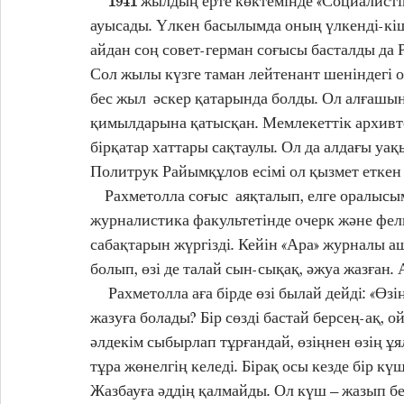
     1941 жылдың ерте көктемінде «Социалистік Қазақстан» (қазіргі «Егемен Қазақстан») газетіне 
ауысады. Үлкен басылымда оның үлкенді-кіш
айдан соң совет-герман соғысы басталды да 
Сол жылы күзге таман лейтенант шеніндегі о
бес жыл  әскер қатарында болды. Ол алғашы
қимылдарына қатысқан. Мемлекеттік архивт
бірқатар хаттары сақтаулы. Ол да алдағы уақ
Политрук Райымқұлов есімі ол қызмет еткен
    Рахметолла соғыс  аяқталып, елге оралысымен Қазақ мемлекеттік университетінің 
журналистика факультетінде очерк және фель
сабақтарын жүргізді. Кейін «Ара» журналы 
болып, өзі де талай сын-сықақ, әжуа жазған.
     Рахметолла аға бірде өзі былай дейді: «Өзің туралы жазудан қиын нәрсе жоқ екен. Расында, не 
жазу­ға болады? Бір сөзді бастай берсең-ақ, 
әлдекім сы­бырлап тұрғандай, өзіңнен өзің ұя
тұра жөнелгің келеді. Бірақ осы кезде бір күш
Жазбауға әддің қалмайды. Ол күш – жазып бер