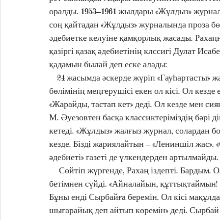
оралды. 1953–1961 жылдары «Жұлдыз» журналы
соң қайтадан «Жұлдыз» журналында проза бө
әдебиетке келуіне қамқорлық жасады. Рахаң
қазіргі қазақ әдебиетінің клссигі Дулат Исаб
қадамын былай деп еске алады: 
    24 жасымда әскерде жүріп «Гауһартасты» жазып келгенімде «Жұлдыз» журналының проза 
бөлімінің меңгерушісі екен ол кісі. Ол кезд
«Жарайды, тастап кет» деді. Ол кезде мен си
М. Әуезовтен басқа классиктеріміздің бәрі ді
кетеді. «Жұлдыз» жалғыз журнал, солардан бо
кезде. Бізді жариялайтын – «Лениншіл жас». 
әдебиеті» газеті де үлкендерден артылмайды.
     Сөйтіп жүргенде, Рахаң іздепті. Бардым. Ол кезде адам табу қиын. Барсам, орнына тұрып, 
бетімнен сүйді. «Айналайын, құттықтаймын! 
Бұны енді Сырбайға беремін. Ол кісі мақұлда
шығарайық деп айтып көремін» деді. Сырбай