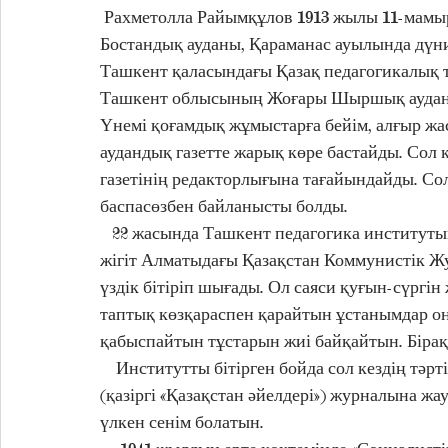
 Рахметолла Райымқұлов 1913 жылы 11-мамырда қазіргі Өзбекстан аумағына өтіп кеткен  
Бостандық ауданы, Қараманас ауылында дүние
Ташкент қаласындағы Қазақ педагогикалық те
Ташкент облысының Жоғары Шыршық ауданында
Үнемі қоғамдық жұмыстарға бейім, алғыр жас 
аудандық газетте жарық көре бастайды. Сол қ
газетінің редакторлығына тағайындайды. Сол
баспасөзбен байланысты болды. 
   22 жасында Ташкент педагогика институтына түсіп екі жыл оқиды. 1937 жылы 24 жастағы 
жігіт Алматыдағы Қазақстан Коммунистік Ж
үздік бітіріп шығады. Ол саяси қуғын-сүргін
таптық көзқараспен қарайтын ұстанымдар он
қабыспайтын тұстарын жиі байқайтын. Бірақ 
    Институтты бітірген бойда сол кездің тәртібі бойынша арнайы жолдамамен «Сталин жолы» 
(қазіргі «Қазақстан әйелдері») журналына ж
үлкен сенім болатын.   