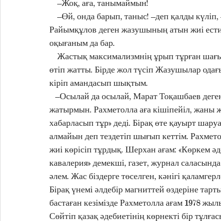
    –Жоқ, аға, танымаймын! 
    –Өй, онда барып, таныс! –деп қалды күліп, – ол өзі мықты бір қазақ! Ол кезде Рахметолла 
Райымқұлов деген жазушының атын жиі еститін
оқығаным да бар.  
    Жастық максимализмнің ұрып тұрған шағы. Туыс іздеуге ондай бір құмарлық жоқ. Уақыт 
өтіп жатты. Бірде жол түсіп Жазушылар одағы
кіріп амандасып шықтым. 
   –Осылай да осылай, Марат Тоқашбаев деген ініңізбін. «Жетісу» газетінде жұмыс істеймін, –деп 
жатырмын. Рахметолла аға кішіпейіл, жаны ж
хабарласып тұр» деді. Бірақ өте қауырт ша
алмайын деп тездетіп шығып кеттім. Рахмето
жиі көрісіп тұрдық. Шерхан ағам: «Көркем әд
кавалерия» демекші, газет, журнал саласынд
әлем. Жас біздерге төселген, кәнігі қаламгер
Бірақ үнемі әлдебір магниттей өздеріне тартып
бастаған кезімізде Рахметолла ағам 1978 жыл
Сөйтіп қазақ әдебиетінің көрнекті бір тұлға