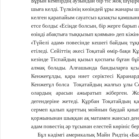
Бұрын кемпірдің аузындай бір тіс жоқ шүңіре
шыға келді. Түлкінің көзіндей ұры жанары шат
келген қарапайым сауатсыз қазақты қамшыны
етсе болды: «Есіңде болсын, бір жерге барып а
өзіңді абақтыға тыққызып қоямын» деп кіжіне
«Түйелі адам» повесінде кешегі байдың тұқ
етіледі. Сейіттің әкесі Тоқатай өмір-бақи 
кезінде Тіспайдың қызыл қоспағы бұған бұ
алмақ болады. Алғашында бандыларға қсыл
Кенжеғұлды, қара ниет серіктесі Қаранар
Кенжеғұл болса  Тоқатайдың жалғыз ұлы Се
олардың арасын ажыратып жіберген. Жо
дегендеріне жетеді. Құрбан Тоқатайдың қ
сермеп қалып қарттың мойнын баудай қиып 
қоржынынан шыққан ақ матамен жансыз денен
адам повестің әр тұсынан елестей көрініс бер
    Бұл кәдімгі америкалық Майн Ридтің «Бассыз салт атты» романын еске түсіреді. Бірақ Майн 