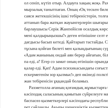
ол сеніп, күтіп отыр. Алдауға хақың жоқ». Ра
мырзалық танытпаған. Оның «Оқ тескен билет
саяси жетекшісінің ішкі тебіреністерін, тол
аттанып бара жатқан жауынгерлерін шығарып 
барлаушысы Серік Жанпейісов осалдық көрсет
мені қалдырыңызшы?» деген өтінішіне селт етк
дағдысы басып кетеді. Қайтарып тастайды. Со
тұсына қойған билеті мен қалыңдығының сурет
«Адам жанының ондай аян берер айғағын, білг
па еді, ә? Егер со замат оның өтінішін орында
қалар еді. Қап! Адам психи­­касындағы соғыс
ескермегенім зор қылмыс!» деп өкінеді полкт
жан тебіренісін ұққандай боламыз.    
     Рахметолла ағаның қоғамдық жұмыстарға бейімдігі мен жауапкершілігі бірнеше жыл 
кәсіподақ саласының қамытын сүйрелеуге мә
баспасөз қызметкерлері кәсіподағы республи
рет сайланды. Ақыры шенеуніктік қызметтен