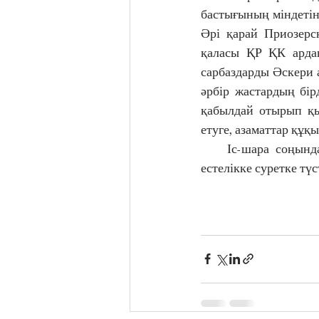
бастығының міндетін
Әрі қарай Приозерс
қаласы ҚР ҚК ардаг
сарбаздарды Әскери 
әрбір жастардың бір
қабылдай отырып қыз
етуге, азаматтар құқ
    Іс-шара соңында жас сарбаздардың дайындаған өнерлерін тамашалап, ата-аналарымен 
естелікке суретке түст