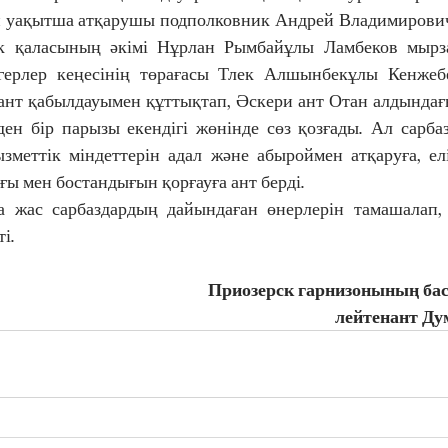
 уақытша атқарушы подполковник Андрей Владимирович З
к қаласының әкімі Нұрлан Рымбайұлы Ламбеков мырза
ерлер кеңесінің төрағасы Тлек Алшынбекұлы Кенжебе
ант қабылдауымен құттықтап, Әскери ант Отан алдындағ
ден бір парызы екендігі жөнінде сөз қозғады. Ал сарбаз
меттік міндеттерін адал және абыроймен атқаруға, елі
ығы мен бостандығын қорғауға ант берді. 
і.
Приозерск гарнизонының ба
лейтенант Д