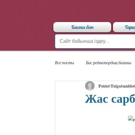
Басты бет
Тари
Все посты
Бас редактордың бағаны
Patriot Tulga
«Арыстан» мамандандырылған лицейі
Жас сарб