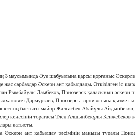
де жас сарбаздар Әскери ант қабылдады. Өткізілген іс-шар
лан Рымбайұлы Ламбеков, Приозерск қаласының әскери п
лханович Дармурзаев, Приозерск гарнизонына қызмет көр
мшесінің бастығы майор Жалғасбек Абайұлы Айдынбеков, 
рлер кеңесінің төрағасы Тлек Алшынбекұлы Кенжебеков ж
лары қатысты. 