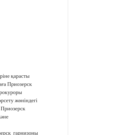
аға Приозерск 
рокуроры 
сету жөніндегі 
Приозерск 
әне 