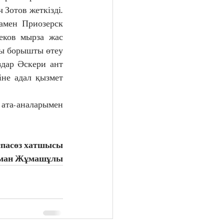
отов жеткізді. 
мен Приозерск 
ков мырза жас 
ы борышты өтеу 
дар Әскери ант 
не адал қызмет 
спасөз хатшысы
уман Жұмашұлы