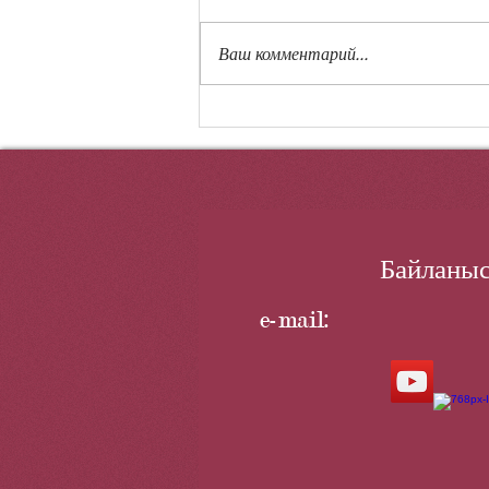
Ваш комментарий...
«Жауынгерлік
достастық-2025»:
Байланыс
e-mail: