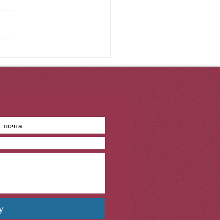
і жаһан соғысына жалпы
 1,7 млрд. адамды құрайтын
млекет қатысты. Әскер
ына 110 млн. адам
ылды. Бұл соғысқа...
у