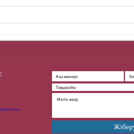
1.GРS (ағыл. Global Positioning
Екінш
System — жаһандық позициялау
халқы
жүйесі, кординатты анықтайтын
61 ме
жахандық жүйе, «Глобальной
қатар
системы определения...
шақыр
:
Жібер