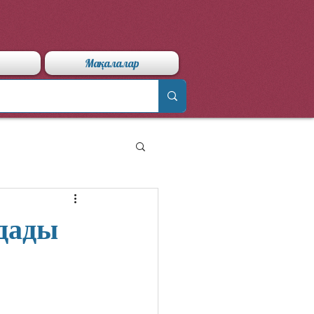
Мақалалар
лдады