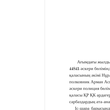
        Ағымдағы жылдың 3 маусымында Әуе шабуылына қарсы қорғаныс Әскерлеріне қарасты 
44841-әскери бөлімін
қаласының әкімі Нұр
полковник Арман Асы
әскери полиция бөлі
қаласы ҚР ҚК ардаге
сарбаздардың ата-ана
   Іс-шара барысында Әскери ант қабылдау рәсімінің маңызы туралы Приозерск гарнизоны 