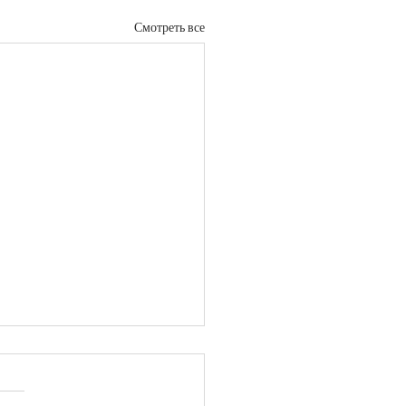
Смотреть все
ші жаһан соғысы және
қстан