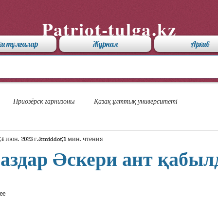
Patriot-tulga.kz
хи тұлғалар
Журнал
Архив
Приозёрск гарнизоны
Қазақ ұлттық университеті
4 июн. 2023 г.
1 мин. чтения
аздар Әскери ант қабы