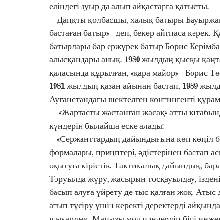
еліндегі ауыр да алып айқастарға қатысты.
    Даңқты қолбасшы, халық батыры Бауыржан Момышұлы: «Батыр – батыр емес, батырларды 
бастаған батыр» - деп, бекер айтпаса керек.
батырлары бар ержүрек батыр Борис Керімбае
алысқандары анық. 1980 жылдың қысқы қаңт
қаласында құрылған, «қара майор» - Борис Т
1981 жылдың қазан айынан бастап, 1989 жылд
Ауғанстандағы шектелген контингенті құрам
     «Жартасты жастанған жасақ» атты кітабында Амангелді Теміржанұлы соғысқа дайындалған 
күндерін былайша еске алады:
    «Сержанттардың дайындығына көп көңіл бөлдік. Қол астындағы жеке құрамды оқыту 
формалары, прицптері, әдістерінен бастап а
оқытуға кірістік. Тактикалық дайындық, ба
Торуылда жүру, жасырын тосқауылдау, іздені
басып алуға үйрету де тыс қалған жоқ. Атыс
атып түсіру үшін керекті деректерді айқында
шығардық. Маңызы мол пәндердің бірі инже