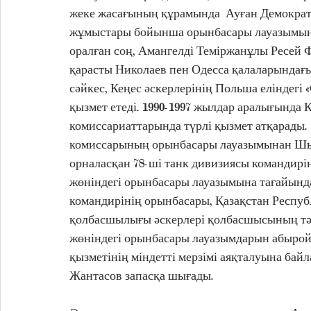
жеке жасағының құрамында  Ауған Демократи
жұмыстары бойынша орынбасары лауазымында
оралған соң, Амангелді Теміржанұлы Ресей Ф
қарасты Николаев пен Одесса қалаларындағ
сәйкес, Кеңес әскерлерінің Польша еліндегі 
қызмет етеді. 1990-1997 жылдар аралығында 
комиссариаттарында түрлі қызмет атқарады.
комиссарының орынбасары лауазымынан Шығ
орналасқан 78-ші танк дивизиясы командирі
жөніндегі орынбасары лауазымына тағайында
командирінің орынбасары, Қазақстан Респуб
қолбасшылығы әскерлері қолбасшысының тә
жөніндегі орынбасары лауазымдарын абырой
қызметінің міндетті мерзімі аяқталуына бай
Жантасов запасқа шығады.