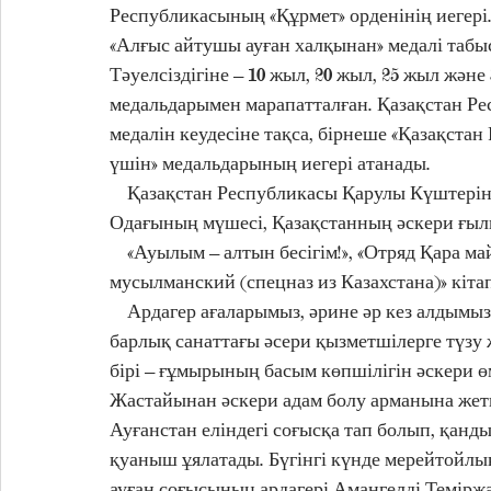
Республикасының «Құрмет» орденінің иегер
«Алғыс айтушы ауған халқынан» медалі табыс
Тәуелсіздігіне – 10 жыл, 20 жыл, 25 жыл және 
медальдарымен марапатталған. Қазақстан Ре
медалін кеудесіне тақса, бірнеше «Қазақстан
үшін» медальдарының иегері атанады.  
    Қазақстан Республикасы Қарулы Күштерінің Құрметті ардагері. Қазақстан Журналистер 
Одағының мүшесі, Қазақстанның әскери ғы
    «Ауылым – алтын бесігім!», «Отряд Қара майора», «Жартасты жастанған жасақ», «Второй 
мусылманский (спецназ из Казахстана)» кітапт
    Ардагер ағаларымыз, әрине әр кез алдымыздағы ақылшымыз. Отан үшін қызмет етіп жүрген 
барлық санаттағы әсери қызметшілерге түзу 
бірі – ғұмырының басым көпшілігін әскери өм
Жастайынан әскери адам болу арманына жет
Ауғанстан еліндегі соғысқа тап болып, қанды
қуаныш ұялатады. Бүгінгі күнде мерейтойлық
ауған соғысының ардагері Амангелді Теміржа