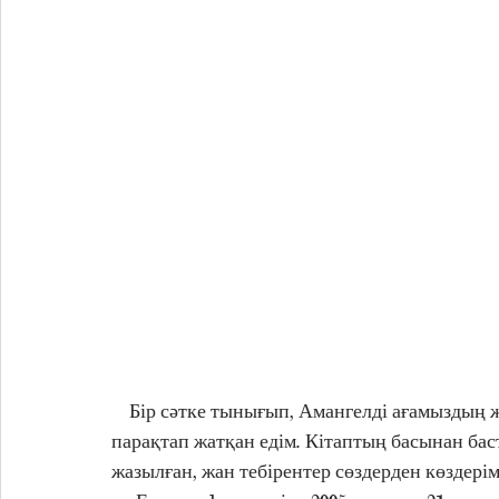
    Бір сәтке тынығып, Амангелді ағамыздың жазған «Жартасты жастанған жасақ» атты кітабын 
парақтап жатқан едім. Кітаптың басынан бас
жазылған, жан тебірентер сөздерден көздері