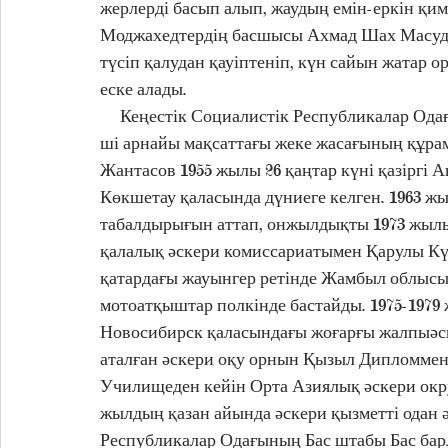
жерлерді басып алып, жаудың емін-еркін қи
Моджахедтердің басшысы Ахмад Шах Масудты
түсіп қалудан қауіптеніп, күн сайын жатар ор
еске алады.
     Кеңестік Социалистік Республикалар Одағының Бас штабы Бас барлау басқармасының 177-
ші арнайы мақсаттағы жеке жасағының құра
Жантасов 1955 жылы 26 қаңтар күні қазіргі
Көкшетау қаласында дүниеге келген. 1963 ж
табалдырығын аттап, онжылдықты 1973 жылы
қалалық әскери комиссариатымен Қарулы Кү
қатардағы жауынгер ретінде Жамбыл облысы
мотоатқыштар полкінде бастайды. 1975-1979
Новосибирск қаласындағы жоғарғы жалпыәске
аталған әскери оқу орнын Қызыл Дипломмен 
Училищеден кейін Орта Азиялық әскери округ
жылдың қазан айында әскери қызметті одан ә
Республикалар Одағының Бас штабы Бас барл