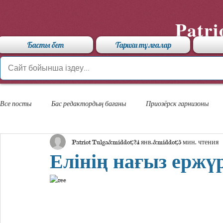
Patri
Басты бет
Тарихи тұлғалар
Все посты
Бас редактордың бағаны
Приозёрск гарнизоны
Patriot Tulga
24 янв.
5 мин. чтения
«Арыстан» мамандандырылған лицейі
Елінің нағыз ержүр