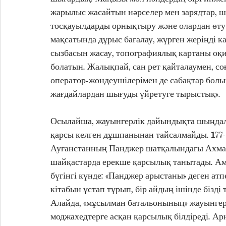
жарылыс жасайтын нәрселер мен зарядтар, ше
тосқауылдарды орнықтыру және олардан өту ә
мақсатында дұрыс бағалау, жүрген жеріңді к
сызбасын жасау, топографиялық картаны оқи
болатын. Жалықпай, сан рет қайталаумен, с
оператор-жөндеушілерімен де сабақтар болы
жағдайлардан шығуды үйретуге тырыстық».
Осылайша, жауынгерлік дайындықта шыңдал
қарсы келген дұшпанынан тайсалмайды. 177-
Ауғанстанның Панджер шатқалындағы Ахмад 
шайқастарда ерекше қарсылық танытады. Ама
бүгінгі күнде: «Панджер арыстаны» деген а
кітабын ұстап тұрып, бір айдың ішінде бізді
Алайда, «мұсылман батальонының» жауынгерле
моджахедтерге асқан қарсылық білдіреді. Арн