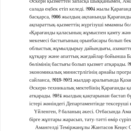
Әскери қызметтен запасқа шыққанымен, Аманг
салада еңбек етіп келеді. 2004 жылы Қараға
басқарса, 2006 жылдың ақпанында Қарағанды 
ақпараттық-қызметтің жүргізуші ммамны бо
«Қарағанды қаласының жұмыспен қамту және 
мекемесі бастығының орынбасары болып бекі
облыстық жұмылдырыу дайындығы, азаматтық
құтқару және апаттық жағдайлар бойынша 
бөлімінің бастығы болып қызмет атқарады. 
экономикалық министрлігінің арнайы прог
сайланса, 2019-2021 жылдар аралығында Қаза
Әскери-техникалық мектебінің Қарағанды қ
атқарады. 2024 жылдың қаңтарынан бастап бү
істері жөніндегі Департаментінде тексеруші 
    Үйленген, 2 баланың әкесі. Отбасында Амангелді ағамыз жұбайы Баян Зейнуллиновнамен 
бірге жұптары жарасып, тату-тәтті өмір сүріп
     Амангелді Теміржанұлы Жантасов Кеңес Одағының «Қызыл Жұлдыз» ордені мен Қазақстан 