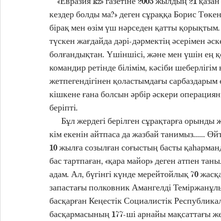
    «Евразия kz» газетіне 2005 жылдың 21 қазан күні берген сұхбатында: «Қорқынышты болған 
кездер болды ма?» деген сұраққа Борис Төке
бірақ мен өзім үш нәрседен қатты қорықтым. Б
түскен жағдайда дәрі-дәрмектің әсерімен әс
болғандықтан. Үшіншісі, және мен үшін ең қ
командир ретінде білімім, кәсіби шеберлігі
жетпегендігінен қоластымдағы сарбаздарым ө
кішкене ғана болсын әрбір әскери операциян
беріпті.
      Бұл жердегі берілген сұрақтарға орынды жауап беріп отырған Борис Төкенұлы дегенімізді 
кім екенін айтпаса да жазбай танимыз...... 
10 жылға созылған соғыстың басты қаһарман
бас тартпаған, «қара майор» деген атпен тан
адам. Ал, бүгінгі күнде мерейтойлық 70 жасқ
запастағы полковник Амангелді Теміржанұл
басқарған Кеңестік Социалистік Республика
басқармасының 177-ші арнайы мақсаттағы же