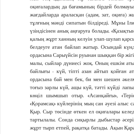
оқиғалардың да бағамының бірдей болмауы д
жағдайларда араласқан (адам, зат, оқиға) 
тұлғның мәнді сипатын білдіреді. Мұны Іл
үзіндісінен анық аңғаруға болады. «Қазақт
қалың жұрт ханның келуін улап-шулап қарсы 
белдеуге атан байлап жатыр. Осындай күнд
ордасына Сарыүйсін руынан шыққан бір жігіт 
малы, сыйлар дүниесі жоқ. Оның ешкім атын
байлығы - күй, тіпті азан айтып қойған 
ордасына бай мен бек, би мен шешен әкелм
тоғыз зарлы күй, ащы күй, тәтті күйді лапы
көңіл шымшып отыр. «Асанқайғы», «Теріс-қ
«Қорамсақ» күйлерінің мың сан әуезі алыс са
Қыр. Сыр төсінде өткен ел оқиғалары келед
тартылалы. Сонда сиқырлы дыбыстар әсерін
жұрт тырп етпей, рақатқа батады. Ақын Қа