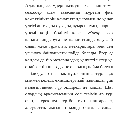
Адамның сезімдері мазмұны жағынан төмен
сезімдер
 адам ағзасында жүретін физи
қажеттіліктерін қанағаттандырумен не қана
үлгісі аштықты суықты, ауырсынуды, шаршағ
үнемі көңіл бөлінуі керек. 
Жоғары сез
қанағаттандыруға не қанағаттандырмауға 
оның жеке тұлғалық көзқарастары мен сені
ұғынуға байланысты пайда болады. Егер ад
қандай да бір материалдық қажеттіліктер қа
оңай жеңіп шығады не олардың пайда болуына ж
  Байқаулар шаттық күйлерінің әртүрлі қалыпта болатынын көрсетіп отыр. Біреулер әсерлі 
мәнмен келеді, екіншілері жай жымияды, үші
қанағаттанған түр білдіреді де қояды. Шат
олардың әрқайсысының сол сезімін әр түрл
өзіндік ерекшеліктер болатынын аңғарасы
әлеуметтік жағынан мәнді сезімдік сапа