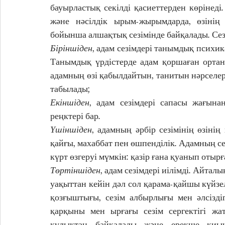
бауырластық секілді қасиеттерден көрінед
және нәсілдік ырым-жырымдарда, өзінің 
бойынша алшақтық сезімінде байқалады. Сез
Біріншіден
, адам сезімдері танымдық психи
Танымдық үрдістерде адам қоршаған ортан
адамның өзі қабылдайтын, танитын нәрселер
табылады; 
Екіншіден
, адам сезімдері сапасы жағынан
реңктері бар. 
Үшіншіден
, адамның әрбір сезімінің өзіні
қайғы, махаббат пен өшпенділік. Адамның сезі
күрт өзгеруі мүмкін: қазір ғана қуанып отырғ
Төртіншіден
, адам сезімдері иілімді. Айталы
уақыттан кейін дәл сол қарама-қайшы күйзелі
қозғыштығы, сезім албырлығы мен әлсіздігі
қарқыны мен ырғағы сезім сергектігі жат
құлықтан байқалады және ерекше қиынш