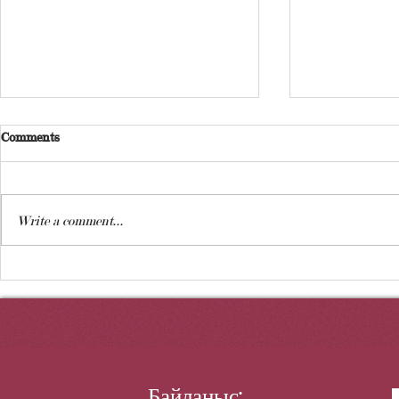
Comments
Write a comment...
Приозерск және Балқаш
ҚЫЛМЫСТ
әскери бөлімдері тексеріледі
ҚЫЛЫҚ С
ЕНГІЗІЛУ
ЖҮЙЕСІНЕ
Байланыс: