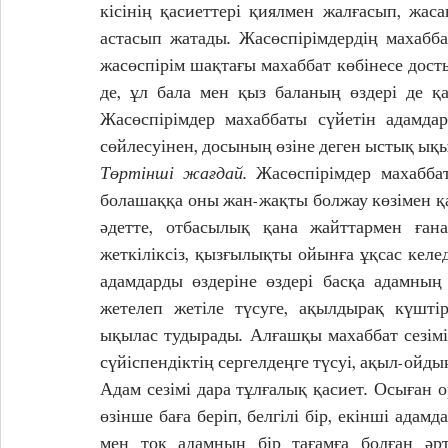
кісінің қасиеттері қиялмен жалғасып, жа
астасып жатады. Жасөспірімдердің махаббат
жасөспірім шақтағы махаббат көбінесе досты
де, ұл бала мен қыз баланың өздері де қ
Жасөспірімдер махаббаты сүйетін адамдар
сөйлесуінен, досының өзіне деген ыстық ықы
Төртінші жағдай
. Жасөспірімдер махаббат
болашаққа оны жан-жақты болжау көзімен қ
әдетте, отбасылық қана жайттармен ғана
жеткіліксіз, қызғылықты ойынға ұқсас келед
адамдарды өздеріне өздері басқа адамның т
жетелеп жетіле түсуге, ақылдырақ күштір
ықылас тудырады. Алғашқы махаббат сезімі
сүйіспендіктің сергелдеңге түсуі, ақыл-ойды
Адам сезімі дара тұлғалық қасиет. Осыған о
өзінше баға беріп, белгілі бір, екінші адам
мен тоқ адамның бір тағамға болған әрт