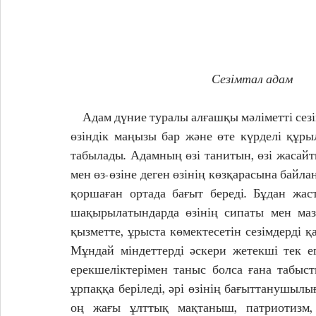
                                                  Сезімтал адам
    Адам дүние туралы алғашқы мәліметті сезім мүшелері арқылы алады. Ұлттық психологияның 
өзіндік маңызы бар және өте күрделі құры
табылады. Адамның өзі танитын, өзі жасайты
мен өз-өзіне деген өзінің көзқарасына байлан
қоршаған ортада бағыт береді. Бұдан жас
шақырылатындарда өзінің сипаты мен мазм
қызметте, ұрыста көмектесетін сезімдерді қ
Мұндай міндеттерді әскери жетекші тек е
ерекшеліктерімен таныс болса ғана табыс
ұрпаққа беріледі, әрі өзінің бағыттанушылы
оң жағы ұлттық мақтаныш, патриотизм, 