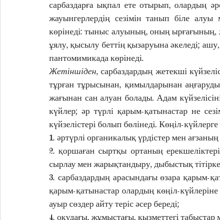
сарбаздарға ықпал ете отырып, олардың әр
жауынгерлердің сезімін танып біле алуы 
көрінеді: тыныс алуының, оның ырғағының, жи
ұялу, қысылу беттің қызаруына әкеледі; ашу,
пантомимикада көрінеді.       
Жетіншіден
, сарбаздардың жетекші күйзеліс
тұрған тұрысынан, қимылдарынан аңғаруды 
жағынан сан алуан болады. Адам күйзелісін
күйлер; әр түрлі қарым-қатынастар не сез
күйзелістері болып бөлінеді. Көңіл-күйлерге 
1. әртүрлі органикалық үрдістер мен ағзаның 
2. қоршаған сыртқы ортаның ерекшеліктері.
сырлау мен жарықтандыру, дыбыстық тітіркен
3. сарбаздардың арасындағы өзара қарым-қа
қарым-қатынастар олардың көңіл-күйлеріне оң 
ауыр сөздер айту теріс әсер береді; 
4. оқудағы, жұмыстағы, қызметтегі табыстар м