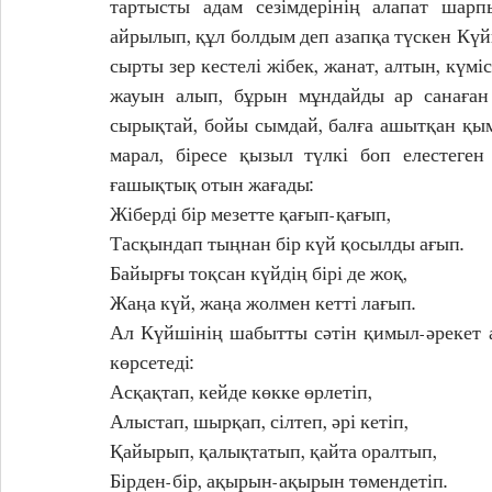
тартысты адам сезімдерінің алапат шарп
айрылып, құл болдым деп азапқа түскен Күйш
сырты зер кестелі жібек, жанат, алтын, күм
жауын алып, бұрын мұндайды ар санаған х
сырықтай, бойы сымдай, балға ашытқан қымыз
марал, біресе қызыл түлкі боп елестеген
ғашықтық отын жағады:                
Жіберді бір мезетте қағып-қағып, 
Тасқындап тыңнан бір күй қосылды ағып.
Байырғы тоқсан күйдің бірі де жоқ, 
Жаңа күй, жаңа жолмен кетті лағып.
Ал Күйшінің шабытты сәтін қимыл-әрекет а
көрсетеді:
Асқақтап, кейде көкке өрлетіп, 
Алыстап, шырқап, сілтеп, әрі кетіп, 
Қайырып, қалықтатып, қайта оралтып, 
Бірден-бір, ақырын-ақырын төмендетіп. 