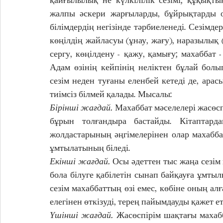
жалпы әскери жарғыларды, бұйрықтарды о
білімдердің негізінде тәрбиеленеді. Сезімдер
көңілдің жайласуы (ұнау, жағу), наразылық 
сергу, көңілдену - қажу, қамығу; махаббат 
Адам өзінің кейпінің неліктен бұлай бол
сезім неден туғаны еленбей кетеді де, арас
тиімсіз білмей қалады. Мысалы: 
Бірінші жағдай.
 Махаббат мәселелері жасөсп
бұрын толғандыра бастайды. Кітаптарда
жолдастарының әңгімелерінен олар махаббат
ұмтылатының біледі.
Екінші жағдай.
 Осы әдеттен тыс жаңа сезім 
бола білуге қабілетін сынап байқауға ұмты
сезім махаббаттың өзі емес, көбіне оның алға
елегінен өткізуді, терең пайымдауды қажет ет
Үшінші жағдай.
 Жасөспірім шақтағы махабб