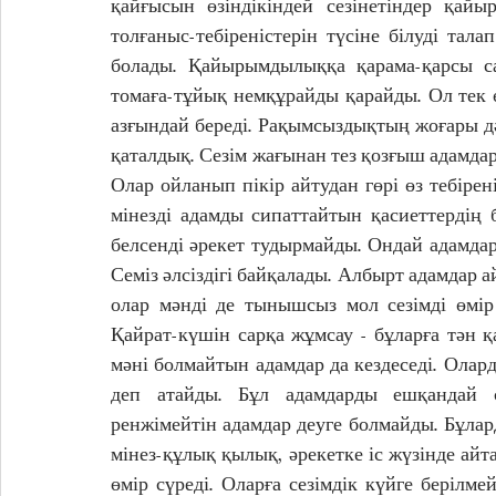
қайғысын өзіндікіндей сезінетіндер қай
толғаныс-тебіреністерін түсіне білуді талап
болады. Қайырымдылыққа қарама-қарсы сап
томаға-тұйық немқұрайды қарайды. Ол тек өз
азғындай береді. Рақымсыздықтың жоғары д
қаталдық. Сезім жағынан тез қозғыш адамдар, 
Олар ойланып пікір айтудан гөрі өз тебірені
мінезді адамды сипаттайтын қасиеттердің б
белсенді әрекет тудырмайды. Ондай адамда
Семіз әлсіздігі байқалады. Албырт адамдар ай
олар мәнді де тынышсыз мол сезімді өмір 
Қайрат-күшін сарқа жұмсау - бұларға тән қа
мәні болмайтын адамдар да кездеседі. Олар
деп атайды. Бұл адамдарды ешқандай сез
ренжімейтін адамдар деуге болмайды. Бұлард
мінез-құлық қылық, әрекетке іс жүзінде ай
өмір сүреді. Оларға сезімдік күйге берілме