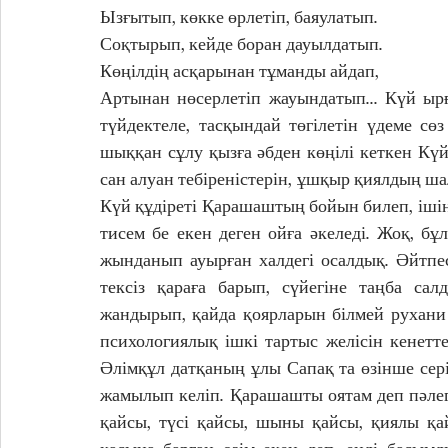
Ызғытып, көкке өрлетіп, баяулатып. 
Соқтырып, кейде боран дауылдатып. 
Көңілдің асқарынан тұманды айдап, 
Артынан нөсерлетіп жауындатып... Күй ырға
түйдектеле, тасқындай төгілетін үдеме сөз
шыққан сұлу қызға әбден көңілі кеткен Кү
сан алуан тебіреністерін, ұшқыр қиялдың ша
Күй құдіреті Қарашаштың бойын билеп, ішіне
тисем бе екен деген ойға әкеледі. Жоқ, бұ
жынданып ауырған халдегі осалдық. Әйтпе
тексіз қараға барып, сүйегіне таңба сал
жандырып, қайда қоярларын білмей рухани
психологиялық ішкі тартыс желісін кенетте
Әлімқұл датқаның ұлы Сапақ та өзінше сері,
жамылып келіп. Қарашашты оятам деп пәлеге
қайсы, түсі қайсы, шыны қайсы, қиялы қа