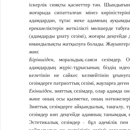
іскерлік сияқты қасиеттер тән. Шындығын
жоғарыда сипатталған мінез көріністері
адамдардан, тұтас жеке адамның ауқымды 
ерекшеліктерін жеткілікті мөлшерде табу
(адамдарды ұнату сезімі), жоғары деңгейде 
имандылықты жатқызуға болады. Жауынгерл
жөн:
Біріншіден
, моральдық-саяси сезімдер. 
адамдардың жүріс-тұрысының біздің идеол
келетінін не сәйкес келмейтінін ұғынуғ
сезімдерге патриоттық сезімі, жауларға деген
Екіншіден
, зияттық сезімдер, олар адамда о
және оның осы қызметке, оның нәтижелері
Зияттық сезімдерге айқындылық, таңғалу, тү
сезімдер көп деңгейде адамның танымдық қ
Эстетикалық сезімдер - бұл әдемілік пен 
қайғылылық не күлкілілік сезімі; құқықты