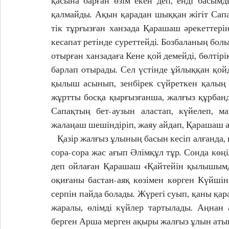
қасына барған өзім екен деп, енді басымд
қалмайды. Ақын қарадан шыққан жігіт Сапақ
тік тұрғызған ханзада Қарашаш әрекеттерін
кесапат ретінде суреттейді. Бозбаланың бол
отырған ханзадаға Кене қой демейді, бөлтірік
барлап отырады. Сел үстінде ұйлыққан қойда
қылыш асынып, зенбірек сүйреткен қалың 
жұртты босқа қырғызғанша, жалғыз құрбанд
Сапақтың бет-аузын аластап, күйелеп, м
жалаңаш шешіндіріп, жаяу айдап, Қарашаш а
   Қазір жалғыз ұлының басын кесіп алғанда, көк құлап, жер жарылып кететіндей болып, көзінен 
сора-сора жас ағып Әлімқұл тұр. Сонда көңі
деп ойлаған Қарашаш «Қайтейін қылышымды
оқиғаны бастан-аяқ көзімен көрген Күйшінің
серпін пайда болады. Жүрегі суып, қаны қар
жаралы, өлімді күйлер тартылады. Аңнан 
берген Арша мерген ақыры жалғыз ұлын атып 