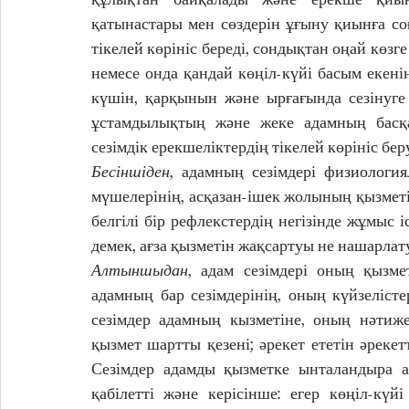
қатынастары мен сөздерін ұғыну қиынға соғ
тікелей көрініс береді, сондықтан оңай көз
немесе онда қандай көңіл-күйі басым екенін
күшін, қарқынын және ырғағында сезінуге
ұстамдылықтың және жеке адамның басқа 
сезімдік ерекшеліктердің тікелей көрініс беру
Бесіншіден
, адамның сезімдері физиология
мүшелерінің, асқазан-ішек жолының қызметі
белгілі бір рефлекстердің негізінде жұмыс і
демек, ағза қызметін жақсартуы не нашарлат
Алтыншыдан
, адам сезімдері оның қызме
адамның бар сезімдерінің, оның күйзелісте
сезімдер адамның кызметіне, оның нәтижел
қызмет шартты қезені; әрекет ететін әрекетт
Сезімдер адамды қызметке ынталандыра а
қабілетті және керісінше: егер көңіл-күй