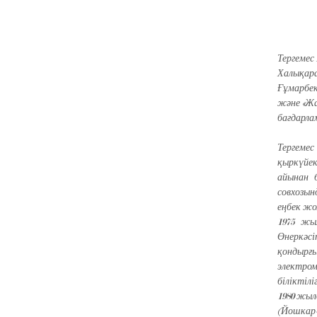
Тергемес
Халықара
Ғұмарбек
және «Жа
бағдарла
Тергеме
қыркүйе
айынан 
совхозын
еңбек ж
1975 жы
Өнеркәсі
қондырғ
электром
біліктілі
1980 жыл
(Йошкар-