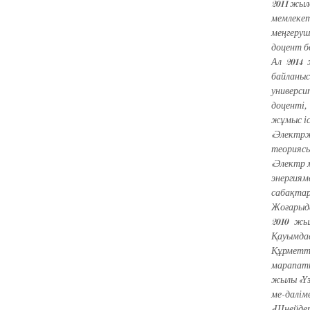
2011 жыл
мемлеке
меңгеруші
доцент б
Ал 2014
байланыс
универси
доценті,
жұмыс іс
«Электр
теориясы
«Электр 
энергия
сабақтар
Жоғарыда
2010 жы
Қауымда
Құрмет
марапат
жылы «Үз
ме-далім
«Шнейде