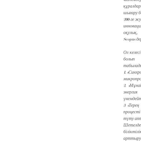
құралда
шығару б
200-ге ж
инноваци
оқулық,
Scopus д
Ол келес
болып
табылад
1. «Синх
микропроц
2. «Мұн
энергия
үнемдейті
3 «Терең
процесті
түту апп
Шетелде
біліктілі
арттыруд