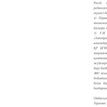
Ресей 
редколле
мүшесі б
1) Перм
технолог
басқару 
2) Ғ.И.
«Электр
кешендер
ҚР БҒМ 
энергиям
қамтама
жүйелері»
беру бағ
2017 жыл
бойынша
білім б
бағдарла
Отбасылы
Тергеме