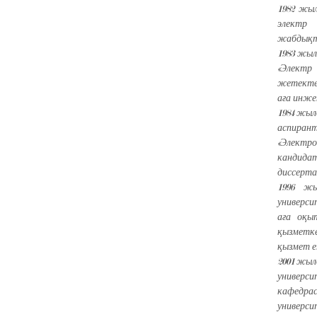
1982 жы
электр
жабдықта
1983 жы
«Электр
жетекте
аға инже
1984 жыл
аспирант
«Электр
кандида
диссерта
1996 жы
универси
аға оқы
қызметке
қызмет е
2001 жыл
универс
кафедра
универси