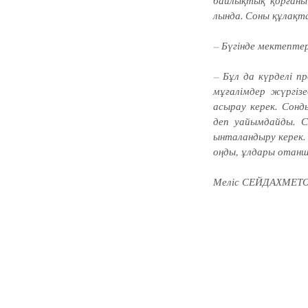
байлықтық қорғаны
лында. Соны құлақ­т
– Бүгінде мектепте
– Бұл да күрделі п
мұғалімдер жүргіз
асырау керек. Сон­
деп уайымдайды. С
ынталандыру керек.
оңды, ұлдары отаншы
Меліс СЕЙДАХМЕТО