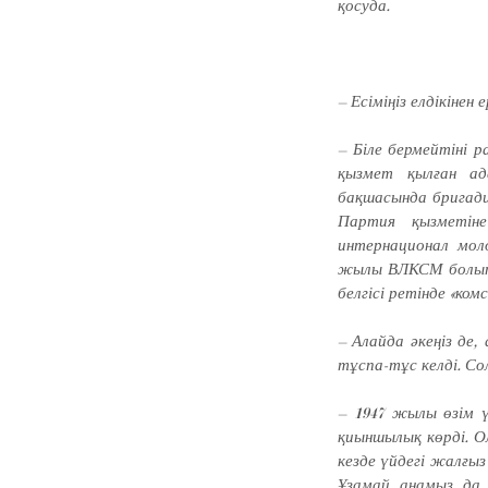
қосуда.
– Есіміңіз елдікінен
– Біле бермейтіні 
қыз­мет қылған а
бақшасында бри­гад
Партия қызметіне
интернационал мо­
жылы ВЛКСМ болып ө
белгісі ретінде «ком
– Алайда әкеңіз де
тұс­па-тұс келді. Со
– 1947 жылы өзім ү
қиын­шылық көрді. 
кезде үйдегі жалғыз
Ұзамай анамыз да