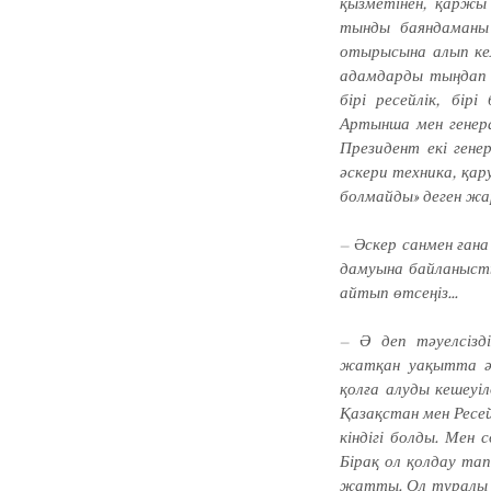
қызметінен, қаржы м
тынды баяндаманы 
отыры­сына алып кел
адамдарды тыңдап к
бірі ресейлік, бір
Артын­ша мен генер
Президент екі ге­не
әскери техника, қар
бол­майды» деген жа
– Әскер санмен ғана 
дамуына байла­ныс­т
айтып өтсеңіз...
– Ә деп тәуелсізд
жатқан уа­қытта ә
қолға алуды ке­шеу
Қазақстан мен Ресе
кіндігі болды. Мен 
Бірақ ол қолдау та
жатты. Ол туралы м