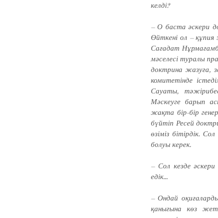
келді?
– О баста әскери д
Өйткені ол – құпия 
Сағадат Нұрмағамбе
мәселесі туралы пра
доктрина жазуға, з
комитетінде істеді
Сауа­ты, тәжірибес
Мәскеуге ба­рып а
жақта бір-бір генер
бүйтіп Ресей докт
өзіміз бітірдік. Со
болуы керек.
– Сол кезде әскери
едік...
– Ондай оқиғаларды
қаны­ғы­на көз же