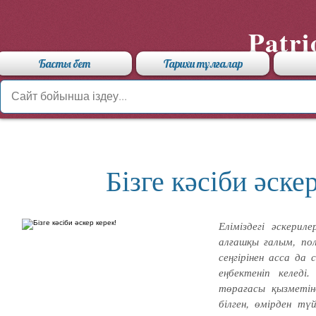
Patri
Басты бет
Тарихи тұлғалар
Бізге кәсіби әске
Еліміздегі әскерил
алғашқы ғалым, пол
сеңгірінен асса да
еңбектеніп келеді
төрағасы қызметін
білген, өмірден түй