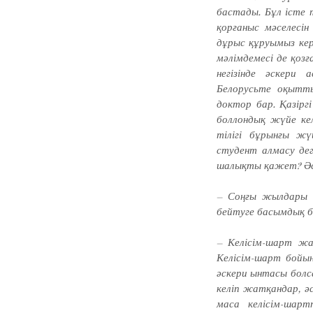
бастады. Бұл істе 
қорғаныс мәселесін 
дұрыс құруымыз кер
мәлімдемесі де қозғ
негізінде әскери 
Белорусьте оқытты
доктор бар. Қазірг
боллондық жүйе кел
тілігі бұрынғы жү
студент алмасу дег
шалықты қажет? Әске
– Соңғы жылдары е
бейтуге басымдық бе
– Келісім-шарт жақ
Келісім-шарт бойын
әскери ынтасы болс
келіп жатқандар, әс
маса келісім-шарт