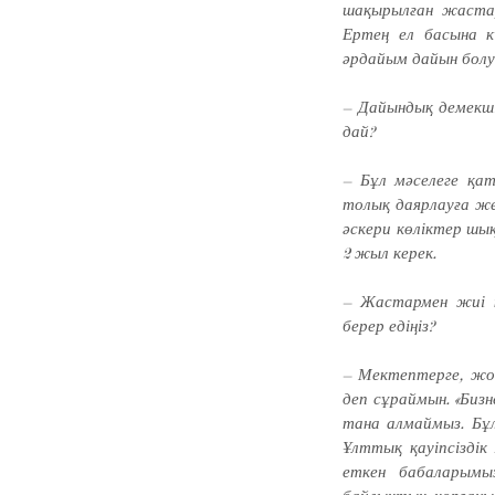
шақырылған жас­та
Ертең ел басына к
әрдайым дайын болу
– Дайындық демекші,
дай?
– Бұл мәселеге қат
толық даяр­лауға же
әс­кери көліктер шы
2 жыл керек.
– Жастармен жиі к
берер едіңіз?
– Мектептерге, жоғ
деп сұраймын. «Бизн
тана алмаймыз. Бұл
Ұлт­тық қауіпсізді
еткен баба­лары­м