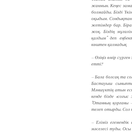
жанмын. Кеңес заман
бол­­майды. Бізді Ү
оқыдым. Сондықтан м
жетімдер бар. Біра
жоқ. Біздің мұғалі
қалдым” деп еңбект
көштен қалмадық
– Өзіңіз өмір сүрге
етті?
– Бала болсақ та со
Бас­­тауыш сыныпт
Мәншүктің атын ес­т
кенде бізде «соғыс
“Отан­ның қорғаны 
телеп отырды. Сол кі
– Еліміз егемендік
мәселесі туды. Осы