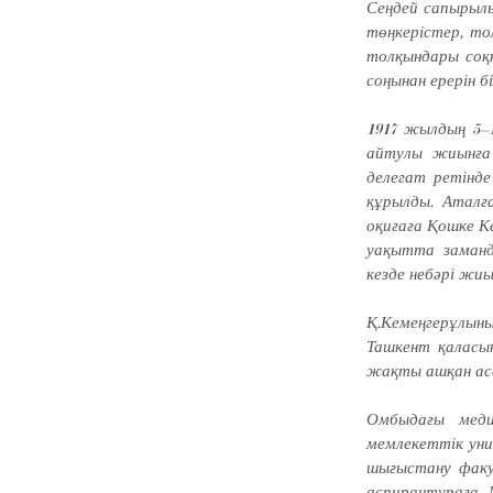
Сеңдей сапырылы
төңкерістер, то
тол­қындары соқ
соңынан ерерін б
1917 жылдың 5–1
ай­тулы жиынға 
делегат ре­тінд
құрылды. Аталғ
оқиғаға Қошке Ке
уақытта за­ман­
кезде небәрі жиы
Қ.Кемеңгерұлыны
Таш­кент қаласы
жақты ашқан ас
Омбыдағы меди
мемлекеттік уни
шығыстану факул
аспирантураға 