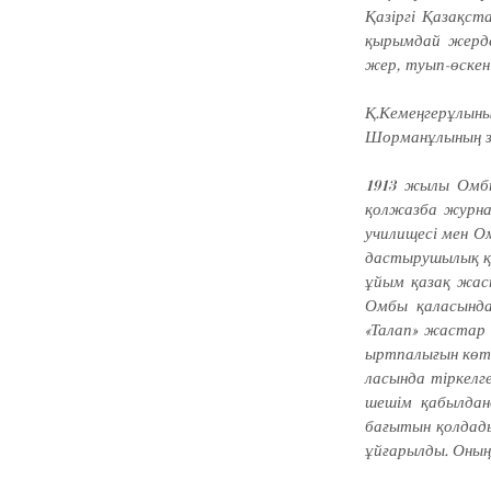
Қазіргі Қазақст
қырымдай жерде
жер, туып-өскен 
Қ.Кемеңгерұлыны
Шор­манұлының з
1913 жылы Омбы
қолжазба жур­на­л
училищесі мен Ом
дастырушылық қы
ұйым қазақ жас
Омбы қаласында
«Талап» жастар 
ырт­­палығын көт
ласында тіркелг
шешім қабылдан
бағытын қолдад
ұй­ғарылды. Оның