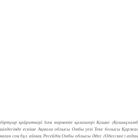
біртуар қай­раткері һәм көрнекті қаламгері Қошке (Қош­мұхам
шілдесінде ескіше Ақмола облысы Омбы уезі Теке болысы Қаржа
наған соң бұл ай­мақ Ресейдің Омбы облысы Әдес (Одесское) ауда