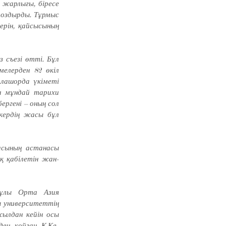
жарлығы, бі­ресе
тоздырды. Тұрмыс
ерін, қайсысының
 съезі өтті. Бұл
мелерден 82 өкіл
ла­шорда үкіметі
н мұндай та­рихи
ергені – оның сол
ткердің жасы бұл
икасының астанасы
қ қабілетін жан-
рұлы Орта Азия
ы университеттің
жылдан кейін осы
ден қойған Қ.Ке­