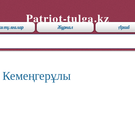
Patriot-tulga.kz
хи тұлғалар
Журнал
Архив
 Кемеңгерұлы