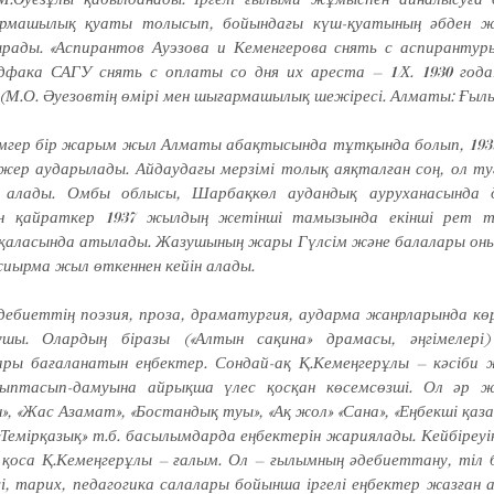
рмашылық қуаты толысып, бойындағы күш-қуатының әбден ж
рады. «Аспирантов Ауэзова и Кемен­герова снять с аспирантур
фака САГУ снять с оп­латы со дня их ареста – 1/Х. 1930 года»
(М.О. Әуе­зовтің өмірі мен шығармашылық шежіресі. Алматы: Ғылым
ламгер бір жарым жыл Алматы абақтысында тұтқында болып, 19
жер аударылады. Айдау­дағы мерзімі толық аяқталған соң, ол т
 алады. Омбы облысы, Шар­бақкөл аудандық ауруханасында д
н қайраткер 1937 жылдың жетінші тамызында екінші рет т
а­ласында атылады. Жа­зушының жары Гүлсім және балалары он
 жиырма жыл өткеннен кейін алады.
е­биеттің поэ­зия, про­за, драматургия, аударма жанрларын­да к
шы. Олардың біра­зы («Алтын са­қина» драмасы, әң­гімелері)
ы бағаланатын ең­бектер. Сон­дай-ақ Қ.Кемеңгерұлы – кәсіби 
­лып­тасып-дамуына айрықша үлес қос­қан көсемсөзші. Ол әр ж
», «Жас Аза­мат», «Бостандық туы», «Ақ жол» «Сана», «Еңбекші қазақ
Темірқазық» т.б. ба­сылымдарда еңбектерін жариялады. Кей­біреуі
қоса Қ.Кемеңгерұлы – ғалым. Ол – ғы­лымның әдебиеттану, тіл бі
, тарих, педагогика са­лалары бойынша іргелі еңбектер жазған а