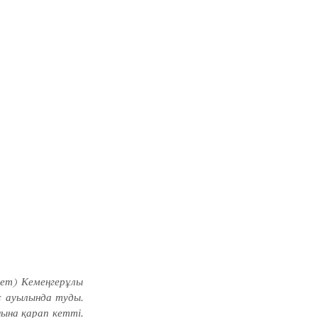
бет) Кемеңгерұлы
с ауылында туды.
нына қарап кетті.