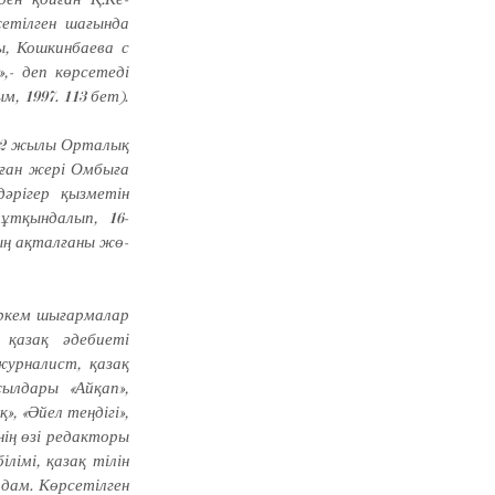
етілген шағында
ы, Кошкинбаева с
,- деп көрсетеді
, 1997. 113 бет).
32 жылы Орталық
уған жері Омбыға
әрігер қызметін
ұтқындалып, 16-
ың ақталғаны жө­
өркем шығар­малар
 қазақ әде­биеті
журналист, қазақ
ылдары «Ай­қап»,
», «Әйел теңдігі»,
нің өзі редакторы
лімі, қазақ тілін
дам. Көр­сетілген