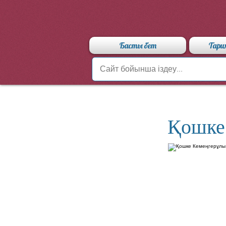
Басты бет
Тари
Қошке