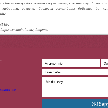
ан бөлек оның еңбектерінен әлеу­меттану, саясаттану, философия
, медицина, гигие­на, био­логия ғылымдары бойынша да құнд
ады.
ҢГЕР,
дарының кандидаты, доцент.
:
Жібер