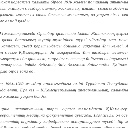
сқан қорған­сыз халықты біресе 1916 жылғы патшаның атышулы 
лып жатқан съез­дер, аштық, жоқшылық, азамат соғысы әбден 
қылаған момын ел саяси бағытын жоғалтып, аз уақыт кімге сен
іле алмай қалды.
3-желтоқсанында Орынбор қаласында Екінші Жал­пықазақ-қырғыз
қазақ даласының түк­пір-түкпірінен түр­лі ұйымдар мен меке
е қатысып, съезд қоры­тындысы бойынша уақытша Ұлт кеңесі, А
ан съез­ге Қ.Кемеңгерұлы да шақырылды. Ұлт тағдыры шешілге
меңгерұлы да қатысып, маңызды мәселелер бо­йынша өз да­уы­сын б
дастарының ішінде беделінің биік болғанын байқатады. Қайра
рма бірде ғана еді.
ң 1924–1930 жыл­­­дар аралығындағы өмірі Түр­кіс­тан Респуб­л
нда өтті. Бұл кез – Қ.Кемеңгерұлының шығар­машылық, ғалымды
а жемісті уақыт болды.
цина инсти­ту­ты­ның төрт курсын тәмамдаған Қ.Ке­меңге
верситетінің медицина факуль­тетіне ауысады. 1928 жылы ол ос
ь­тетінің түркітану кафедрасына ас­пирантураға түседі. Бір 
М.Әуезұлы қабылданады. Іргелі ғылыми жұ­мыспен айналысуға 