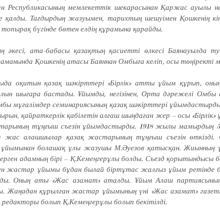
ан Республикасының мемлекеттік шек­ара­сынан Қаржас ауылы н
 қалды. Тағдырдың жа­зуымен, тарихтың шешуімен Қошкенің кі
то­пырақ бүгінде бөтен елдің құрамына қа­райды.
ң әкесі, ата-ба­­­басы қазақ­тың қасиетті өлкесі Баянауылда т
а­манында Қошкенің атасы Баяннан Омбыға келіп, осы тө­ңіректі м
да оқитын қазақ шә­кірттері «Бірлік» атты ұйым құрып, оның
ын шығара бастады. Ұйымды, негі­зінен, Орта дәрежелі Омбы ауыл­­­­
­бы мұ­ға­­лімдер семинариясының қазақ шә­­кірт­­тері ұйымдастырды
­рын, қайраткерлік қабілетін алғаш шыңдаған жер – осы «Бірлік»
тарының тұңғыш съезін ұйым­дастырды. 1918 жылы мамырдың 5–
 жас алаш­шылар қазақ жастарының тұңғыш съезін өткізді. С
ұйымынан болашақ ұлы жа­зушы М.Әуезов қатысқан. Жи­­ын­­ның
ерген адамның бірі – Қ.Ке­меңгерұлы болды. Съезд қо­ры­тындысы 
ен жастар ұйымы бұдан былай біртұтас жалғыз ұйым ре­тінде бі
ды. Оның аты «Жас аза­мат» аталды. Ұйым Алаш пар­тиясының 
ы. Жаңадан құ­рылған жастар ұйымының үні «Жас азамат» газе
 ре­дакторы болып Қ.Кемеңгерұлы болып бе­кітілді.