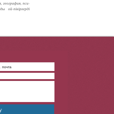
, география, пси­
ы ой-пікірлерді
у