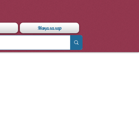
Мақалалар