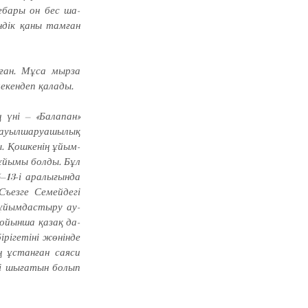
ебары он бес ша­
ндік қаны тамған
уған. Мұса мырза
екендеп қалады.
 үні – «Балапан»
­ша­­­­­руа­­шылық
. Қош­­кенің ұйым­
 ұйымы болды. Бұл
13-і аралығында
ъезге Семейдегі
 ұйымдастыру ау­
бойынша қазақ да­
рігетіні жөнінде
ұстанған сая­си
ті шығатын болып