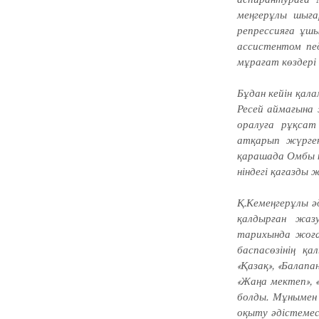
меңгерұлы шыға
репрессияға ұшы
ассистентом пед
мұрағат көздері 
Бұдан кейін қа
Ресей аймағына 
оралуға рұқсат
атқарып жүрге
қарашада Омбы қ
ніндегі қағазды
Қ.Кемеңгерұлы әд
қалдырған жазу
тарихында жоғар
баспасөзінің қа
«Қазақ», «Балапан
«Жаңа мектеп», «
болды. Мұнымен 
оқыту әдістемесі