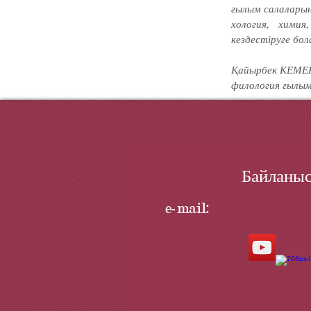
ғылым салаларын
хология, химия
кездестіруге бо­л
Қайырбек КЕМЕ
филология ғылым
Байланыс
e-mail: