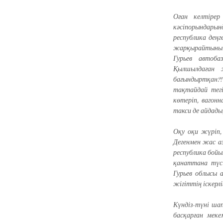
Оған келтірер
кәсіпорындары
республика дең
жарқырайтыны ш
Гурьев автоб
Қылшылдаған 
бағындыртқан?!
тақтайдай тег
көтеріп, вагонн
такси де айдады
Оқу оқи жүріп, 
Дегенмен жас аз
республика бойы
қанаттана түсі
Гурьев облысы 
жігіттің іскерл
Күндіз-түні ша
басқарған мек