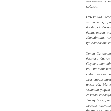
мекемелердің қ
қоймас.
Осылайша жаст
ұштасып, қайрат
болды. Ол бизн
беріп, туған ж
(балабақша, т.
қандай болатын
Төкен Танаұлы
болмаса да, ол 
Сыртымнан тіле
көңілін танытт
елдің жоғын тү
жастарды қамш
алған еді. Ма
жатқан уақыт б
салаларын басқ
Төкең басқара
жолды салушы
басшылығынан о