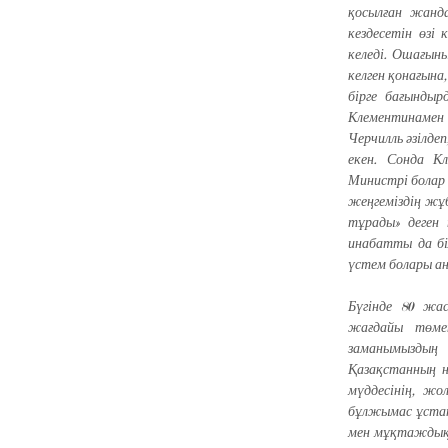
қосылған жанда
кездесетін өзі
келеді. Ошағын
келген қонағына
бірге бағынды
Клементинамен 
Черчилль әзілде
екен. Сонда К
Министрі болар 
жеңгеміздің жұ
тұрады» деген 
инабатты да бі
үстем болары ан
Бүгінде 80 жа
жағдайы төме
заманымыздың
Қазақстанның н
мүддесінің, ж
бұлжымас ұстаны
мен мұқтаждық 