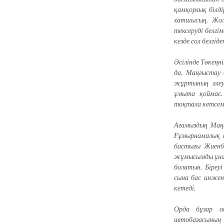
қамқорлық білді
хатшысың. Жол
тексеруді белгім
кезде сол белгі
Әсілінде Төкеңн
да, Маңғыстау а
жұртының әлеу
ұмыта қоймас.
тоқтала кетсем
Ағамыздың Маңғ
Ғұмырнамалық к
бастығы Жиенба
жұмысымды ұнат
болатын. Біреу
сына бас инжен
кетеді.
Орда бұзар о
автобазасының т