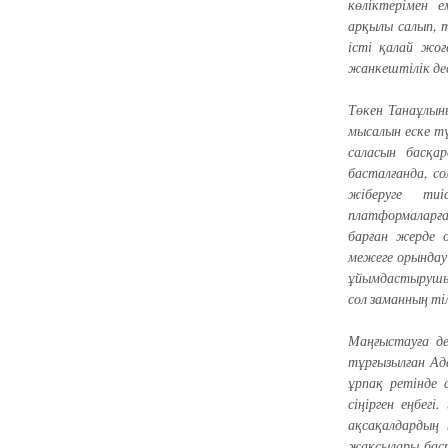
көліктерімен е
арқылы салып, т
істі қалай жо
жанкештілік дес
Төкен Танаұлын
мысалын еске тү
саласын басқа
басталғанда, с
жіберуге тиі
платформаларға 
барған жерде 
межеге орындау
ұйымдастырушыл
сол заманның т
Маңғыстауға д
тұрғызылған Ада
ұрпақ ретінде 
сіңірген еңбег
ақсақалдардың
жақсылары баста