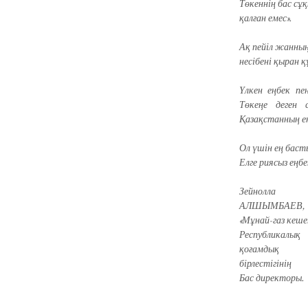
Төкеннің бас сұ
қалған емес».
Ақ пейіл жанның
несібені қыран қ
Үлкен еңбек пе
Төкеңе деген 
Қазақстанның ең
Ол үшін ең бас
Елге риясыз еңб
Зейнолла
АЛШЫМБАЕВ,
«Мұнай-газ кешен
Республикалық
қоғамдық
бірлестігінің
Бас директоры.