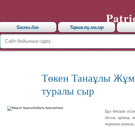
Patri
Басты бет
Тарихи тұлғалар
Төкен Танаұлы Жұм
туралы сыр
Бұл бекзат есім
десем, артық а
тараған ағаның