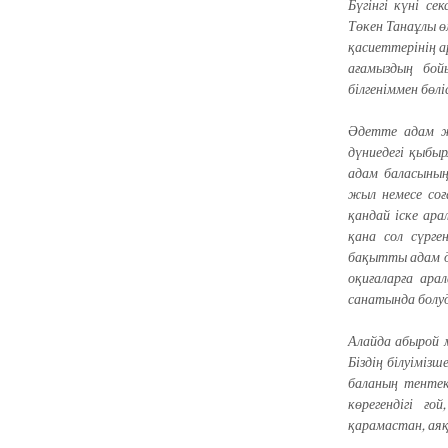
Бүгінгі күні се
Төкен Танаұлы ө
қасиеттерінің ар
ағамыздың бой
білгеніммен бөлі
Әдетте адам 
дүниедегі қыбыр
адам баласының
жыл немесе соға
қандай іске ара
қана сол сүрге
бақытты адам де
оқиғаларға ара
санатында болу
Алайда абырой м
Біздің білуіміз
баланың тентект
көрегендігі ғ
қарамастан, ая