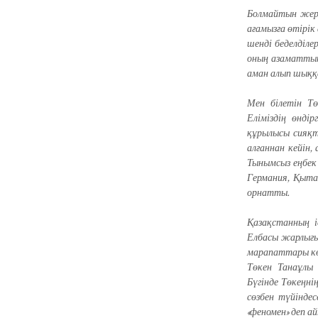
Болмайтын жерг
ағамызға өтірік
шенді беделділе
оның азаматтық
аман алып шыққа
Мен білетін Тө
Еліміздің өнді
құрылысы сияқты
алғаннан кейін,
Тынымсыз еңбек 
Германия, Қыта
орнатты.
Қазақстанның 
Елбасы жарлығым
марапаттары көп
Төкен Танаұлы 
Бүгінде Төкеңні
сөзбен түйінде
«феномен» деп а