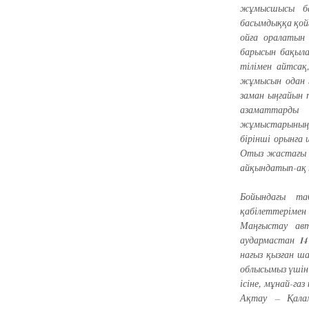
жұмысшысы бар
басымдыққа қойғ
ойға оралатын
барысын бақыла
тілімен айтсақ,
жұмысын одан ә
заман ыңғайын 
азаматтарды
жұмыстарының 
бірінші орынға 
Отыз жастағы ж
айқындатып-ақ 
Бойындағы та
қабілеттеріме
Маңғыстау ав
аудармастан 14
нағыз қызған ш
облысымыз үшін 
ісіне, мұнай-га
Ақтау – Қалам