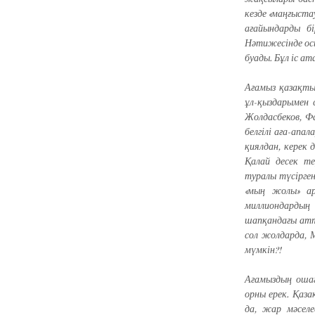
кезде «маңғыст
ағайындарды бі
Нәтижесінде осы
буады. Бұл іс а
Ағамыз қазақт
ұл-қыздарымен 
Жолдасбеков, Фа
белгілі аға-апа
қиялдан, керек 
Қалай десек т
туралы түсірген
«мың жолы» ар
миллиондардың
шапқандағы атта
сол жолдарда, 
мүмкін?!
Ағамыздың оша
орны ерек. Қаза
да, жар мәселес