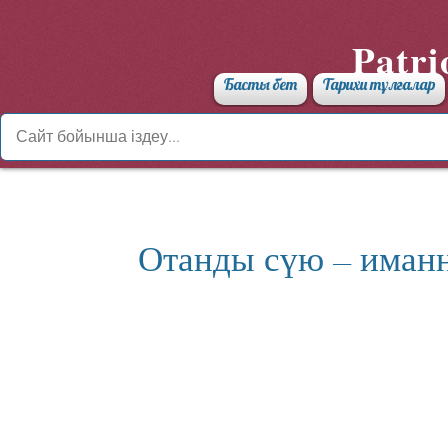
Patri
Басты бет
Тарихи тұлғалар
Отанды сүю – иманн